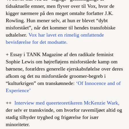
tidsaktuelle emner, men flyver over til Vox, hvor de
kigger nærmere på den meget omtalte forfatter J.K.
Rowling. Hun mener selv, at hun er blevet “dybt
misforstået”, når det kommer til hendes transfobiske
udtalelser.
Vox har lavet en rimelig omfattende
bevisførelse for det modsatte.
+ Essay i TANK Magazine af den radikale feminist
Sophie Lewis om højrefløjens misforståede kamp om
børnene, forældres generelle ejerskabsfølelse over deres
afkom og det nu misforståede groomer-begreb i
“kulturkrigen” om transkønnede:
‘Of Innocence and of
Experience’
++
Interview med queerteoretikeren McKenzie Wark,
der selv er transkvinde, om hvorfor ravemiljøet altid og
stadig tilbyder tryghed og frigørelse for især
minoriteter.