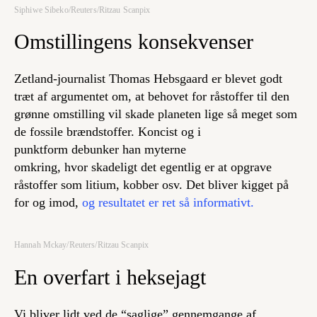
Siphiwe Sibeko/Reuters/Ritzau Scanpix
Omstillingens konsekvenser
Zetland-journalist Thomas Hebsgaard er blevet godt
træt af argumentet om, at behovet for råstoffer til den
grønne omstilling vil skade planeten lige så meget som
de fossile brændstoffer. Koncist og i
punktform
debunker
han myterne
omkring,
hvor
skadeligt det egentlig er at opgrave
råstoffer som litium, kobber osv. Det bliver kigget på
for og imod,
og resultatet er ret så informativt.
Hannah Mckay/Reuters/Ritzau Scanpix
En overfart i heksejagt
Vi bliver lidt ved de “saglige” gennemgange af