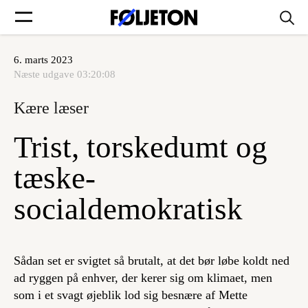
6. marts 2023
Forsider
Næste udgave
03:20:08
Kære læser
Føljetoner
Trist, torskedumt og
tæske-
Søg
socialdemokratisk
Min side
Sådan set er svigtet så brutalt, at det bør løbe koldt ned
Log ind
ad ryggen på enhver, der kerer sig om klimaet, men
som i et svagt øjeblik lod sig besnære af Mette