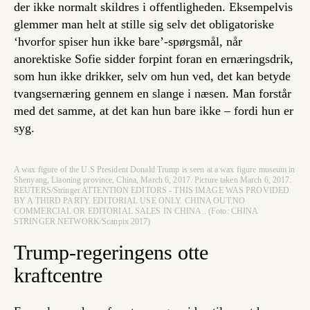
der ikke normalt skildres i offentligheden. Eksempelvis
glemmer man helt at stille sig selv det obligatoriske
‘hvorfor spiser hun ikke bare’-spørgsmål, når
anorektiske Sofie sidder forpint foran en ernæringsdrik,
som hun ikke drikker, selv om hun ved, det kan betyde
tvangsernæring gennem en slange i næsen. Man forstår
med det samme, at det kan hun bare ikke – fordi hun er
syg.
A wax figure of the U.S President Donald Trump is seen at a wax figure museum in
Shenyang, Liaoning province, China, March 6, 2017. Picture taken March 6, 2017.
REUTERS/Stringer ATTENTION EDITORS - THIS IMAGE WAS PROVIDED
BY A THIRD PARTY. EDITORIAL USE ONLY. CHINA OUT.NO
COMMERCIAL OR EDITORIAL SALES IN CHINA.. (Foto: CHINA
STRINGER NETWORK/Scanpix 2017)
Trump-regeringens otte
kraftcentre