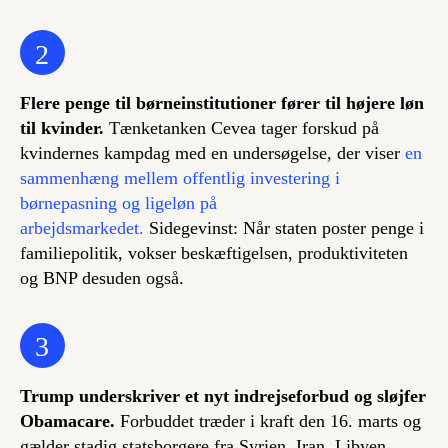
2
Flere penge til børneinstitutioner fører til højere løn
til kvinder.
Tænketanken Cevea tager forskud på
kvindernes kampdag med en undersøgelse, der viser
en
sammenhæng mellem offentlig investering i
børnepasning og ligeløn på
arbejdsmarkedet.
Sidegevinst: Når staten poster penge i
familiepolitik, vokser beskæftigelsen, produktiviteten
og BNP desuden også.
3
Trump underskriver et nyt indrejseforbud og sløjfer
Obamacare.
Forbuddet træder i kraft den 16. marts og
gælder stadig statsborgere fra Syrien, Iran, Libyen,