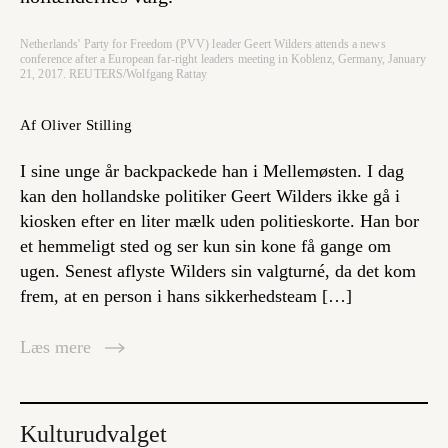
Netherlands' Party for Freedom (PVV) leader Geert Wilders attends a news
conference after a European far-right leaders meeting in Koblenz, Germany, January
21, 2017. REUTERS/Wolfgang Rattay
Af Oliver Stilling
I sine unge år backpackede han i Mellemøsten. I dag
kan den hollandske politiker Geert Wilders ikke gå i
kiosken efter en liter mælk uden politieskorte. Han bor
et hemmeligt sted og ser kun sin kone få gange om
ugen. Senest aflyste Wilders sin valgturné, da det kom
frem, at en person i hans sikkerhedsteam […]
Læs mere
Kulturudvalget