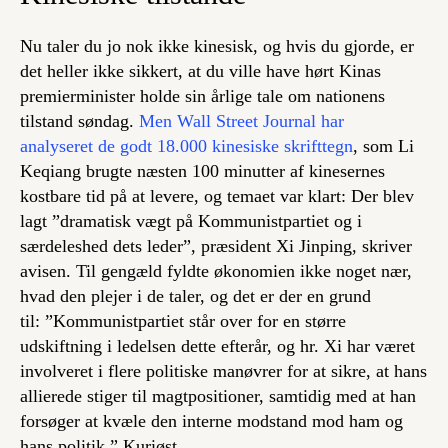
Nu taler du jo nok ikke kinesisk, og hvis du gjorde, er
det heller ikke sikkert, at du ville have hørt Kinas
premierminister holde sin årlige tale om nationens
tilstand søndag.
Men Wall Street Journal har
analyseret de godt 18.000 kinesiske skrifttegn
, som Li
Keqiang brugte næsten 100 minutter af kinesernes
kostbare tid på at levere, og temaet var klart: Der blev
lagt ”dramatisk vægt på Kommunistpartiet og i
særdeleshed dets leder”, præsident Xi Jinping, skriver
avisen. Til gengæld fyldte økonomien ikke noget nær,
hvad den plejer i de taler, og det er der en grund
til: ”Kommunistpartiet står over for en større
udskiftning i ledelsen dette efterår, og hr. Xi har været
involveret i flere politiske manøvrer for at sikre, at hans
allierede stiger til magtpositioner, samtidig med at han
forsøger at kvæle den interne modstand mod ham og
hans politik.” Kuriøst.