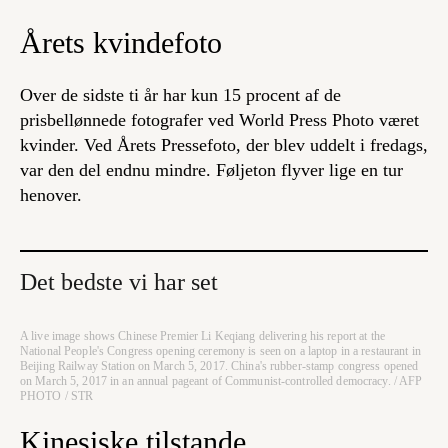
Årets kvindefoto
Over de sidste ti år har kun 15 procent af de
prisbellønnede fotografer ved World Press Photo været
kvinder. Ved Årets Pressefoto, der blev uddelt i fredags,
var den del endnu mindre. Føljeton flyver lige en tur
henover.
Det bedste vi har set
A live image shows Chinese Premier Li Keqiang delivering his report at the
National People's Congress opening ceremony is seen on a laptop in a restaurant in
Beijing Railway Station on March 5, 2017. China's rubber-stamp congress opened
on March 5, 2017 in an annual pageant of Communist-controlled democracy. / AFP
PHOTO / STR
Kinesiske tilstande