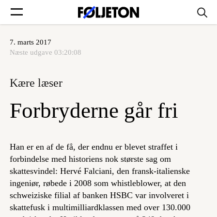
7. marts 2017
Forsider
Næste udgave
03:20:08
Føljetoner
Kære læser
Forbryderne går fri
Søg
Han er en af de få, der endnu er blevet straffet i
forbindelse med historiens nok største sag om
Min side
skattesvindel: Hervé Falciani, den fransk-italienske
ingeniør, røbede i 2008 som whistleblower, at den
Log ind
schweiziske filial af banken HSBC var involveret i
skattefusk i multimilliardklassen med over 130.000