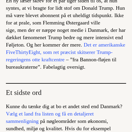
En ny læser skrev for et par uger siden til os, at hun
syntes, at vi bragte for lidt stof om Donald Trump. Hun
må være blevet abonnent på et uheldigt tidspunkt. Ikke
for at prale, som Flemming Østergaard ville
sige, men der er næppe noget medie i Danmark, der har
dækket fænomenet Trump bedre og mere intensivt end
Føljeton. Og her kommer der mere.
Det er amerikanske
FiveThirtyEight, som ret præcist skitserer Trump-
regeringens otte kraftcentre
– ”fra Bannon-fløjen til
bureaukraterne”. Fabelagtig oversigt.
Et sidste ord
Kunne du tænke dig at bo et andet sted end Danmark?
Vælg et land fra listen og få en detaljeret
sammenligning
på nøgleområder som økonomi,
sundhed, miljø og kvalitet. Hvis du for eksempel