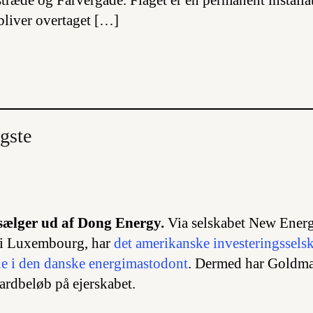
ræde og Farvergade. Flaget er en permanent install
liver overtaget […]
gste
ælger ud af Dong Energy.
Via selskabet New Energ
t i Luxembourg, har
det amerikanske investeringssel
rne i den danske energimastodont
. Dermed har Goldman
liardbeløb på ejerskabet.