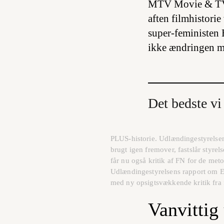
MTV Movie & TV A
aften filmhistorie
super-feministen 
ikke ændringen m
Det bedste vi 
PLUS-historie. Udlændingestyrelsen
brugt igen fremover, fastslår styre
får nu også kritik af FN for de metod
Udlændingestyrelsens rapport om E
med ny opsigtsvækkende kritik fra fl
Vanvittig