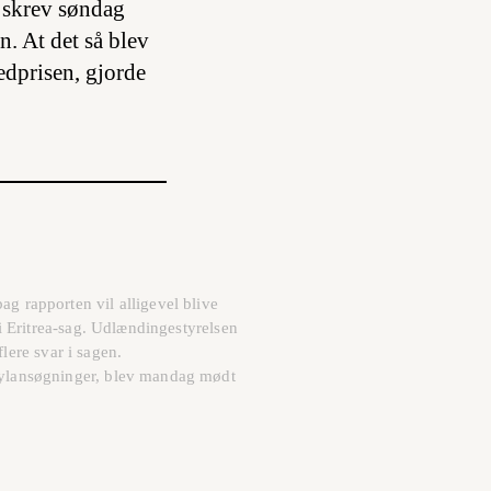
 skrev søndag
n. At det så blev
edprisen, gjorde
g rapporten vil alligevel blive
 i Eritrea-sag. Udlændingestyrelsen
flere svar i sagen.
asylansøgninger, blev mandag mødt