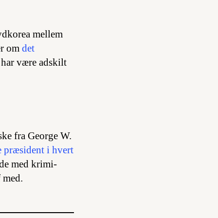
Sydkorea mellem
er om
det
 har være adskilt
ke fra George W.
 præsident i hvert
jde med krimi-
f med.