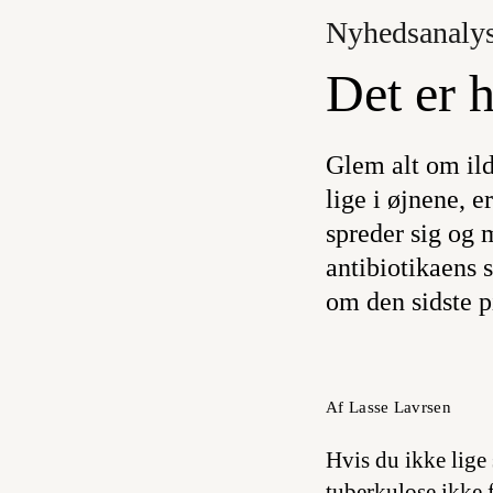
Nyhedsanaly
Det er 
Glem alt om ild
lige i øjnene, e
spreder sig og 
antibiotikaens 
om den sidste pi
Af Lasse Lavrsen
Hvis du ikke lige 
tuberkulose ikke 