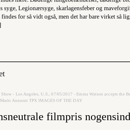
ls syge, Legionærsyge, skarlagensfeber og maveforg
indes for så vidt også, men det har bare virket så lig
]
et
how - Los Angeles, U.S., 07/05/2017 - Emma Watson accepts the Bes
RS/Mario Anzuoni TPX IMAGES OF THE DAY
nsneutrale filmpris nogensin