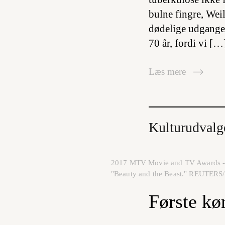
bulne fingre, Wei
dødelige udgange f
70 år, fordi vi […
Læs mere
Kulturudvalg
2017 MTV Movie and TV Awards - S
"Beauty and the Beast." REUTE
Første kø