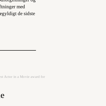
iftninger med
egyldigt de sidste
t Actor in a Movie award for
de