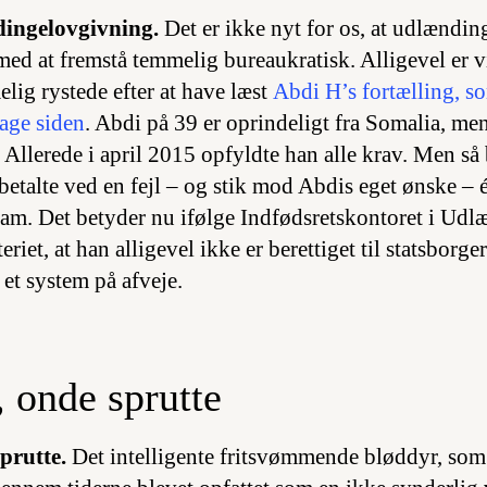
dingelovgivning.
Det er ikke nyt for os, at udlændi
ed at fremstå temmelig bureaukratisk. Alligevel er v
lig rystede efter at have læst
Abdi H’s fortælling, s
dage siden
. Abdi på 39 er oprindeligt fra Somalia, men
 Allerede i april 2015 opfyldte han alle krav. Men så
talte ved en fejl – og stik mod Abdis eget ønske –
ham. Det betyder nu ifølge Indfødsretskontoret i Ud
riet, at han alligevel ikke er berettiget til statsborge
et system på afveje.
 onde sprutte
prutte.
Det intelligente fritsvømmende bløddyr, som