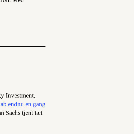
ation. Med
y Investment,
skab endnu en gang
 Sachs tjent tæt