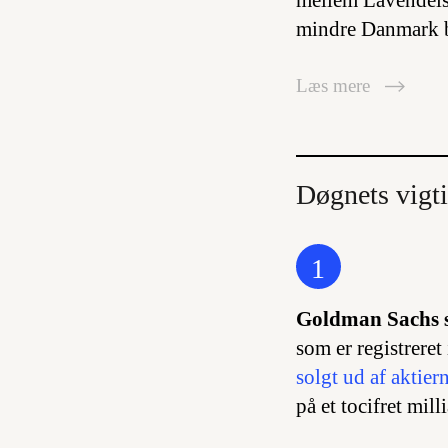
mellem Lavendelst
mindre Danmark b
Læs mere
Døgnets vigti
1
Goldman Sachs s
som er registrere
solgt ud af aktie
på et tocifret mil