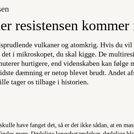
sen
her resistensen kommer 
sprudlende vulkaner og atomkrig. Hvis du vil
r det i mikroskopet, du skal kigge. De multires
muterer hurtigere, end videnskaben kan følge 
sidste dæmning er netop blevet brudt. Andet afs
lle tager os tilbage i historien.
skulle have fanget det, så er det ikke sådan, at en m
findes mere. Dødelige lungebetændelser, dødelige bl