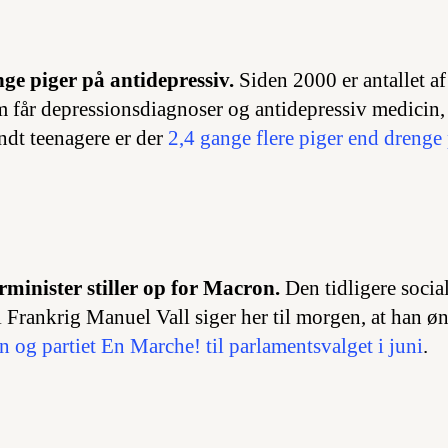
nge piger på antidepressiv.
Siden 2000 er antallet af
m får depressionsdiagnoser og antidepressiv medicin, 
ndt teenagere er der
2,4 gange flere piger end drenge
rminister stiller op for Macron.
Den tidligere social
i Frankrig Manuel Vall siger her til morgen, at han ø
g partiet En Marche! til parlamentsvalget i juni
.