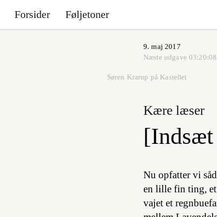
Forsider
Føljetoner
9. maj 2017
Næste udgave
03:20:08
Søren Krarup på Kastellet
Kære læser
[Indsæt 
Nu opfatter vi så
en lille fin ting,
vajet et regnbuef