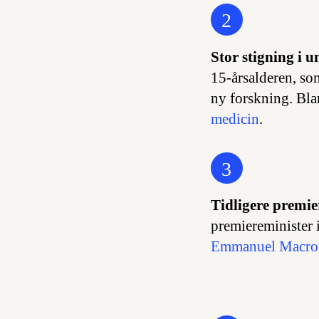
2
Stor stigning i u
15-årsalderen, so
ny forskning. Bla
medicin
.
3
Tidligere premie
premiereminister 
Emmanuel Macron o