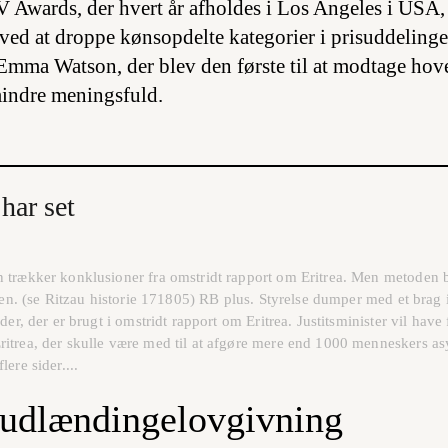
wards, der hvert år afholdes i Los Angeles i USA,
 ved at droppe kønsopdelte kategorier i prisuddelinge
Emma Watson, der blev den første til at modtage hov
indre meningsfuld.
har set
 trækker konklusioner fra omstridt rapport om Eritrea. Men metoden ba
lsen. (se Ritzau historie 171805) RB plus. Styrelse dumper med et brag
er, der er brugt i omstridt rapport om Eritrea. Justitsminister vil have 
ritrea, der skulle være med til at afgøre mere end 1000 menneskers 
ere sider....
 udlændingelovgivning