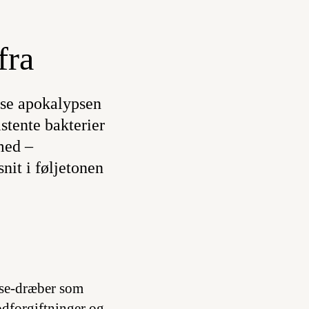
fra
 se apokalypsen
istente bakterier
med –
nit i føljetonen
asse-dræber som
odforgiftninger og