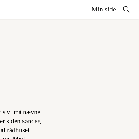
Min side
vis vi må nævne
 der siden søndag
 af rådhuset