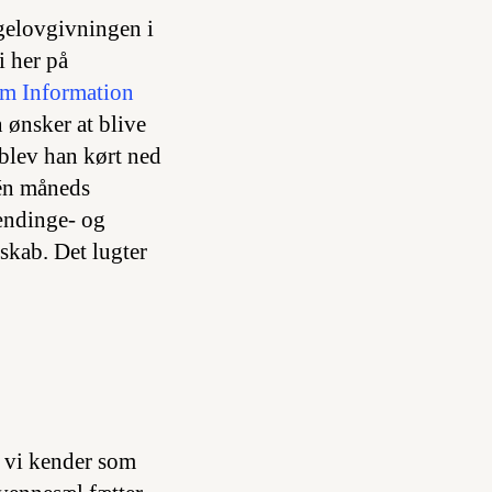
ngelovgivningen i
i her på
om Information
 ønsker at blive
 blev han kørt ned
 én måneds
lændinge- og
rskab. Det lugter
 vi kender som