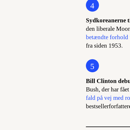
4
Sydkoreanerne t
den liberale Moo
betændte forhold
fra siden 1953.
5
Bill Clinton debu
Bush, der har fået
fald på vej med 
bestsellerforfatte