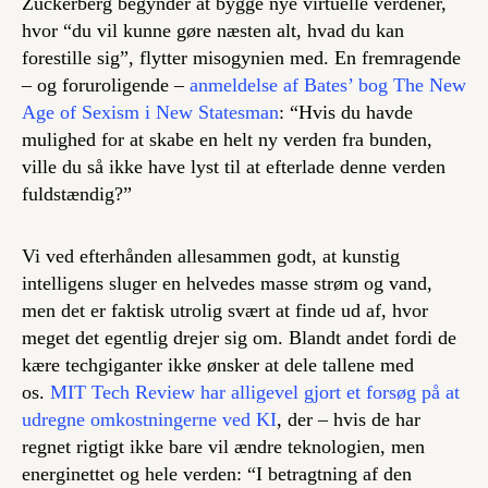
Zuckerberg begynder at bygge nye virtuelle verdener,
hvor “du vil kunne gøre næsten alt, hvad du kan
forestille sig”, flytter misogynien med. En fremragende
– og foruroligende –
anmeldelse af Bates’ bog
The New
Age of Sexism
i New Statesman
: “Hvis du havde
mulighed for at skabe en helt ny verden fra bunden,
ville du så ikke have lyst til at efterlade denne verden
fuldstændig?”
Vi ved efterhånden allesammen godt, at kunstig
intelligens sluger en helvedes masse strøm og vand,
men det er faktisk utrolig svært at finde ud af, hvor
meget det egentlig drejer sig om. Blandt andet fordi de
kære techgiganter ikke ønsker at dele tallene med
os.
MIT Tech Review har alligevel gjort et forsøg på at
udregne omkostningerne ved KI
, der – hvis de har
regnet rigtigt ikke bare vil ændre teknologien, men
energinettet og hele verden: “I betragtning af den