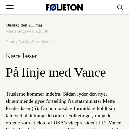
Onsdag den 21. maj
Forsider
Næste udgave
03:20:08
Thomas Traasdahl/Ritzau Scanpix
Føljetoner
Kære læser
På linje med Vance
Søg
Truslerne kommer indefra. Sådan lyder den nye,
Min side
skræmmende gyserfortælling fra statsminister Mette
Frederiksen (S). Da hun onsdag formiddag holdt sin
tale ved afslutningsdebatten i Folketinget, rungede
Log ind
ordene som et ekko af USA’s vicepræsident J.D. Vance.