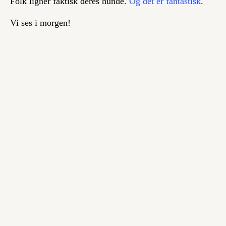
Folk ligner faktisk deres hunde.
Og det er fantastisk
.
Vi ses i morgen!