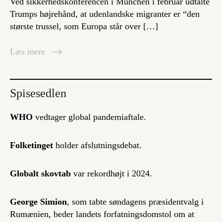
Ved sikkerhedskonferencen i München i februar udtalte
Trumps højrehånd, at udenlandske migranter er “den
største trussel, som Europa står over […]
Læs mere
Spisesedlen
WHO
vedtager global pandemiaftale.
Folketinget
holder afslutningsdebat.
Globalt skovtab
var rekordhøjt i 2024.
George Simion
, som tabte søndagens præsidentvalg i
Rumænien, beder landets forfatningsdomstol om at