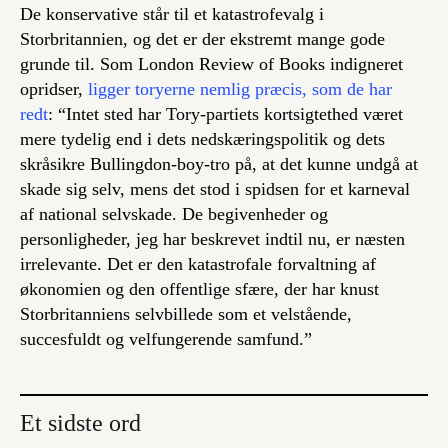
De konservative står til et katastrofevalg i
Storbritannien, og det er der ekstremt mange gode
grunde til. Som London Review of Books indigneret
opridser,
ligger toryerne nemlig præcis, som de har
redt
: “Intet sted har Tory-partiets kortsigtethed været
mere tydelig end i dets nedskæringspolitik og dets
skråsikre Bullingdon-boy-tro på, at det kunne undgå at
skade sig selv, mens det stod i spidsen for et karneval
af national selvskade. De begivenheder og
personligheder, jeg har beskrevet indtil nu, er næsten
irrelevante. Det er den katastrofale forvaltning af
økonomien og den offentlige sfære, der har knust
Storbritanniens selvbillede som et velstående,
succesfuldt og velfungerende samfund.”
Et sidste ord