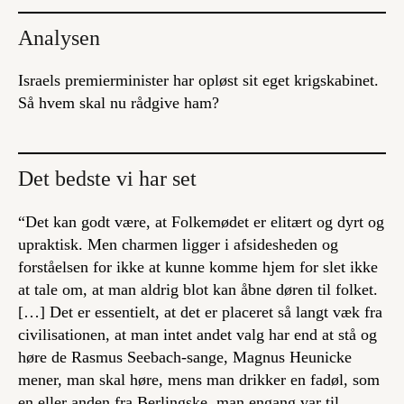
Analysen
Israels premierminister har opløst sit eget krigskabinet.
Så hvem skal nu rådgive ham?
Det bedste vi har set
“Det kan godt være, at Folkemødet er elitært og dyrt og
upraktisk. Men charmen ligger i afsidesheden og
forståelsen for ikke at kunne komme hjem for slet ikke
at tale om, at man aldrig blot kan åbne døren til folket.
[…] Det er essentielt, at det er placeret så langt væk fra
civilisationen, at man intet andet valg har end at stå og
høre de Rasmus Seebach-sange, Magnus Heunicke
mener, man skal høre, mens man drikker en fadøl, som
en eller anden fra Berlingske, man engang var til