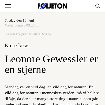
Tirsdag den 18. juni
Forsider
Næste udgave
03:20:08
Leonhard Foeger/Reuters/Ritzau Scanpix
Føljetoner
Kære læser
Leonore Gewessler er
Søg
en stjerne
Min side
Mandag var en vild dag, en vild dag for naturen. En
vild dag for naturen i menneskets verden, må vi hellere
Log ind
tilføje, da der sker mange store ting i naturen, som går
under radaren i det daglige. Lad os begynde i det nære,