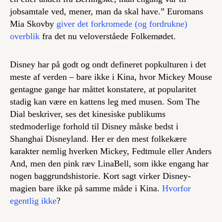
jobsamtale ved, mener, man da skal have.” Euromans
Mia Skovby
giver det forkromede (og fordrukne)
overblik
fra det nu veloverståede Folkemødet.
Disney har på godt og ondt defineret popkulturen i det
meste af verden – bare ikke i Kina, hvor Mickey Mouse
gentagne gange har måttet konstatere, at popularitet
stadig kan være en kattens leg med musen. Som The
Dial beskriver, ses det kinesiske publikums
stedmoderlige forhold til Disney måske bedst i
Shanghai Disneyland. Her er den mest folkekære
karakter nemlig hverken Mickey, Fedtmule eller Anders
And, men den pink ræv LinaBell, som ikke engang har
nogen baggrundshistorie. Kort sagt virker Disney-
magien bare ikke på samme måde i Kina.
Hvorfor
egentlig ikke
?