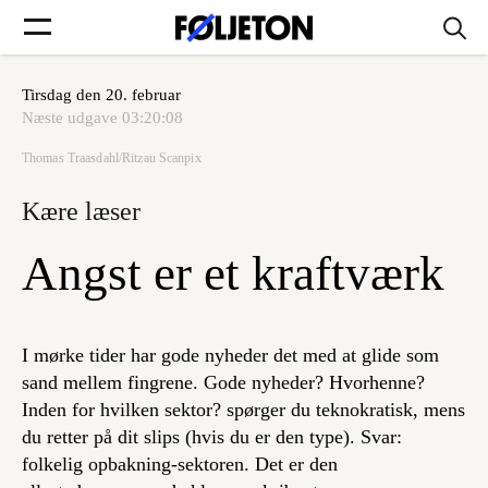
Tirsdag den 20. februar
Forsider
Næste udgave
03:20:08
Thomas Traasdahl/Ritzau Scanpix
Føljetoner
Kære læser
Angst er et kraftværk
Søg
I mørke tider har gode nyheder det med at glide som
Min side
sand mellem fingrene. Gode nyheder? Hvorhenne?
Inden for hvilken sektor? spørger du teknokratisk, mens
du retter på dit slips (hvis du er den type). Svar:
Log ind
folkelig opbakning-sektoren. Det er den