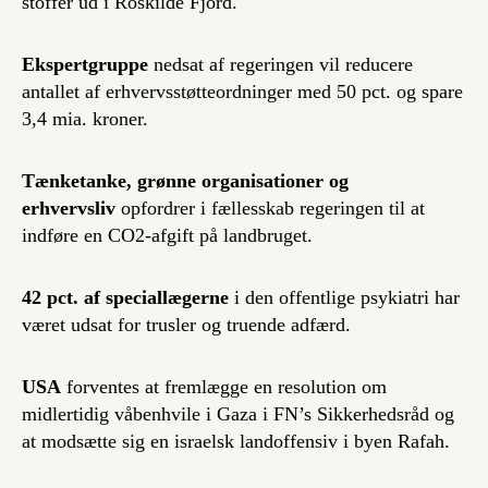
stoffer ud i Roskilde Fjord.
Ekspertgruppe
nedsat af regeringen vil reducere
antallet af erhvervsstøtteordninger med 50 pct. og spare
3,4 mia. kroner.
Tænketanke, grønne organisationer og
erhvervsliv
opfordrer i fællesskab regeringen til at
indføre en CO2-afgift på landbruget.
42 pct. af speciallægerne
i den offentlige psykiatri har
været udsat for trusler og truende adfærd.
USA
forventes at fremlægge en resolution om
midlertidig våbenhvile i Gaza i FN’s Sikkerhedsråd og
at modsætte sig en israelsk landoffensiv i byen Rafah.