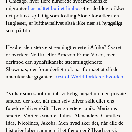
i Chicago, hvor flere hundrede sydamerikanske
migranter
har måttet bo i et limbo
, efter de blev brikker
i et politisk spil. Og som Rolling Stone fortæller i en
langlæser, er lufthavnslivet altså ikke nær så hyggeligt
som på film.
Hvad er den største streamingtjeneste i Afrika? Svaret
er hverken Netflix eller Amazon Prime Video, men
derimod den sydafrikanske streamingtjeneste
Showmax, der forunderligt nok har formået at slå de
amerikanske giganter.
Rest of World forklarer hvordan
.
“Vi har som samfund talt virkelig meget om den private
smerte, der sker, når man selv bliver skilt eller ens
forældre bliver skilt. Hver smerte er unik. Marianns
smerte, Mortens smerte, Julies, Alexanders, Camilles,
Idas, Nicolines, Jakobs. Men hvad sker der, når alle de
historier løber sammen til et fænomen? Hvad ser vi,