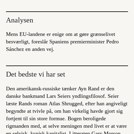
Analysen
Mens EU-landene er enige om at gøre grænselivet
besværligt, foreslår Spaniens premierminister Pedro
Sánchez en anden vej.
Det bedste vi har set
Den amerikansk-russiske tænker Ayn Rand er den
danske bankmand Lars Seiers yndlingsfilosof. Seier
læste Rands roman
Atlas Shrugged
, efter han angiveligt
begyndte at tvivle på, om han virkelig havde gjort sig
fortjent til sin store formue. Bogen beroligede
rigmanden med, at selve meningen med livet er at være
en selvisk, kynisk kapitalist. Litteraten Gary Morson