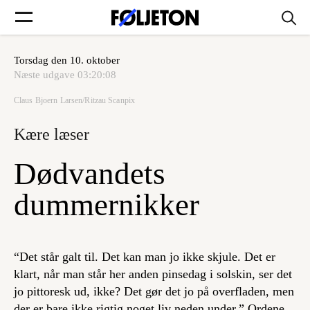
Torsdag den 10. oktober
Forsider
Næste udgave
03:20:08
Claus Bjoern Larsen/Ritzau Scanpix
Føljetoner
Kære læser
Dødvandets
Søg
dummernikker
Min side
“Det står galt til. Det kan man jo ikke skjule. Det er
klart, når man står her anden pinsedag i solskin, ser det
Log ind
jo pittoresk ud, ikke? Det gør det jo på overfladen, men
der er bare ikke rigtig noget liv neden under.” Ordene