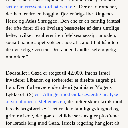
sætter interessante ord på værket
: “Der er to romaner,
der kan ændre en bogglad fjortenårigs liv:
Ringenes
Herre
og
Atlas Shrugged
. Den ene er en barnlig fantasi,
der ofte fører til en livslang besættelse af dens utrolige
helte, hvilket resulterer i en følelsesmæssigt umoden,
socialt handicappet voksen, ude af stand til at håndtere
den virkelige verden. Den anden handler selvfølgelig
om orker.”
Dødstallet i Gaza er steget til 42.000, imens Israel
invaderer Libanon og forbereder et direkte angreb på
Iran. Den forhenværende udenrigsminister Mogens
Lykketoft (S)
er i Altinget med en læseværdig analyse
af situationen i Mellemøsten
, der retter skarp kritik mod
Israels krigsførelse: “Det er ikke kun ligegyldighed og
grim racisme, der gør, at vi ikke ser ansigter på ofrene
for Israels krig mod Gaza. Israels regering har gjort alt