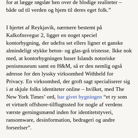
for at lægge røgslør hen over de blodige realiteter –
både ud til verden og hjem til deres eget folk.”
I hjertet af Reykjavik, nærmere bestemt på
Kalkofnsvegur 2, ligger en noget speciel
kontorbygning, der udefra set ellers ligner et ganske
almindeligt stykke beton- og glas-grå tristesse. Ikke nok
med, at kontorbygningen huser Islands notoriske
penismuseum samt en H&M, så er den nemlig også
adresse for den lyssky virksomhed Withheld for
Privacy. En virksomhed, der groft sagt specialiserer sig
i at skjule folks identiteter online – hvilket, med The
New York Times’ ord,
har givet bygningen
“et ry som
et virtuelt offshore-tilflugtssted for nogle af verdens
værste gerningsmænd inden for identitetstyveri,
ransomware, desinformation, bedrageri og andre
forseelser”.