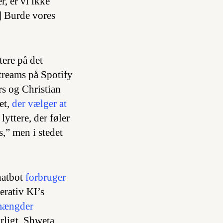
, er vi ikke
] Burde vores
tere på det
treams på Spotify
rs
og
Christian
et,
der vælger at
 lyttere, der føler
,” men i stedet
chatbot
forbruger
erativ KI’s
e mængder
orligt. Shweta