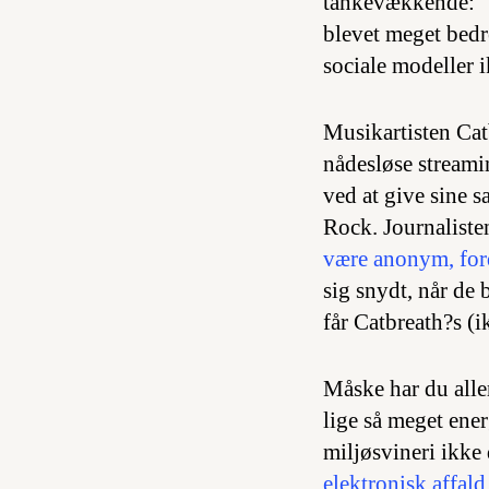
tankevækkende: “S
blevet meget bedr
sociale modeller i
Musikartisten Cat
nådesløse streami
ved at give sine
Rock
. Journalist
være anonym, for
sig snydt, når de 
får Catbreath?s (
Måske har du aller
lige så meget ene
miljøsvineri ikke
elektronisk affald