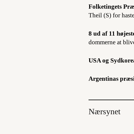
Folketingets Pr
Theil (S) for has
8 ud af 11 høje
dommerne at blive 
USA og Sydkore
Argentinas præsi
Nærsynet