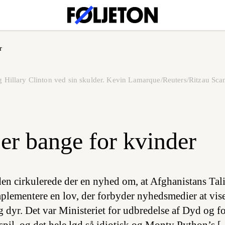
r
og Hillary Clinton ved sin skulder. Kevin Lamarque/Reuters/Ritzau Sca
 er bange for kvinder
iden cirkulerede der en nyhed om, at Afghanistans Tal
mplementere en lov, der forbyder nyhedsmedier at vis
dyr. Det var Ministeriet for udbredelse af Dyd og f