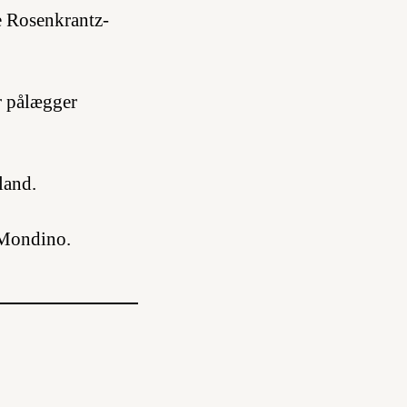
le Rosenkrantz-
r pålægger
land.
 Mondino.