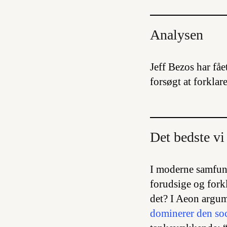
Analysen
Jeff Bezos har fåe
forsøgt at forklar
Det bedste vi 
I moderne samfund
forudsige og fork
det? I Aeon argum
dominerer den soci