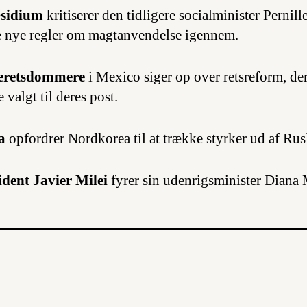
æsidium
kritiserer den tidligere socialminister Pernil
te nye regler om magtanvendelse igennem.
steretsdommere
i Mexico siger op over retsreform, de
valgt til deres post.
a
opfordrer Nordkorea til at trække styrker ud af Rus
dent Javier Milei
fyrer sin udenrigsminister Diana