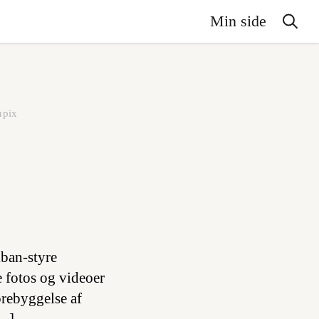
Min side
npix
iban-styre
e fotos og videoer
orebyggelse af