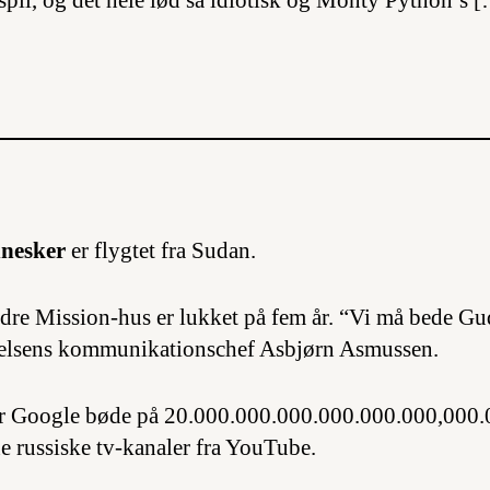
 spil, og det hele lød så idiotisk og Monty Python’s 
nesker
er flygtet fra Sudan.
dre Mission-hus er lukket på fem år. “Vi må bede Gu
gelsens kommunikationschef Asbjørn Asmussen.
 Google bøde på 20.000.000.000.000.000.000,000.
rne russiske tv-kanaler fra YouTube.