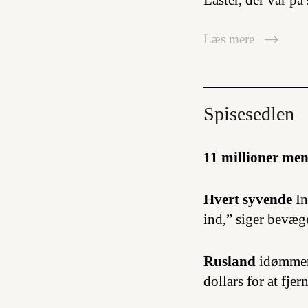
Laster, der var på
Læs mere
Spisesedlen
11 millioner
men
Hvert syvende
In
ind,” siger bevæ
Rusland
idømmer
dollars for at fje