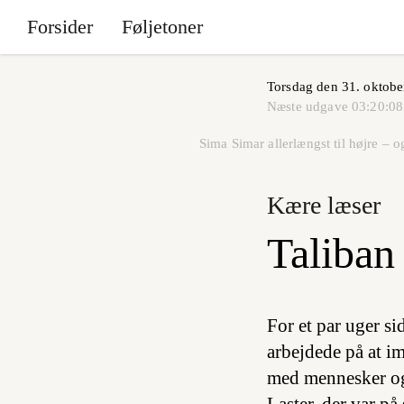
Forsider
Føljetoner
Torsdag den 31. oktobe
Næste udgave
03:20:08
Sima Simar allerlængst til højre – 
Kære læser
Taliban
For et par uger s
arbejdede på at i
med mennesker og 