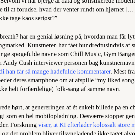
elvom vi har bjerge af data og sofistikerede modeller
e til at forudse, hvad der venter rundt om hjørnet […
kke tage kaos seriøst?”
breath? har en genial løsning på, hvordan man får lyt
ngmarked. Kunstneren har fået hundredtusindvis af s
 sange spøgefulde navne som
Chill Music
,
Gym Bange
en Andy Cush interviewer personen bag kunstnernavn
di han får så mange hadefulde kommentarer
. Mest fra
beder deres smartphone om at afspille “my liked songs
ikke helt forfærdelige) folk-sang af samme navn.
ede hørt, at genereringen af ét enkelt billede på en 
rgi som en hel mobilopladning. Desværre stopper gen
 der. Forskning
viser, at KI efterlader kolossalt stor
, og det problem bliver tilsyneladende ikke taget alv