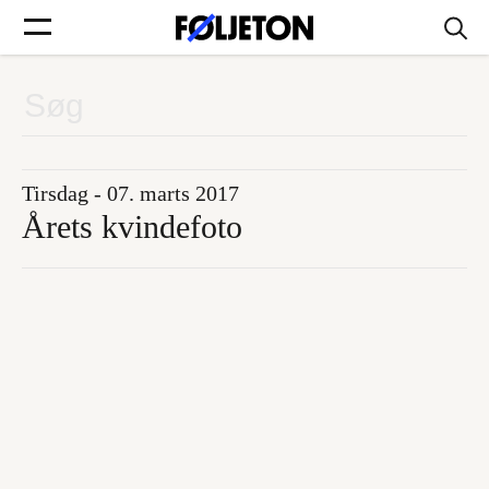
Forsider
Føljetoner
Tirsdag - 07. marts 2017
Årets kvindefoto
Søg
Min side
Log ind