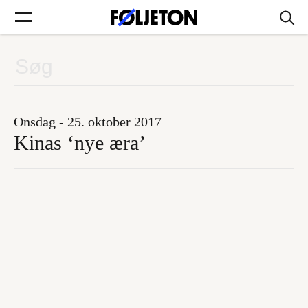
Forsider
Føljetoner
Onsdag - 25. oktober 2017
Kinas ‘nye æra’
Søg
Min side
Log ind