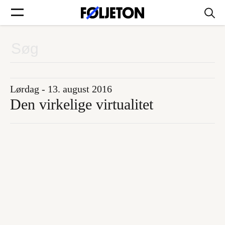
Forsider
Føljetoner
Lørdag - 13. august 2016
Den virkelige virtualitet
Søg
Min side
Log ind