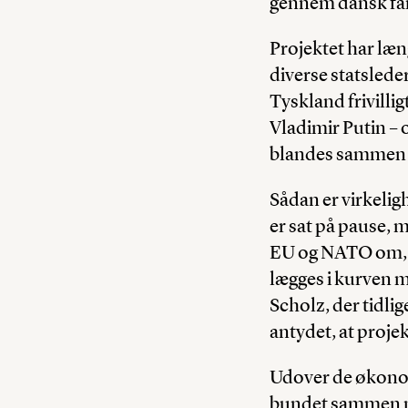
gennem dansk far
Projektet har læ
diverse statsled
Tyskland frivilli
Vladimir Putin – 
blandes sammen 
Sådan er virkelig
er sat på pause, m
EU og NATO om, h
lægges i kurven 
Scholz, der tidlig
antydet, at proje
Udover de økonom
bundet sammen me