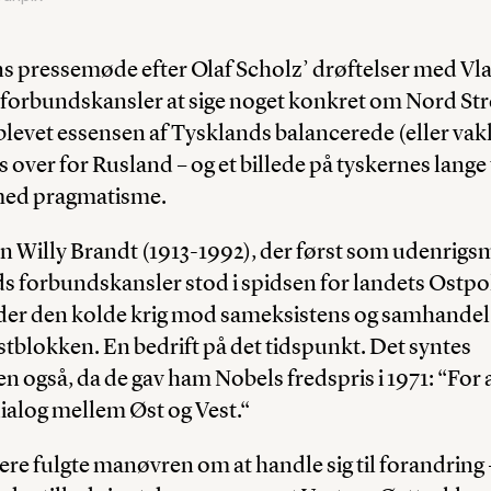
ns pressemøde efter Olaf Scholz’ drøftelser med Vl
 forbundskansler at sige noget konkret om Nord Str
blevet essensen af Tysklands balancerede (eller vak
 over for Rusland – og et billede på tyskernes lange 
ed pragmatisme.
 Willy Brandt (1913-1992), der først som udenrigsm
 forbundskansler stod i spidsen for landets Ostpol
er den kolde krig mod sameksistens og samhande
tblokken. En bedrift på det tidspunkt. Det syntes
 også, da de gav ham Nobels fredspris i 1971: “For a
ialog mellem Øst og Vest.“
ere fulgte manøvren om at handle sig til forandrin