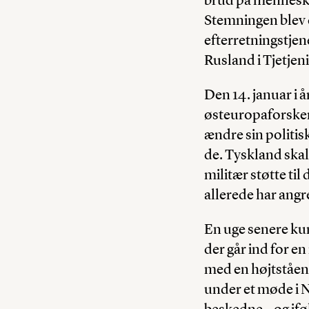
Stemningen blev 
efterretningstjen
Rusland i Tjetjeni
Den 14. januar i 
østeuropaforsker
ændre sin politis
de. Tyskland ska
militær støtte ti
allerede har angr
En uge senere kunn
der går ind for e
med en højtståen
under et møde i 
beskedne – og ifø