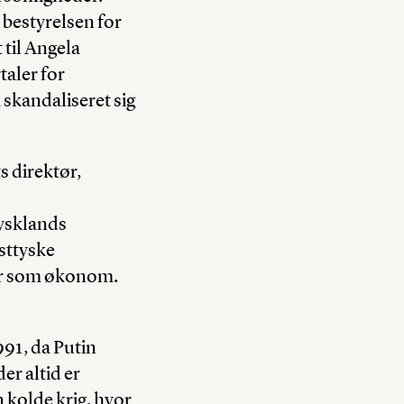
 bestyrelsen for
 til Angela
taler for
 skandaliseret sig
s direktør,
tysklands
sttyske
or som økonom.
991, da Putin
er altid er
n kolde krig, hvor