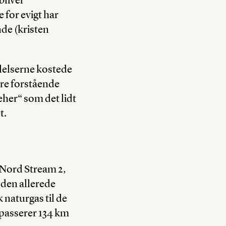
for evigt har
nde (kristen
lelserne kostede
ære forstående
eher“ som det lidt
t.
 Nord Stream 2,
 den allerede
naturgas til de
 passerer 134 km