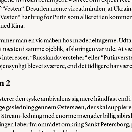
Vesten“. Desuden mente viceadmiralen, at Ukraine 
 “Vesten“ har brug for Putin som allieret i en komme
 med Kina.
emmer man en vis måben hos mødedeltagerne. Udta
 næsten i samme øjeblik, afsløringen var ude. At v
 interesser, “Russlandsversteher“ eller “Putinverst
øjensynligt blevet sværere, end det tidligere har være
m 2
sterer den tyske ambivalens sig mere håndfast end i
ge gasledning gennem Østersøen, der skal supplere
Stream-ledning med enorme mængder billig sibirsk 
ingen løber fra området omkring Sankt Petersborg,