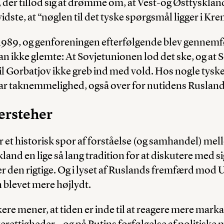
 der tillod sig at drømme om, at Vest-og Østtyskla
idste, at “nøglen til det tyske spørgsmål ligger i Kre
1989, og genforeningen efterfølgende blev gennemfø
an ikke glemte: At Sovjetunionen lod det ske, og at
 Gorbatjov ikke greb ind med vold. Hos nogle tyske
ar taknemmelighed, også over for nutidens Rusland
ersteher
 et historisk spor af forståelse (og samhandel) me
and en lige så lang tradition for at diskutere med si
r den rigtige. Og i lyset af Ruslands fremfærd mod U
 blevet mere højlydt.
ikere mener, at tiden er inde til at reagere mere mar
ettigheder – og på Putins forfølgelse af politiske