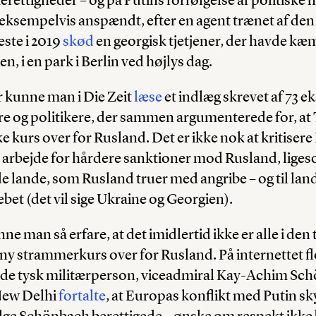
eksempelvis anspændt, efter en agent trænet af den
este i 2019
skød
en georgisk tjetjener, der havde k
en, i en park i Berlin ved højlys dag.
år kunne man i Die Zeit
læse
et indlæg skrevet af 73 ek
e og politikere, der sammen argumenterede for, at 
ke kurs over for Rusland. Det er ikke nok at kritise
l arbejde for hårdere sanktioner mod Rusland, lige
l de lande, som Rusland truer med angribe – og til la
ebet (det vil sige Ukraine og Georgien).
e man så erfare, at det imidlertid ikke er alle i den 
n ny strammerkurs over for Rusland. På internettet f
de tysk militærperson, viceadmiral Kay-Achim Sch
New Delhi
fortalte
, at Europas konflikt med Putin sky
lge Schönbach berettigede – ønske om respekt ikke 