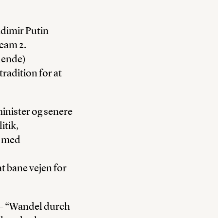
adimir Putin
eam 2.
lende)
tradition for at
inister og senere
itik,
l med
t bane vejen for
g – “Wandel durch