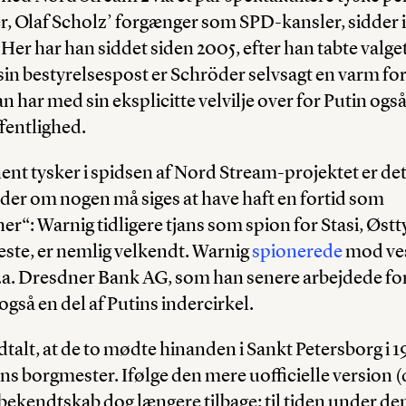
, Olaf Scholz’ forgænger som SPD-kansler, sidder i
er har han siddet siden 2005, efter han tabte valget
 sin bestyrelsespost er Schröder selvsagt en varm for
 har med sin eksplicitte velvilje over for Putin også
ffentlighed.
t tysker i spidsen af Nord Stream-projektet er det
der om nogen må siges at have haft en fortid som
r“: Warnig tidligere tjans som spion for Stasi, Øst
este, er nemlig velkendt. Warnig
spionerede
mod ve
.a. Dresdner Bank AG, som han senere arbejdede f
også en del af Putins indercirkel.
dtalt, at de to mødte hinanden i Sankt Petersborg i 1
ns borgmester. Ifølge den mere uofficielle version (d
 bekendtskab dog længere tilbage; til tiden under de