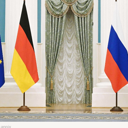
canpix