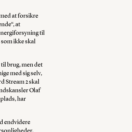
med at forsikre
nde“, at
nergiforsyning til
 som ikke skal
til brug, men det
ige med sig selv,
d Stream 2 skal
ndskansler Olaf
pplads, har
nd endvidere
rsonligheder.