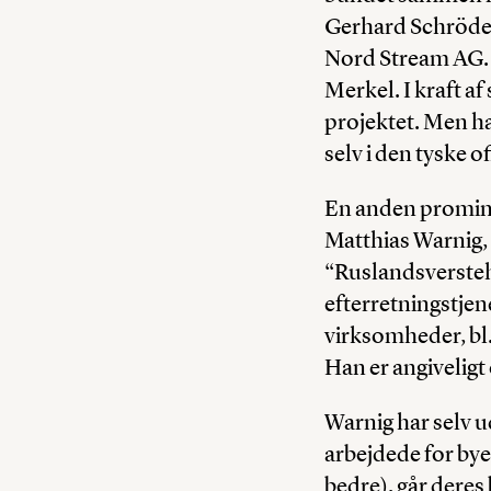
Gerhard Schröder
Nord Stream AG. H
Merkel. I kraft af
projektet. Men han
selv i den tyske o
En anden prominen
Matthias Warnig, 
“Ruslandsverstehe
efterretningstjen
virksomheder, bl
Han er angiveligt 
Warnig har selv u
arbejdede for bye
bedre), går deres