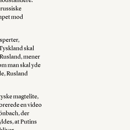
 russiske
æmpet mod
sperter,
Tyskland skal
re Rusland, mener
som man skal yde
nde, Rusland
tyske magtelite,
lorerede en video
önbach, der
ldes, at Putins
bliver