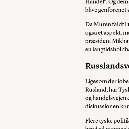
Handel“. Og dem,
blive genforenet v
Da Muren faldt i 
også et aspekt, m
præsident Mikhail
en langtidsholdb
Russlandsv
Ligesom der løber
Rusland, har Tyskl
og handelsvejen e
diskussionen kun
Flere tyske polit
brud på mennesker