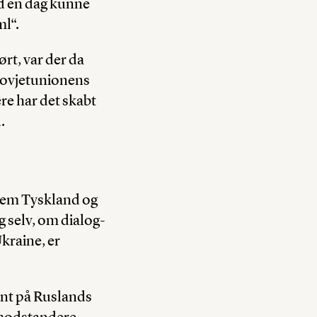
nd en dag kunne
ml“.
rt, var der da
 Sovjetunionens
re har det skabt
.
llem Tyskland og
g selv, om dialog-
kraine, er
kant på Ruslands
 modstandere.