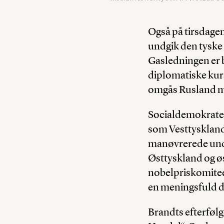
Også på tirsdage
undgik den tyske
Gasledningen er 
diplomatiske kurs
omgås Rusland m
Socialdemokraten
som Vesttysklands
manøvrerede und
Østtyskland og øs
nobelpriskomiteen
en meningsfuld d
Brandts efterfølg