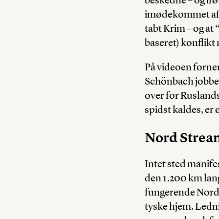
imødekommet af “
tabt Krim – og at
baseret) konflikt
På videoen forn
Schönbach jobbet
over for Ruslands
spidst kaldes, er 
Nord Strea
Intet sted manife
den 1.200 km lan
fungerende Nord 
tyske hjem. Ledn