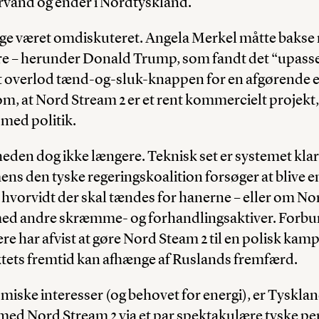
vand og ender i Nordtyskland.
nge været omdiskuteret. Angela Merkel måtte bakse 
ere – herunder Donald Trump, som fandt det “upasse
gt overlod tænd-og-sluk-knappen for en afgørende e
om, at Nord Stream 2 er et rent kommercielt projekt,
med politik.
heden dog ikke længere. Teknisk set er systemet klar 
ens den tyske regeringskoalition forsøger at blive en
vorvidt der skal tændes for hanerne – eller om Nor
med andre skræmme- og forhandlingsaktiver. Forbu
ere har afvist at gøre Nord Steam 2 til en polisk kam
ktets fremtid kan afhænge af Ruslands fremfærd.
iske interesser (og behovet for energi), er Tyskla
d Nord Stream 2 via et par spektakulære tyske pe