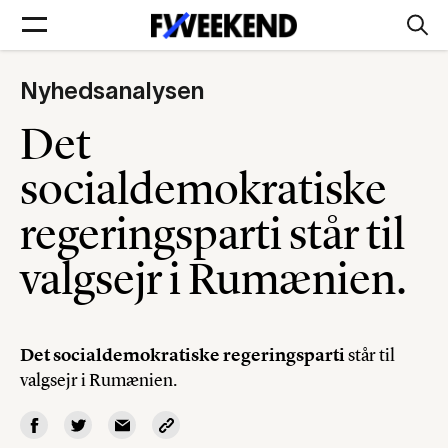
Nyhedsanalysen
Forsider
Det
Føljetoner
socialdemokratiske
regeringsparti står til
valgsejr i Rumænien.
Søg
Min side
Det socialdemokratiske regeringsparti
står til
valgsejr i Rumænien.
Log ind