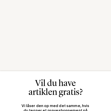
Vil du have
artiklen gratis?
Vi låser den op med det samme, hvis
du tegner et prøveabonnement på