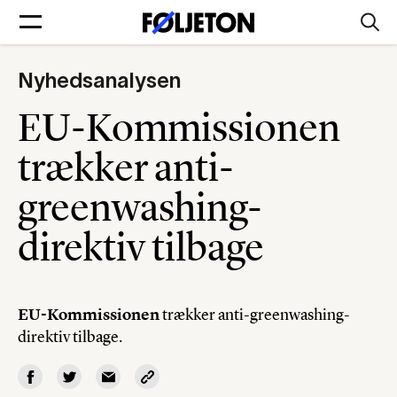
Nyhedsanalysen
Forsider
EU-Kommissionen
Føljetoner
trækker anti-
greenwashing-
direktiv tilbage
Søg
Min side
EU-Kommissionen
trækker anti-greenwashing-
direktiv tilbage.
Log ind