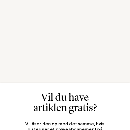
Vil du have
artiklen gratis?
Vi låser den op med det samme, hvis
du tegner et prøveabonnement på