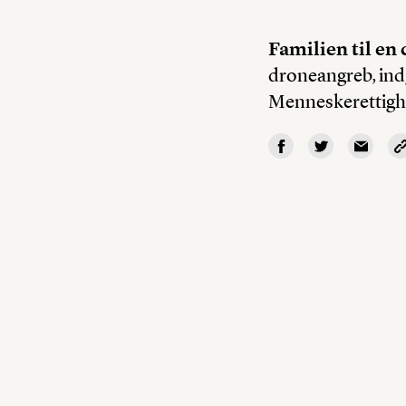
Familien til en
droneangreb, ind
Menneskerettigh