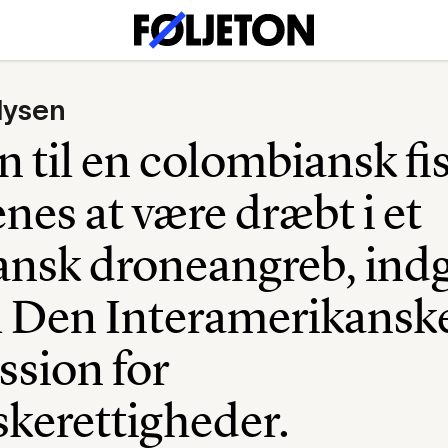
lysen
n til en colombiansk fis
es at være dræbt i et
nsk droneangreb, indg
il Den Interamerikansk
sion for
kerettigheder.