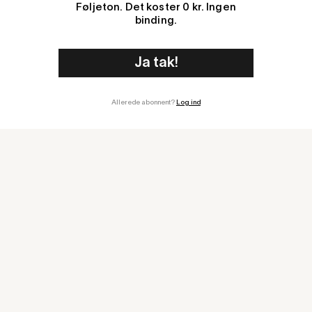
Føljeton. Det koster 0 kr. Ingen
binding.
Allerede abonnent?
Log ind