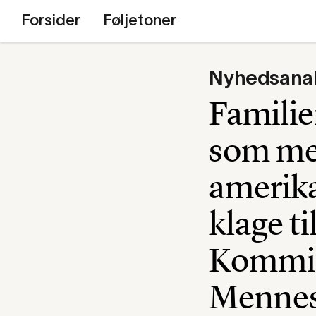
Forsider
Føljetoner
Nyhedsana
Familie
som men
amerika
klage t
Kommis
Mennes