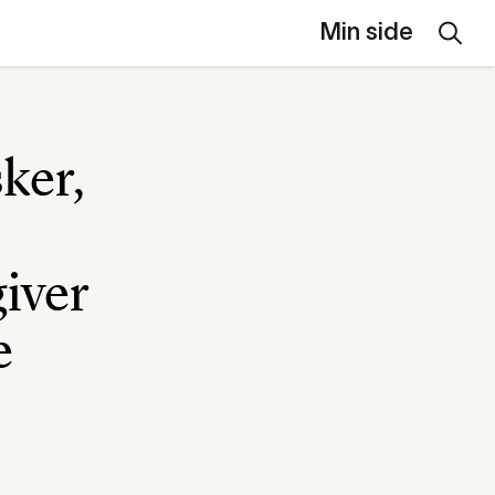
Min side
ker,
iver
e