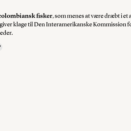
 colombiansk fisker
, som menes at være dræbt i et
giver klage til Den Interamerikanske Kommission f
eder.