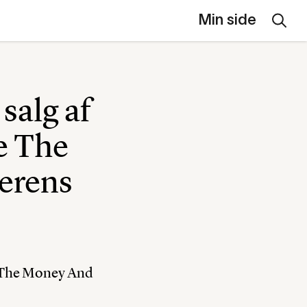
Min side
salg af
e The
erens
e The Money And