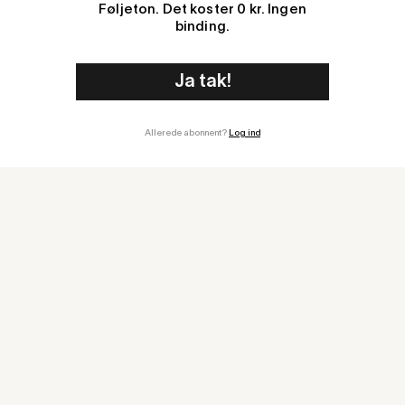
Føljeton. Det koster 0 kr. Ingen
binding.
Allerede abonnent?
Log ind