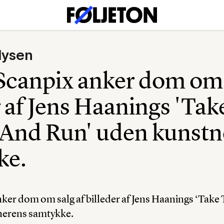
lysen
Scanpix anker dom om 
r af Jens Haanings 'Tak
And Run' uden kunstn
ke.
nker dom om salg af billeder af Jens Haanings ‘Tak
nerens samtykke.