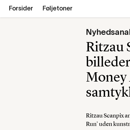
Forsider
Føljetoner
Nyhedsana
Ritzau 
billede
Money 
samtyk
Ritzau Scanpix a
Run’ uden kunst