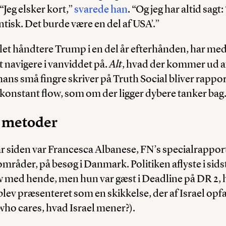
“Jeg elsker kort,”
svarede han
. “Og jeg har altid sagt:
antisk. Det burde være en del af USA’.”
llet håndtere Trump i en del år efterhånden, har med
Alt
 navigere i vanviddet på.
, hvad der kommer ud 
hans små fingre skriver på Truth Social bliver rappor
 konstant flow, som om der ligger dybere tanker bag
 metoder
 år siden var Francesca Albanese, FN’s specialrappor
mråder, på besøg i Danmark. Politiken aflyste i sidst
w med hende, men hun var gæst i Deadline på DR 2, 
– blev præsenteret som en skikkelse, der af Israel op
who cares, hvad Israel mener?).