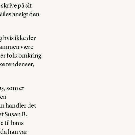
krive på sit
Wiles ansigt den
 hvis ikke der
lt sammen være
 er folk omkring
ske tendenser,
25, som er
Men
am handler det
et Susan B.
e til hans
 da han var