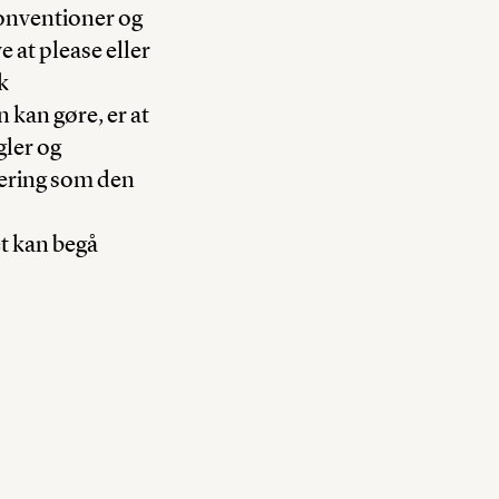
konventioner og
e at please eller
k
 kan gøre, er at
gler og
gering som den
t kan begå