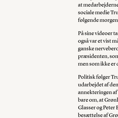
at medarbejderne 
sociale medie Trut
følgende morgen
På sine videoer t
også var et vist m
ganske nerveberol
præsidenten, som h
men som ikke er d
Politisk følger T
udarbejdet af de
annekteringen af
bare om, at Grønl
Glasser og Peter 
besættelse af Grø