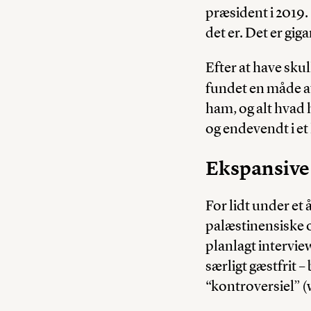
præsident i 2019. 
det er. Det er gig
Efter at have sku
fundet en måde at
ham, og alt hvad 
og endevendt i et
Ekspansive
For lidt under et
palæstinensiske o
planlagt intervie
særligt gæstfrit 
“kontroversiel” (