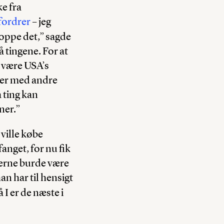
ke fra
pfordrer
– jeg
oppe det,” sagde
 tingene. For at
t være USA’s
ncer med andre
 ting kan
ner.”
ville købe
nget, for nu fik
erne burde være
n har til hensigt
I er de næste i