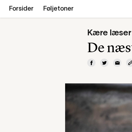
Forsider
Føljetoner
Kære læser
De næst