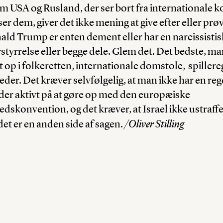
m USA og Rusland, der ser bort fra internationale 
er dem, giver det ikke mening at give efter eller prøv
onald Trump er enten dement eller har en narcissistis
tyrrelse eller begge dele. Glem det. Det bedste, man
t op i folkeretten, internationale domstole, spillere
er. Det kræver selvfølgelig, at man ikke har en re
der aktivt på at gøre op med den europæiske
skonvention, og det kræver, at Israel ikke ustraffe
/Oliver Stilling
t er en anden side af sagen.