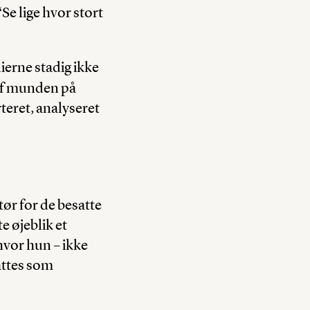
 ‘Se lige hvor stort
ierne stadig ikke
af munden på
teret, analyseret
.
tør for de besatte
e øjeblik et
hvor hun – ikke
fattes som