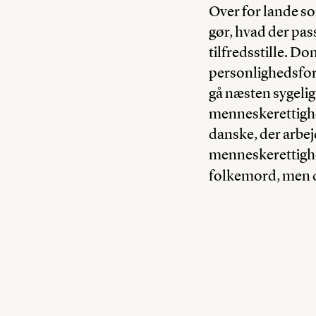
Over for lande so
gør, hvad der pass
tilfredsstille. D
personlighedsfors
gå næsten sygelig
menneskerettighed
danske, der arbej
menneskerettighed
folkemord, men de