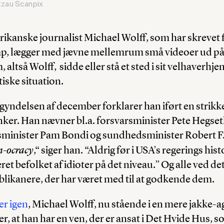
tzau Scanpix
ikanske journalist Michael Wolff, som har skrevet f
, lægger med jævne mellemrum små videoer ud på 
altså Wolff, sidde eller stå et sted i sit velhaverhj
iske situation.
gyndelsen af december forklarer han iført en strikk
inker. Han nævner bl.a. forsvarsminister Pete Hegset
tsminister Pam Bondi og sundhedsminister Robert F.
-ocracy
,“ siger han. “Aldrig før i USA’s regerings hist
et befolket af idioter på det niveau.” Og alle ved det,
blikanere, der har været med til at godkende dem.
er igen
, Michael Wolff, nu stående i en mere jakke-a
er, at han har en ven, der er ansat i Det Hvide Hus, 