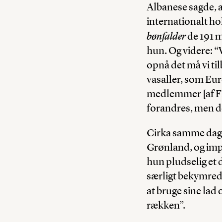
Albanese sagde, a
internationalt ho
bønfalder
de 191 
hun. Og videre: “
opnå det må vi til
vasaller, som Eur
medlemmer [af FN]
forandres, men de
Cirka samme dag h
Grønland, og impl
hun pludselig et
særligt bekymrede
at bruge sine lad 
rækken”.