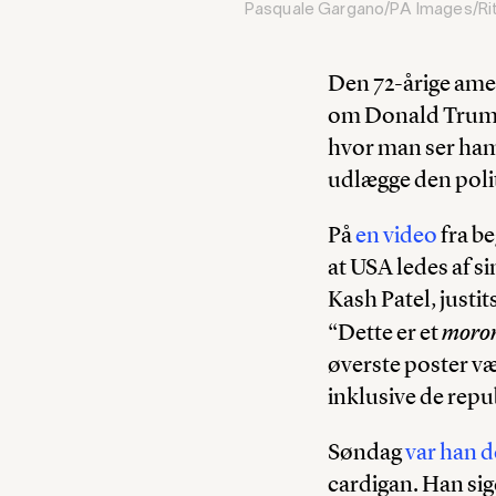
Pasquale Gargano/PA Images/Ri
Den 72-årige amer
om Donald Trump
hvor man ser ham, 
udlægge den polit
På
en video
fra be
at USA ledes af s
Kash Patel, justi
moron
“Dette er et
øverste poster vær
inklusive de repu
Søndag
var han d
cardigan. Han sig