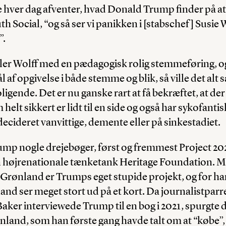
hver dag afventer, hvad Donald Trump finder på at s
h Social, “og så ser vi panikken i [stabschef] Susie 
”.
aler Wolff med en pædagogisk rolig stemmeføring, og
ål af opgivelse i både stemme og blik, så ville det a
igende. Det er nu ganske rart at få bekræftet, at der
elt sikkert er lidt til en side og også har sykofanti
ecideret vanvittige, demente eller på sinkestadiet.
rump nogle drejebøger, først og fremmest Project 20
n højrenationale tænketank Heritage Foundation. 
 Grønland er Trumps eget stupide projekt, og for h
and ser meget stort ud på et kort. Da journalistparr
Baker interviewede Trump til en bog i 2021, spurgte d
nland, som han første gang havde talt om at “købe”,