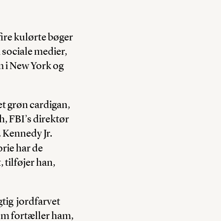
ire kulørte bøger
sociale medier,
em i New York og
et grøn cardigan,
h, FBI’s direktør
 Kennedy Jr.
orie har de
 tilføjer han,
gtig jordfarvet
som fortæller ham,