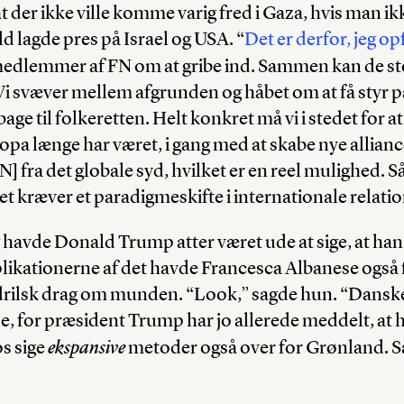
t der ikke ville komme varig fred i Gaza, hvis man ik
ld lagde pres på Israel og USA. “
Det er derfor, jeg o
medlemmer af FN om at gribe ind. Sammen kan de st
Vi svæver mellem afgrunden og håbet om at få styr på
bage til folkeretten. Helt konkret må vi i stedet for a
opa længe har været, i gang med at skabe nye allia
 fra det globale syd, hvilket er en reel mulighed. Så
t kræver et paradigmeskifte i internationale relatio
avde Donald Trump atter været ude at sige, at han 
ikationerne af det havde Francesca Albanese også fa
 drilsk drag om munden. “Look,” sagde hun. “Dansk
, for præsident Trump har jo allerede meddelt, at ha
ekspansive
os sige
metoder også over for Grønland. Så 