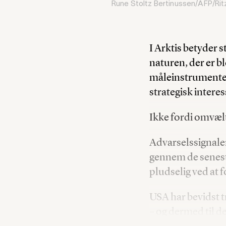
Rune Stoltz Bertinussen/AFP/Rit
I Arktis betyder s
naturen, der er bl
måleinstrumentern
strategisk inter
Ikke fordi omvæl
Advarselssignale
gennem de seneste
pludselig ved at 
USA har bevidst t
– og dermed til d
beredskab og poli