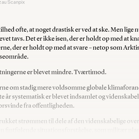
zau Scanpix
tilhed ofte, at noget drastisk er ved at ske. Men lige n
evet tavs. Det er ikke isen, der er holdt op med at k
e, der er holdt op med at svare – netop som Arktis 
esseområde.
tningerne er blevet mindre. Tværtimod.
rne om stadig mere voldsomme globale klimaforan
 år systematisk er blevet indsamlet og videnskabeli
forsvinde fra offentligheden.
rukket strømmen til dele af den videnskabelige over
en fintfølende situationsforståelse, som militær pl
tiske beslutninger i stigende grad hviler på.