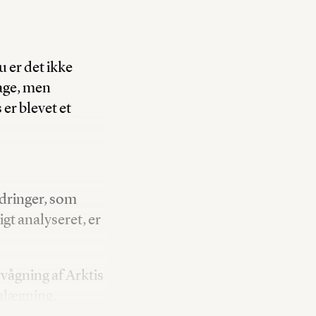
u er det ikke
nage, men
er blevet et
dringer, som
gt analyseret, er
vågning af Arktis
anlægning,