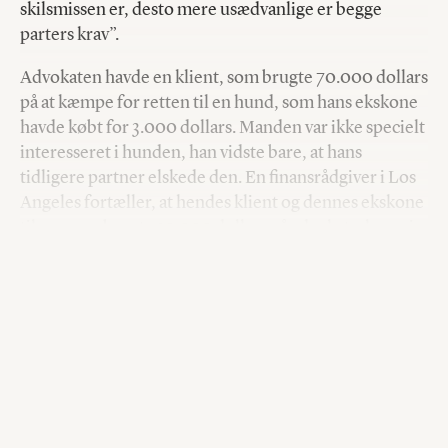
skilsmissen er, desto mere usædvanlige er begge
parters krav”.
Advokaten havde en klient, som brugte 70.000 dollars
på at kæmpe for retten til en hund, som hans ekskone
havde købt for 3.000 dollars. Manden var ikke specielt
interesseret i hunden, han vidste bare, at hans
tidligere partner elskede den. En finansrådgiver i Los
Angeles fortæller, at hendes klient og dennes ekskone
tilsammen brugte 10.000 dollars på advokatsalærer i
en kamp om en lampe formet som et ben og en
samling køleskabsmagneter.
Med andre ord har særlige omstændigheder, fordi de
føles uretfærdige, presset disse mennesker til at træffe
beslutninger, der både er dyre og forbundet med en
masse bøvl (hunden).
I januar havde Politiken en serie artikler om