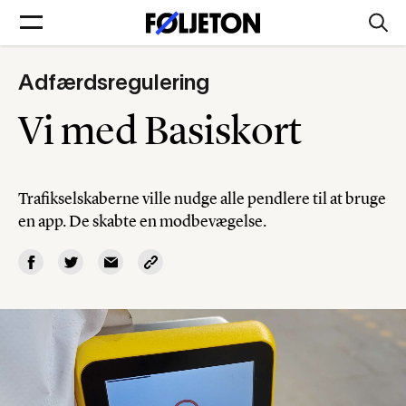
Adfærdsregulering
Forsider
Vi med Basiskort
Føljetoner
Trafikselskaberne ville nudge alle pendlere til at bruge
en app. De skabte en modbevægelse.
Søg
Min side
Log ind