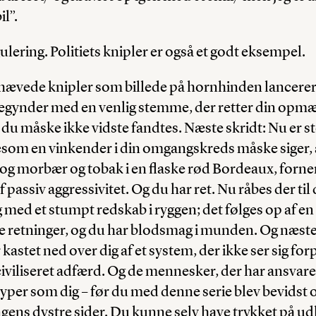
l”.
ulering. Politiets knipler er også et godt eksempel.
 hævede knipler som billede på hornhinden lancerer 
 begynder med en venlig stemme, der retter din o
 du måske ikke vidste fandtes. Næste skridt: Nu er 
gesom en vinkender i din omgangskreds måske siger,
 og morbær og tobak i en flaske rød Bordeaux, forn
af passiv aggressivitet. Og du har ret. Nu råbes der til
 med et stumpt redskab i ryggen; det følges op af en
lle retninger, og du har blodsmag i munden. Og næste
kastet ned over dig af et system, der ikke ser sig forpl
civiliseret adfærd. Og de mennesker, der har ansvare
typer som dig – før du med denne serie blev bevidst
gens dystre sider. Du kunne selv have trykket på u