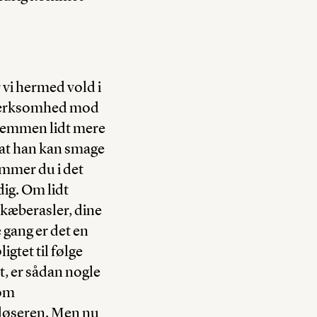
vi hermed vold i
pmærksomhed mod
stemmen lidt mere
 at han kan smage
emmer du i det
 dig. Om lidt
 kæberasler, dine
 gang er det en
igtet til følge
t, er sådan nogle
 om
dløseren. Men nu