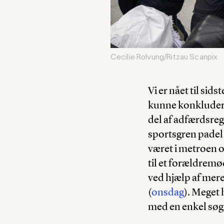
Cecilie Rolvung/Ritzau Scanpix
Vi er nået til sid
kunne konkludere
del af adfærdsre
sportsgren padel
været i metroen o
til et forældremø
ved hjælp af mer
(
onsdag
). Meget 
med en enkel søgn