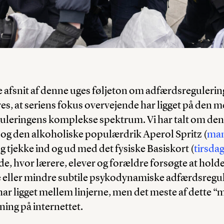
ste afsnit af denne uges føljeton om adfærdsregulerin
s, at seriens fokus overvejende har ligget på den 
guleringens komplekse spektrum. Vi har talt om den
 og den alkoholiske populærdrik Aperol Spritz (
ma
g tjekke ind og ud med det fysiske Basiskort (
tirsda
de, hvor lærere, elever og forældre forsøgte at hold
e eller mindre subtile psykodynamiske adfærdsregu
har ligget mellem linjerne, men det meste af dette “
ing på internettet.