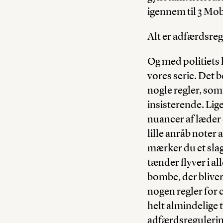
igennem til 3 Mobi
Alt er adfærdsreg
Og med politiets
vores serie. Det
nogle regler, som
insisterende. Li
nuancer af læder
lille anråb noter 
mærker du et slag
tænder flyver i a
bombe, der bliver 
nogen regler for 
helt almindelige 
adfærdsregulerin