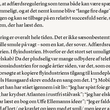
, at adfærdsregulering som tema både kan være s
ligt, og at det nemt kunne blive “lange fire dage”.
gen og kan se tilbage på en relativt succesfuld serie
dem, der har læst den.
ing er overalt hele tiden. Det er ikke sæsonbestem
ille smule på vagt – som en kat, der sover. Adfærdsre
en. I flyindustrien. Hvorfor er det stort set umuligt 
selskab? Da der pludselig var mange udbydere af telef
nsindustrien for nogle årtier siden, var det, som 
orsøgte at kopiere flyindustriens tilgang til kundepl
ls Hausgaard skrev endda en sang om det. I “3 Mobil
t han har stået igennem i sit liv: “Jeg har spist foie g
 har krydset Atlanten i rustfri stålvask”; “jeg har e
r læst en bog om Uffe Ellemanns ideer”; “Jeg er falde
ld af lort/ og kravlet op igen med et smil/ men jeg er