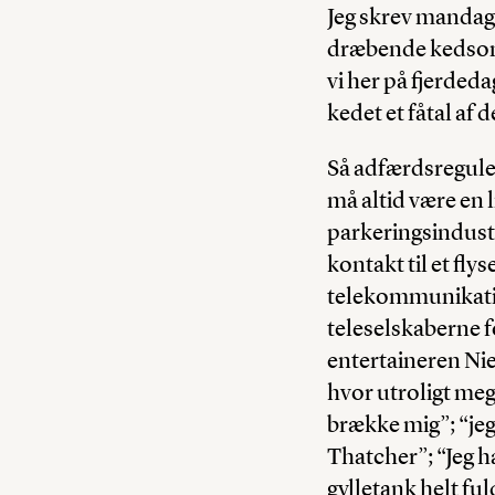
Jeg skrev mandag
dræbende kedsomme
vi her på fjerdeda
kedet et fåtal af 
Så adfærdsreguler
må altid være en l
parkeringsindustri
kontakt til et fly
telekommunikatio
teleselskaberne f
entertaineren Nie
hvor utroligt mege
brække mig”; “jeg
Thatcher”; “Jeg ha
gylletank helt fu