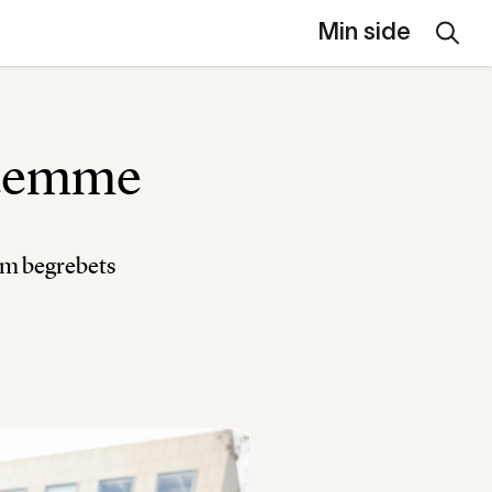
Min side
stemme
 om begrebets