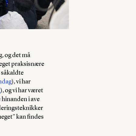
g, og det må
meget praksisnære
 såkaldte
ndag
), vi har
g
), og vi har været
e hinanden i ave
leringsteknikker
meget” kan findes