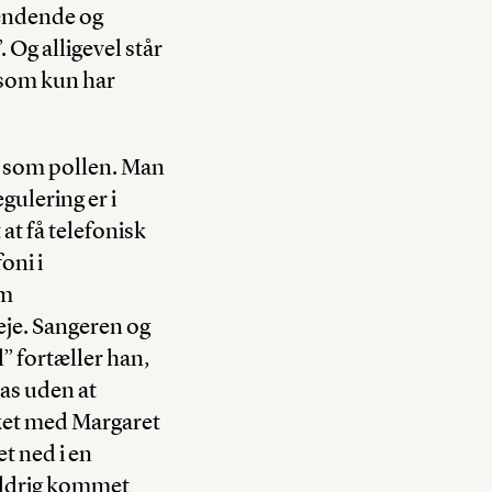
pændende og
 Og alligevel står
, som kun har
t som pollen. Man
gulering er i
at få telefonisk
oni i
om
eje. Sangeren og
” fortæller han,
ras uden at
lsket med Margaret
t ned i en
 aldrig kommet