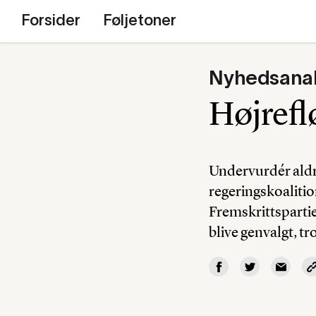
Forsider
Føljetoner
Nyhedsana
Højrefl
Undervurdér aldr
regeringskoalitio
Fremskrittspartiet
blive genvalgt, t