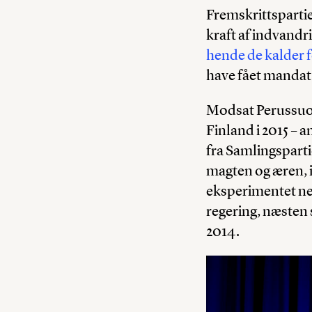
Fremskrittspartiet
kraft af indvandr
hende de kalder 
have fået mandat 
Modsat Perussuoma
Finland i 2015 – a
fra Samlingspartie
magten og æren, i
eksperimentet nem
regering, næsten
2014.