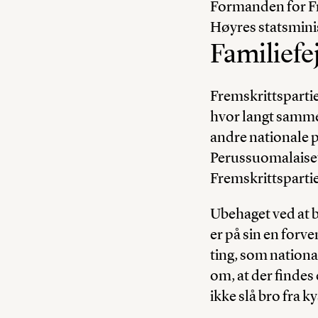
Formanden for Fr
Høyres statsminis
Familiefe
Fremskrittspartie
hvor langt sammen
andre nationale 
Perussuomalaiset 
Fremskrittspartie
Ubehaget ved at b
er på sin en forve
ting, som national
om, at der findes 
ikke slå bro fra kys