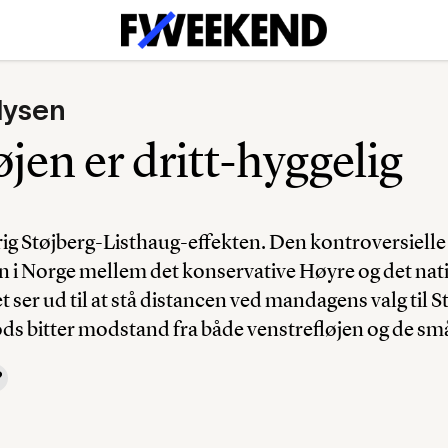
lysen
øjen er dritt-hyggelig
ig Støjberg-Listhaug-effekten. Den kontroversielle
n i Norge mellem det konservative Høyre og det nat
 ser ud til at stå distancen ved mandagens valg til S
rods bitter modstand fra både venstrefløjen og de sm