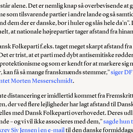
står alene. Det er nemlig knap så overbevisende at gå
e som tilsvarende partier i andre lande og så samtid
d dem der er danske, bor i huler og slås hele da’n”. 
elt, at nationale højrepartier tager afstand fra hina
sk Folkeparti f.eks. taget meget skarpt afstand fra 
Det er trist, at et parti med dybt antisemitiske rødd
i protektionisme og som er kendt for at markere sig 
r, kan få så mange franskmænds stemmer,”
siger DF
ntet Morten Messerschmidt
.
e distancering er imidlertid kommet fra Fremskritt
, der ved flere lejligheder har lagt afstand til Dans
lfælles med Dansk Folkeparti overhovedet. Deres ud
ende – og vi vil ikke associeres med dem,”
sagde hun ti
krev Siv Jensen i en e-mail
til den danske formiddags