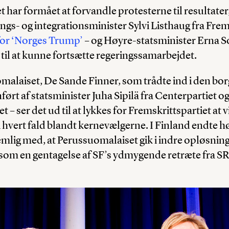
 har formået at forvandle protesterne til resultater,
ings- og integrationsminister Sylvi Listhaug fra Frem
for ‘Norges Trump’
– og Høyre-statsminister Erna S
til at kunne fortsætte regeringssamarbejdet.
laiset, De Sande Finner, som trådte ind i den borge
nført af statsminister Juha Sipilä fra Centerpartiet 
t – ser det ud til at lykkes for Fremskrittspartiet at
 hvert fald blandt kernevælgerne. I Finland endte h
lig med, at Perussuomalaiset gik i indre opløsning
 som en gentagelse af SF’s ydmygende retræte fra SR