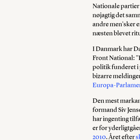
Nationale partier 
nøjagtig det samm
andre men’sker en
næsten blevet ritu
I Danmark har Dan
Front National: ”
politik funderet 
bizarre meldinge
Europa-Parlame
Den mest markant
formand Siv Jensen
har ingenting ti
er for yderligtgå
2010
. Året efter
s