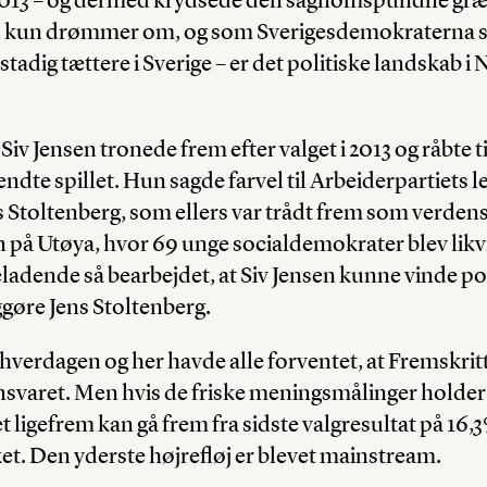
 kun drømmer om, og som Sverigesdemokraterna st
tadig tættere i Sverige – er det politiske landskab i
v Jensen tronede frem efter valget i 2013 og råbte til
vendte spillet. Hun sagde farvel til Arbeiderpartiets l
s Stoltenberg, som ellers var trådt frem som verdens
på Utøya, hvor 69 unge socialdemokrater blev likvi
eladende så bearbejdet, at Siv Jensen kunne vinde po
ggøre Jens Stoltenberg.
verdagen og her havde alle forventet, at Fremskritts
svaret. Men hvis de friske meningsmålinger holder 
 ligefrem kan gå frem fra sidste valgresultat på 16,3%
t. Den yderste højrefløj er blevet mainstream.