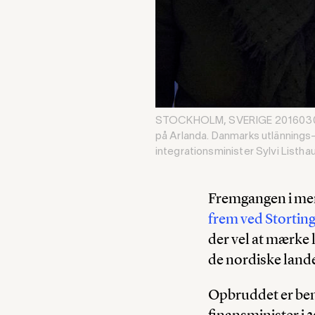
STOCKHOLM, SVERIGE 20160302. Ju
på Arlanda. Danmarks utlännings-
integrationsminister Sylvi Listh
Fremgangen i men
frem ved Stortin
der vel at mærke 
de nordiske land
Opbruddet er bem
finansminister i