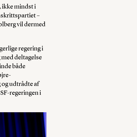
 ikke mindst i
skrittspartiet –
olberg vil dermed
rlige regering i
og med deltagelse
 vinde både
øjre-
 og udtrådte af
SF-regeringen i