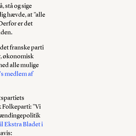
, stå og sige
ig hævde, at ”alle
Derfor er det
nden.
det franske parti
er, økonomisk
med alle mulige
’s medlem af
spartiets
k Folkeparti: ”Vi
lændingepolitik
l Ekstra Bladet i
avis: