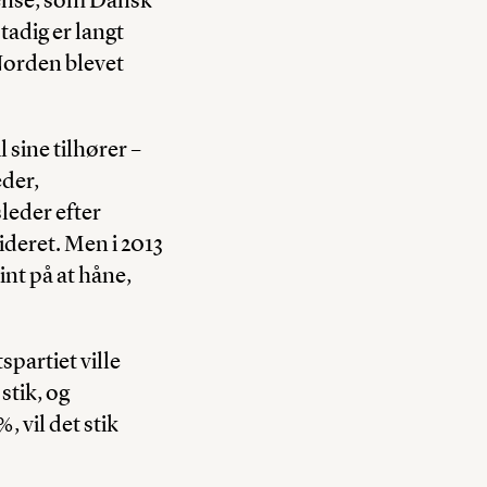
adig er langt
 Norden blevet
 sine tilhører –
eder,
leder efter
deret. Men i 2013
int på at håne,
partiet ville
stik, og
, vil det stik