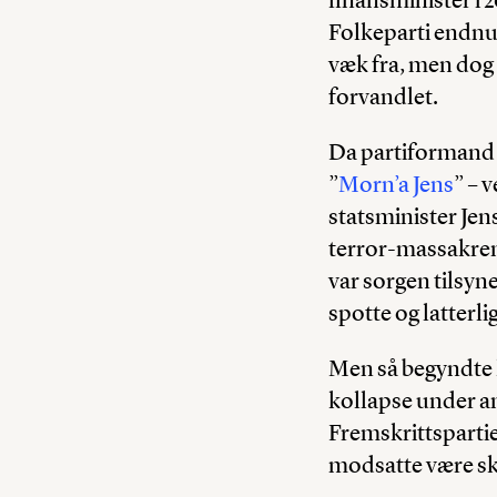
Folkeparti endnu
væk fra, men dog s
forvandlet.
Da partiformand Si
”
Morn’a Jens
” – 
statsminister Jen
terror-massakren 
var sorgen tilsyn
spotte og latterli
Men så begyndte h
kollapse under an
Fremskrittspartiet
modsatte være ske