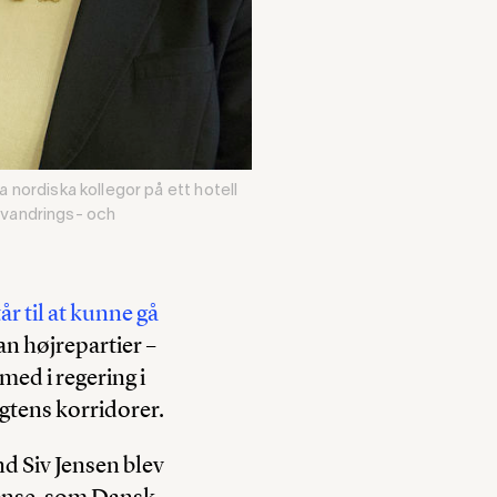
ordiska kollegor på ett hotell
nvandrings- och
tår til at kunne gå
kan højrepartier –
med i regering i
gtens korridorer.
d Siv Jensen blev
ænse, som Dansk