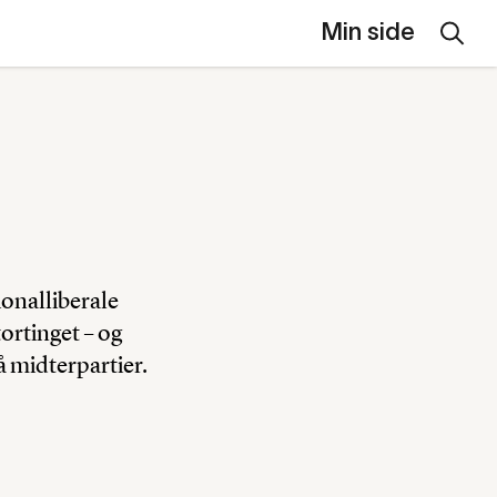
Min side
ionalliberale
tortinget – og
å midterpartier.