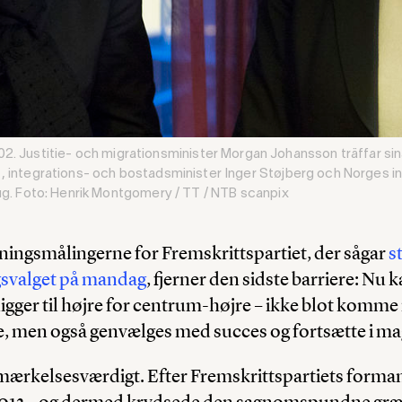
stitie- och migrationsminister Morgan Johansson träffar sina n
, integrations- och bostadsminister Inger Støjberg och Norges i
aug. Foto: Henrik Montgomery / TT / NTB scanpix
ingsmålingerne for Fremskrittspartiet, der sågar
s
gsvalget på mandag
, fjerner den sidste barriere: Nu 
ligger til højre for centrum-højre – ikke blot komme 
e, men også genvælges med succes og fortsætte i ma
ærkelsesværdigt. Efter Fremskrittspartiets forman
 2013 – og dermed krydsede den sagnomspundne gr