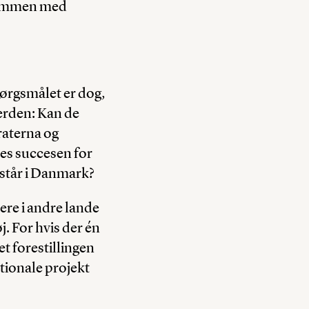
 sammen med
pørgsmålet er dog,
erden: Kan de
raterna og
des succesen for
e står i Danmark?
ere i andre lande
j. For hvis der én
et forestillingen
ationale projekt