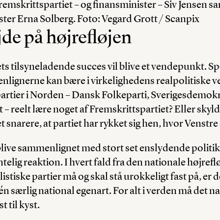
emskrittspartiet – og finansminister – Siv Jensen
ter Erna Solberg. Foto: Vegard Grott / Scanpix
jde på højrefløjen
ts tilsyneladende succes vil blive et vendepunkt. S
lignerne kan bære i virkelighedens realpolitiske v
partier i Norden – Dansk Folkeparti, Sverigesdemok
– reelt lære noget af Fremskrittspartiet? Eller skyl
t snarere, at partiet har rykket sig hen, hvor Venstr
live sammenlignet med stort set enslydende politik
ntelig reaktion. I hvert fald fra den nationale højreflø
istiske partier må og skal stå urokkeligt fast på, er d
én særlig national egenart. For alt i verden må det n
t til kyst.