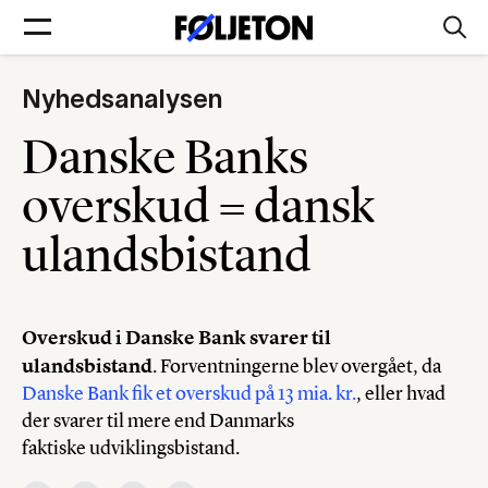
Nyhedsanalysen
Forsider
Danske Banks
Føljetoner
overskud = dansk
ulandsbistand
Søg
Overskud i Danske Bank svarer til
ulandsbistand
. Forventningerne blev overgået, da
Min side
Danske Bank fik et overskud på 13 mia. kr.
, eller hvad
der svarer til mere end Danmarks
Log ind
faktiske udviklingsbistand.