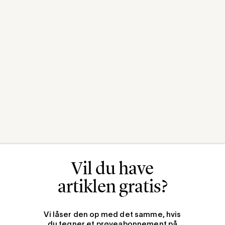
Vil du have
artiklen gratis?
Vi låser den op med det samme, hvis
du tegner et prøveabonnement på