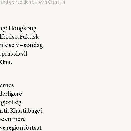
d extradition bill with China, in
ing i Hongkong,
lfredse. Faktisk
rne selv – søndag
praksis vil
Kina.
gernes
yderligere
gjort sig
il Kina tilbage i
ve en mere
ve region fortsat