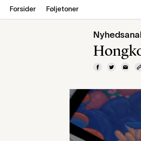
Forsider
Føljetoner
Nyhedsana
Hongko