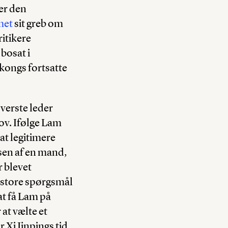
er den
met
sit greb om
ritikere
bosat i
kongs fortsatte
verste leder
ov. Ifølge Lam
at legitimere
lsen af en mand,
r blevet
 store spørgsmål
 at få Lam på
at vælte et
 Xi Jinpings tid.