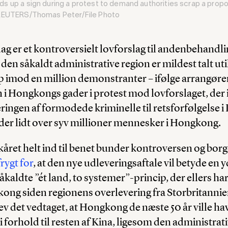
 up a sign during a protest to demand authorities scrap a propose
 REUTERS/Thomas Peter/File Photo
g er et kontroversielt lovforslag til andenbehandl
den såkaldt administrative region er mildest talt uti
 op imod en million demonstranter – ifølge arrangøre
 Hongkongs gader i protest mod lovforslaget, der i 
ingen af formodede kriminelle til retsforfølgelse i 
er lidt over syv millioner mennesker i Hongkong.
året helt ind til benet bunder kontroversen og bor
frygt for
, at den nye udleveringsaftale vil betyde en 
åkaldte ”ét land, to systemer”-princip, der ellers har 
ng siden regionens overlevering fra Storbritannien t
v det vedtaget, at Hongkong de næste 50 år ville ha
 forhold til resten af Kina, ligesom den administrati