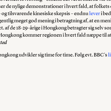
er de nylige demonstrationer i hvert fald, at folket
– og tilsvarende kinesiske skepsis – endnu
lever
i be
egentlig meget god mening i betragtning af, at en men
pct. af de 18-29-årige i Hongkong betragter sig selv s
i Hongkong kommer regionen i hvert fald næppe til at
sted
ongkong udvikler sig time for time. Følg evt. BBC’s
l