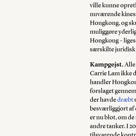
ville kunne opret
nuværende kinesi
Hongkong, og skul
muliggøre yderlig
Hongkong – liges
særskilte juridisk
Kampgejst.
Alle
Carrie Lam ikke d
handler Hongkong 
forslaget gennem 
der havde
dræbt
s
besværliggjort a
er nu blot, om de 
andre tanker. I 2
tilsvarende kontr