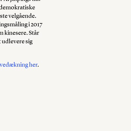
s demokratiske
dste velgående.
ingsmåling i 2017
om kinesere. Står
 udlevere sig
ivedækning her
.