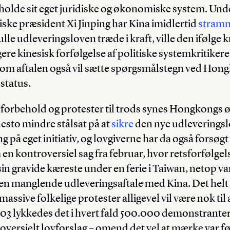
holde sit eget juridiske og økonomiske system. Und
ske præsident Xi Jinping har Kina imidlertid
stram
le udleveringsloven træde i kraft, ville den ifølge k
ere kinesisk forfølgelse af politiske systemkritikere 
om aftalen også vil sætte spørgsmålstegn ved Hong
 status.
 forbehold og protester til trods synes Hongkongs ø
esto mindre stålsat på at
sikre
den nye udleveringsl
på eget initiativ, og lovgiverne har da også forsøgt 
en kontroversiel sag fra februar, hvor retsforfølge
in gravide kæreste under en ferie i Taiwan, netop va
f en manglende udleveringsaftale med Kina. Det helt
massive folkelige protester alligevel vil være nok til
003 lykkedes det i hvert fald 500.000 demonstranter 
oversielt lovforslag – omend det vel at mærke var før