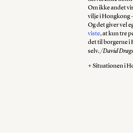
Om ikke andet vis
vilje i Hongkong 
Og det giver vel 
viste
, at kun tre 
det til borgerne 
/David Drag
selv.
+
Situationen i H