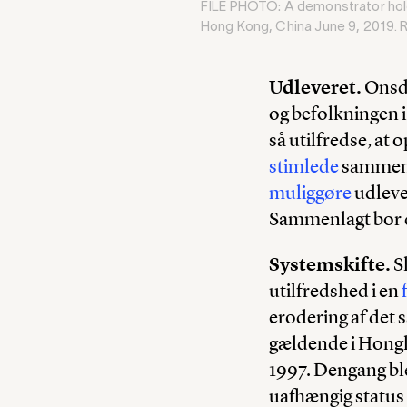
FILE PHOTO: A demonstrator holds
Hong Kong, China June 9, 2019.
Udleveret.
Onsda
og befolkningen i 
så utilfredse, at
stimlede
sammen i
muliggøre
udlever
Sammenlagt bor d
Systemskifte.
Sk
utilfredshed i en
erodering af det s
gældende i Hongko
1997. Dengang ble
uafhængig status i