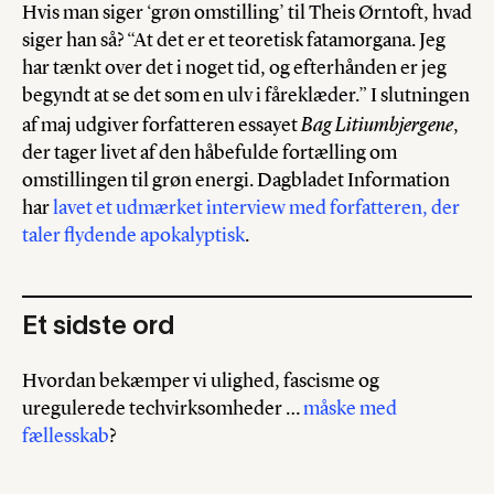
Hvis man siger ‘grøn omstilling’ til Theis Ørntoft, hvad
siger han så? “At det er et teoretisk fatamorgana. Jeg
har tænkt over det i noget tid, og efterhånden er jeg
begyndt at se det som en ulv i fåreklæder.” I slutningen
Bag Litiumbjergene
af maj udgiver forfatteren essayet
,
der tager livet af den håbefulde fortælling om
omstillingen til grøn energi. Dagbladet Information
har
lavet et udmærket interview med forfatteren, der
taler flydende apokalyptisk
.
Et sidste ord
Hvordan bekæmper vi ulighed, fascisme og
uregulerede techvirksomheder …
måske med
fællesskab
?