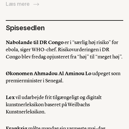
Læs mere
Spisesedlen
Nabolande til DR Congo
er i “særlig høj risiko” for
ebola, siger WHO-chef. Risikovurderingen i DR
Congo blev fredag opjusteret fra “høj” til “meget høj”.
Økonomen Ahmadou Al Aminou Lo
udpeget som
premierminister i Senegal.
Lex
vil udarbejde frit tilgængeligt og digitalt
kunstnerleksikon baseret på Weilbachs
Kunstnerleksikon.
Frankrig
målte mandag sin varmeste maj-dag