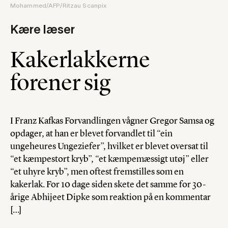
Mohammed/AFP/Ritzau Scanpix
Kære læser
Kakerlakkerne
forener sig
I Franz Kafkas Forvandlingen vågner Gregor Samsa og
opdager, at han er blevet forvandlet til “ein
ungeheures Ungeziefer”, hvilket er blevet oversat til
“et kæmpestort kryb”, “et kæmpemæssigt utøj” eller
“et uhyre kryb”, men oftest fremstilles som en
kakerlak. For 10 dage siden skete det samme for 30-
årige Abhijeet Dipke som reaktion på en kommentar
[…]