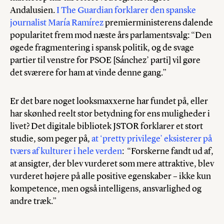
Andalusien.
I The Guardian forklarer den spanske
journalist María Ramírez
premierministerens dalende
popularitet frem mod næste års parlamentsvalg: “Den
øgede fragmentering i spansk politik, og de svage
partier til venstre for PSOE [Sánchez’ parti] vil gøre
det sværere for ham at vinde denne gang.”
Er det bare noget looksmaxxerne har fundet på, eller
har skønhed reelt stor betydning for ens muligheder i
livet? Det digitale bibliotek JSTOR forklarer et stort
studie, som peger på,
at ‘pretty privilege’ eksisterer på
tværs af kulturer i hele verden
: “Forskerne fandt ud af,
at ansigter, der blev vurderet som mere attraktive, blev
vurderet højere på alle positive egenskaber – ikke kun
kompetence, men også intelligens, ansvarlighed og
andre træk.”