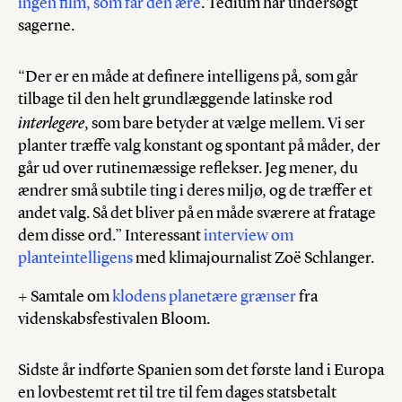
ingen film, som får den ære
. Tedium har undersøgt
sagerne.
“Der er en måde at definere intelligens på, som går
tilbage til den helt grundlæggende latinske rod
interlegere
, som bare betyder at vælge mellem. Vi ser
planter træffe valg konstant og spontant på måder, der
går ud over rutinemæssige reflekser. Jeg mener, du
ændrer små subtile ting i deres miljø, og de træffer et
andet valg. Så det bliver på en måde sværere at fratage
dem disse ord.” Interessant
interview om
planteintelligens
med klimajournalist Zoë Schlanger.
+ Samtale om
klodens planetære grænser
fra
videnskabsfestivalen Bloom.
Sidste år indførte Spanien som det første land i Europa
en lovbestemt ret til tre til fem dages statsbetalt