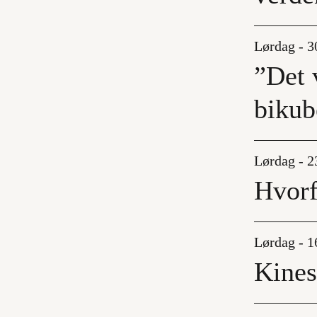
Lørdag - 30
”Det v
bikub
Lørdag - 23
Hvorf
Lørdag - 16
Kine