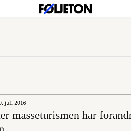
. juli 2016
der masseturismen har forand
n