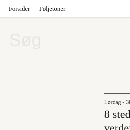
Forsider
Føljetoner
Lørdag - 30
8 ste
verde