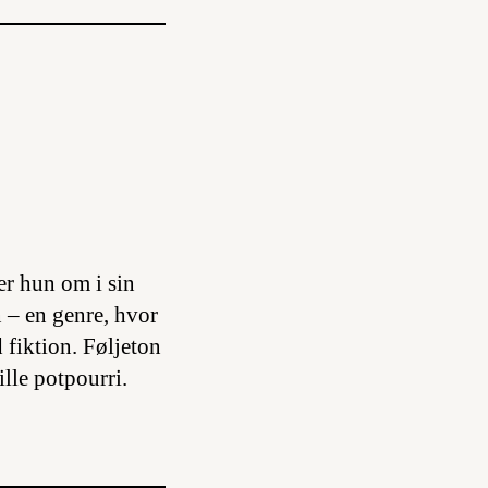
er hun om i sin
n – en genre, hvor
 fiktion. Føljeton
ille potpourri.