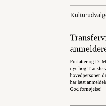
Kulturudvalg
Transferv
anmelder
Forfatter og DJ Ma
nye bog
Transfer
hovedpersonen del
har læst anmeldels
God fornøjelse!