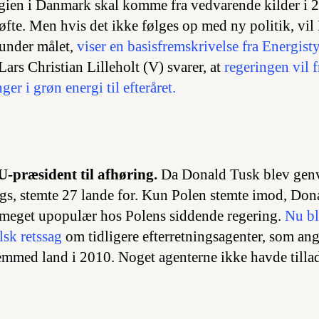
gien i Danmark skal komme fra vedvarende kilder i 
løfte. Men hvis det ikke følges op med ny politik, v
 under målet,
viser en basisfremskrivelse fra Energisty
ars Christian Lilleholt (V) svarer, at
regeringen vil 
ger i grøn energi til efteråret.
-præsident til afhøring.
Da Donald Tusk blev gen
ags, stemte 27 lande for. Kun Polen stemte imod, Don
 meget upopulær hos Polens siddende regering.
Nu bl
lsk retssag
om tidligere efterretningsagenter, som an
emmed land i 2010. Noget agenterne ikke havde tillade