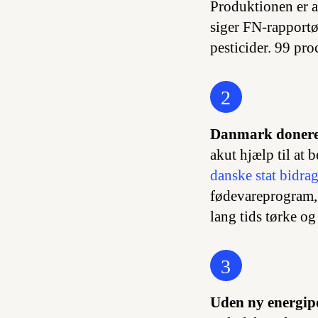
Produktionen er a
siger FN-rapportø
pesticider. 99 pro
2
Danmark donerer 
akut hjælp til at
danske stat bidra
fødevareprogram,
lang tids tørke o
3
Uden ny energipo