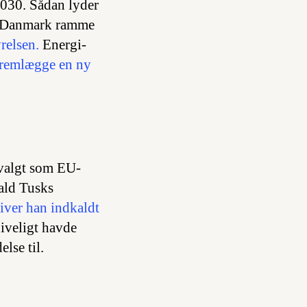
2030. Sådan lyder
il Danmark ramme
relsen.
Energi-
fremlægge en ny
valgt som EU-
ald Tusks
iver han indkaldt
giveligt havde
lse til.