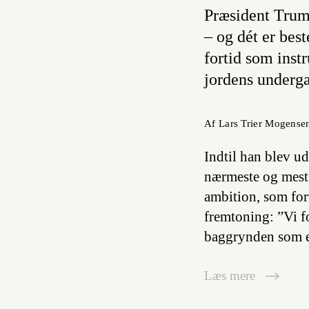
Præsident Trump
– og dét er bes
fortid som inst
jordens underga
Af Lars Trier Mogense
Indtil han blev u
nærmeste og mest
ambition, som for
fremtoning: ”Vi f
baggrynden som e
Læs mere