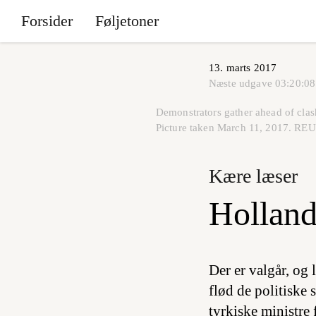
Forsider
Føljetoner
13. marts 2017
Næste udgave
03:20:08
Demonstrators gather ahead of clash
Picture taken March 11, 2017. RE
Kære læser
Holland
Der er valgår, og 
flød de politiske 
tyrkiske ministre 