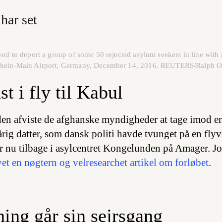
har set
eved to deport a group of some 50 rejected asylum seekers in line wi
 Rhein-Main Airport, Germany, December 14, 2016. REUTERS/Ralph O
t i fly til Kabul
iden afviste de afghanske myndigheder at tage imod e
rig datter, som dansk politi havde tvunget på en flyve
r nu tilbage i asylcentret Kongelunden på Amager. Jo
vet en nøgtern og velresearchet artikel om forløbet
.
ing går sin sejrsgang