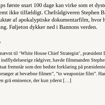
s første snart 100 dage kan virke som et dyst
temt ikke tilfældigt. Chefrådgiveren Stephen 
ruktør af apokalyptiske dokumentarfilm, hvor 
ng. Føljeton dykker ned i Bannons verden.
n
dnævnt til ‘White House Chief Strategist’, præsiden
 indflydelsesrige rådgiver, havde filmmanden Steph
tsat fremstår som den bedste forklaring på præsident
orsøger at bevæbne filmen”, ”to weaponize film”. Ha
n grå eminence, der kun yderst […]