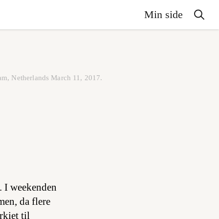
Min side
rdam, Netherlands March 11, 2017.
d. I weekenden
men, da flere
kiet til