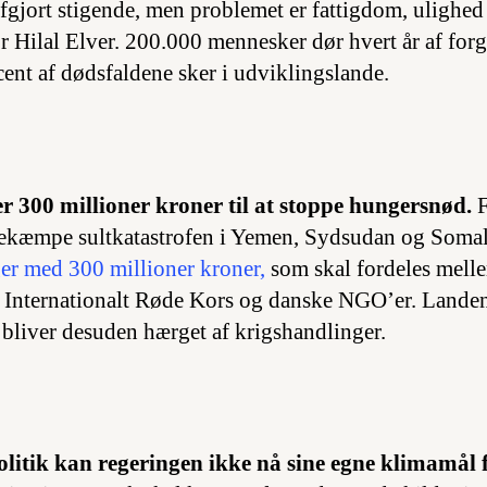
fgjort stigende, men problemet er fattigdom, ulighed 
r Hilal Elver. 200.000 mennesker dør hvert år af forg
cent af dødsfaldene sker i udviklingslande.
300 millioner kroner til at stoppe hungersnød.
F
 bekæmpe sultkatastrofen i Yemen, Sydsudan og Soma
ger med 300 millioner kroner,
som skal fordeles mell
 Internationalt Røde Kors og danske NGO’er. Landen
g bliver desuden hærget af krigshandlinger.
litik kan regeringen ikke nå sine egne klimamål 