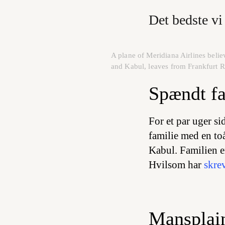
Det bedste vi 
A plane of Meridiana Airlines beli
and Kabul, leaves from Frankfurt
Spændt fas
For et par uger s
familie med en toå
Kabul. Familien e
Hvilsom har
skre
Mansplain