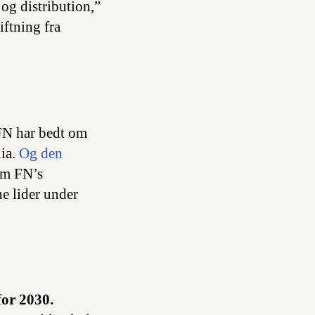
og distribution,”
iftning fra
N har bedt om
lia.
Og den
em FN’s
e lider under
for 2030.