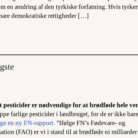
m en ændring af den tyrkiske forfatning. Hvis tyrke
bare demokratiske rettigheder […]
gste
t pesticider er nødvendige for at brødføde hele ve
ppe farlige pesticider i landbruget, for de er ikke ba
lge en ny FN-rapport.
”Ifølge FN’s Fødevare- og
tion (FAO) er vi i stand til at brødføde ni milliarde