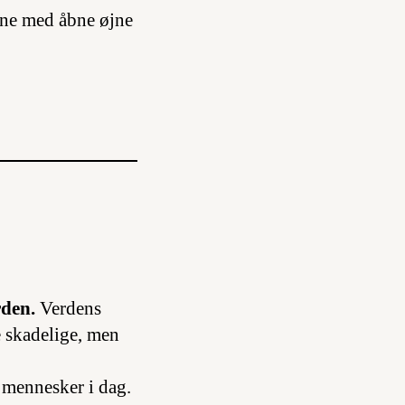
rne med åbne øjne
rden.
Verdens
re skadelige, men
r mennesker i dag.