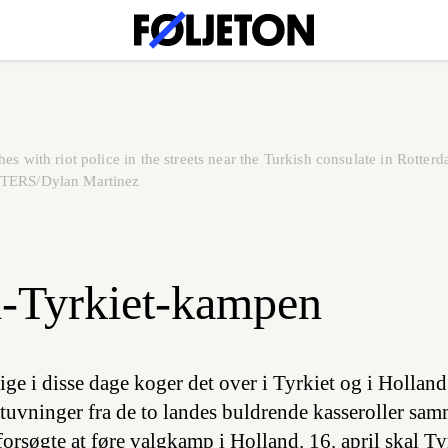
es with riot police in the streets near the Turkish consulate in Rotte
UTERS/Dylan Martinez
-Tyrkiet-kampen
lige i disse dage koger det over i Tyrkiet og i Hollan
stuvninger fra de to landes buldrende kasseroller sam
forsøgte at føre valgkamp i Holland. 16. april skal Tyr