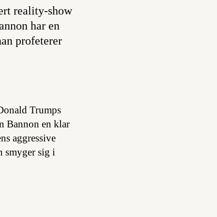
ert reality-show
Bannon har en
han profeterer
t Donald Trumps
en Bannon en klar
ens aggressive
n smyger sig i