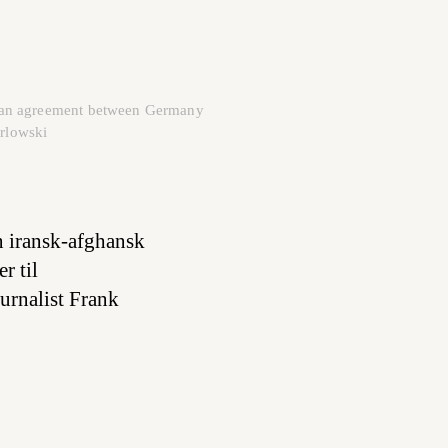
th an agreement between Germany
rlowski
n iransk-afghansk
r til
urnalist Frank