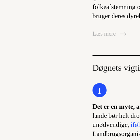
folkeafstemning o
bruger deres dyre
Læs mere
Døgnets vigti
1
Det er en myte, a
lande bør helt dro
unødvendige,
ifø
Landbrugsorganisa