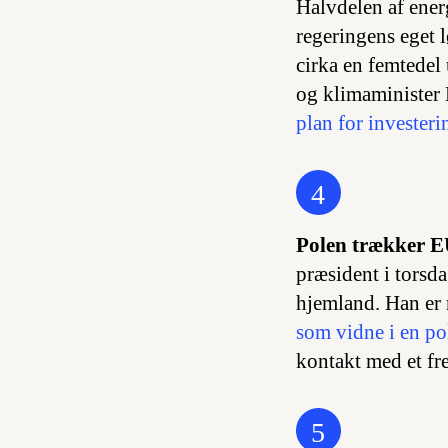
Halvdelen af ener
regeringens eget 
cirka en femtedel
og klimaminister L
plan for investerin
4
Polen trækker EU
præsident i torsd
hjemland. Han er
som vidne i en po
kontakt med et fr
5