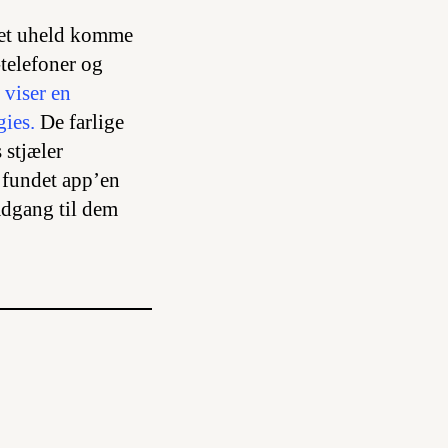
 et uheld komme
telefoner og
 viser en
ies.
De farlige
 stjæler
 fundet app’en
adgang til dem