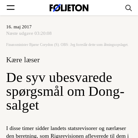
16. maj 2017
Forsider
Næste udgave
03:20:08
Finansminister Bjarne Corydon (S). OBS: Jeg foreslår dette som åbningsopslaget.
Føljetoner
Kære læser
De syv ubesvarede
Søg
spørgsmål om Dong-
salget
Min side
Log ind
I disse timer sidder landets statsrevisorer og nærlæser
den beretning, som Rigsrevisionen afleverede til dem i