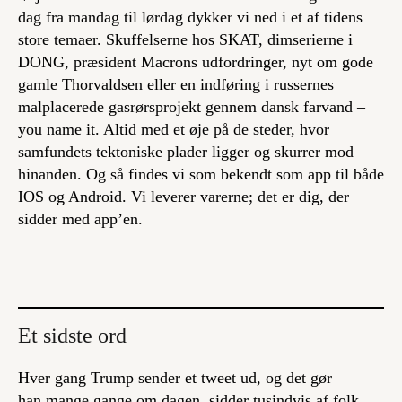
dag fra mandag til lørdag dykker vi ned i et af tidens
store temaer. Skuffelserne hos SKAT, dimserierne i
DONG, præsident Macrons udfordringer, nyt om gode
gamle Thorvaldsen eller en indføring i russernes
malplacerede gasrørsprojekt gennem dansk farvand –
you name it
. Altid med et øje på de steder, hvor
samfundets tektoniske plader ligger og skurrer mod
hinanden. Og så findes vi som bekendt som app til både
IOS og Android. Vi leverer varerne; det er dig, der
sidder med app’en.
Et sidste ord
Hver gang Trump sender et tweet ud, og det gør
han mange gange om dagen, sidder tusindvis af folk