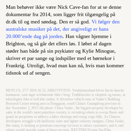
Man behøver ikke være Nick Cave-fan for at se denne
dokumentar fra 2014, som ligger frit tilgængelig på
dr.dk til og med søndag. Den er
så
god.
Vi følger den
australske musiker på det, der angiveligt er hans
20.000’ende dag på jorden
. Han vågner hjemme i
Brighton, og så går det ellers løs. I løbet af dagen
støder han både på sin psykiater og Kylie Minogue,
skriver et par sange og indspiller med et børnekor i
Frankrig. Utroligt, hvad man kan nå, hvis man kommer
tidsnok ud af sengen.
RB PLUS, 27/7 2016 16.52, ARKIVFOTOS: Vesthimmerland bliver første danske
kommune, som tager selvkørende biler i brug. Trafikforsker er skeptisk og mener, at
teknologien ikke er helt klar endnu. A driverless vehicle runs at Vanke's Building
Research Centre testing area in Dongguan, south China's Guangdong province in
this November 2, 2015 file photo. China Vanke , the biggest property developer by
sales in the world's most populous country, is recruiting robots to sweep floors and
guard its properties to address a labor shortage and rising wage bills. As Chinese
developers struggle with lackluster sales and tighter industry margins, China Vanke,
like many, is looking to premium concierge services to attract customers, and it said
robots would provide some of those services. REUTERS/Tyrone Siu/Files