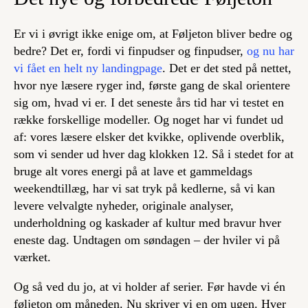
Er vi i øvrigt ikke enige om, at Føljeton bliver bedre og
bedre? Det er, fordi vi finpudser og finpudser,
og nu har
vi fået en helt ny landingpage
. Det er det sted på nettet,
hvor nye læsere ryger ind, første gang de skal orientere
sig om, hvad vi er. I det seneste års tid har vi testet en
række forskellige modeller. Og noget har vi fundet ud
af: vores læsere elsker det kvikke, oplivende overblik,
som vi sender ud hver dag klokken 12. Så i stedet for at
bruge alt vores energi på at lave et gammeldags
weekendtillæg, har vi sat tryk på kedlerne, så vi kan
levere velvalgte nyheder, originale analyser,
underholdning og kaskader af kultur med bravur
hver
eneste dag
. Undtagen om søndagen – der hviler vi på
værket.
Og så ved du jo, at vi holder af serier. Før havde vi én
føljeton om måneden. Nu skriver vi en om ugen. Hver