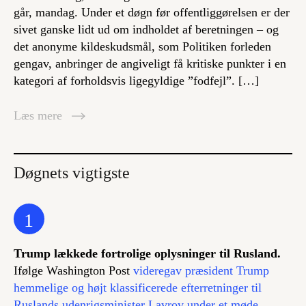
går, mandag. Under et døgn før offentliggørelsen er der
sivet ganske lidt ud om indholdet af beretningen – og
det anonyme kildeskudsmål, som Politiken forleden
gengav, anbringer de angiveligt få kritiske punkter i en
kategori af forholdsvis ligegyldige ”fodfejl”. […]
Læs mere
Døgnets vigtigste
1
Trump lækkede fortrolige oplysninger til Rusland.
Ifølge Washington Post
videregav præsident Trump
hemmelige og højt klassificerede efterretninger til
Ruslands udenrigsminister Lavrov under et møde
.