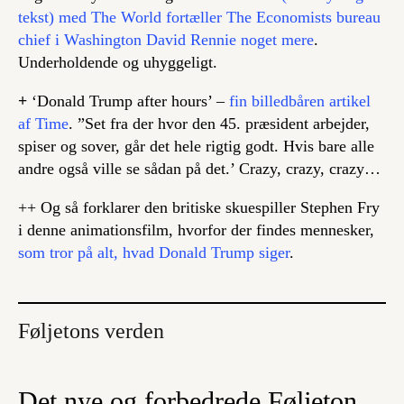
tekst) med The World fortæller The Economists
bureau
chief
i Washington David Rennie noget mere
.
Underholdende og uhyggeligt.
+
‘Donald Trump after hours’ –
fin billedbåren artikel
af Time
. ”Set fra der hvor den 45. præsident arbejder,
spiser og sover, går det hele rigtig godt. Hvis bare alle
andre også ville se sådan på det.’ Crazy, crazy, crazy…
++ Og så forklarer den britiske skuespiller Stephen Fry
i denne animationsfilm, hvorfor der findes mennesker,
som tror på alt, hvad Donald Trump siger
.
Føljetons verden
Det nye og forbedrede Føljeton