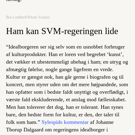
Bax Lindhardt/Ritzau Scanpix
Ham kan SVM-regeringen lide
“Idealborgeren ser sig selv som en usnobbet forbruger
af kulturprodukter. Han er loren ved begrebet ‘kunst’,
det vækker et ubestemmeligt ubehag i ham; en utryg og
afmægtig følelse, nogle gange ligefrem en vrede.
Kultur er gængst nok, han går gerne i biografen og til
koncert, men styrer uden om det mere højpandede, som
han opfatter som i bedste faldt unyttigt og overflødigt, i
værste fald ekskluderende, et anslag mod fællesskabet.
Men han tolererer det dog, han er tolerant. Han synes
bare, den bedste form for kultur, er den, der taler til
folk som ham.”
Sylespids kommentar
af Johanne
Thorup Dalgaard om regeringens idealborger i