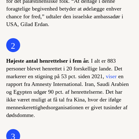
for det palæstinensiske folk. “At deltage i denne
foragtelige begivenhed betyder at ødelægge enhver
chance for fred,” udtaler den israelske ambassadør i
USA, Gilad Erdan.
2
Højeste antal henrettelser i fem år.
I alt er 883
personer blevet henrettet i 20 forskellige lande. Det
markerer en stigning på 53 pct. siden 2021,
viser
en
rapport fra Amnesty International. Iran, Saudi Arabien
og Egypten udgør 90 pct. af henrettelserne. Det har
ikke været muligt at få tal fra Kina, hvor der ifølge
menneskerettighedsorganisationen er givet tusinder af
dødsdomme.
3