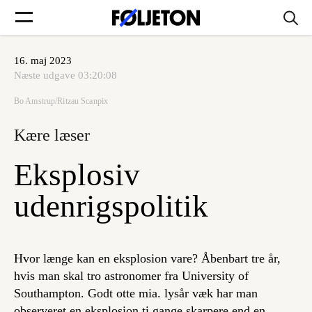
16. maj 2023
Forsider
Næste udgave
03:20:08
Bo Amstrup/Ritzau Scanpix
Føljetoner
Kære læser
Eksplosiv
Søg
udenrigspolitik
Min side
Hvor længe kan en eksplosion vare? Åbenbart tre år,
hvis man skal tro astronomer fra University of
Log ind
Southampton. Godt otte mia. lysår væk har man
observeret en eksplosion ti gange skarpere end en