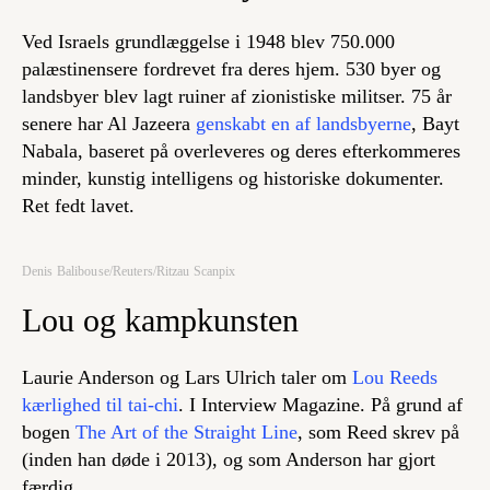
Ved Israels grundlæggelse i 1948 blev 750.000
palæstinensere fordrevet fra deres hjem. 530 byer og
landsbyer blev lagt ruiner af zionistiske militser. 75 år
senere har Al Jazeera
genskabt en af landsbyerne
, Bayt
Nabala, baseret på overleveres og deres efterkommeres
minder, kunstig intelligens og historiske dokumenter.
Ret fedt lavet.
Denis Balibouse/Reuters/Ritzau Scanpix
Lou og kampkunsten
Laurie Anderson og Lars Ulrich taler om
Lou Reeds
kærlighed til tai-chi
. I Interview Magazine. På grund af
bogen
The Art of the Straight Line
, som Reed skrev på
(inden han døde i 2013), og som Anderson har gjort
færdig.