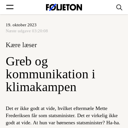
19. oktober 2023
Forsider
Næste udgave
03:20:08
Kære læser
Føljetoner
Greb og
kommunikation i
Søg
klimakampen
Min side
Det er ikke godt at vide, hvilket eftermæle Mette
Log ind
Frederiksen får som statsminister. Det er virkelig ikke
godt at vide. At hun var børnenes statsminister? Ha-ha.