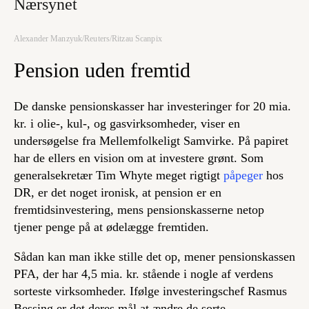
Nærsynet
Alexander Manzyuk/Reuters/Ritzau Scanpix
Pension uden fremtid
De danske pensionskasser har investeringer for 20 mia.
kr. i olie-, kul-, og gasvirksomheder, viser en
undersøgelse fra Mellemfolkeligt Samvirke. På papiret
har de ellers en vision om at investere grønt. Som
generalsekretær Tim Whyte meget rigtigt
påpeger
hos
DR, er det noget ironisk, at pension er en
fremtidsinvestering, mens pensionskasserne netop
tjener penge på at ødelægge fremtiden.
Sådan kan man ikke stille det op, mener pensionskassen
PFA, der har 4,5 mia. kr. stående i nogle af verdens
sorteste virksomheder. Ifølge investeringschef Rasmus
Bessing er det deres mål at ændre de sorte