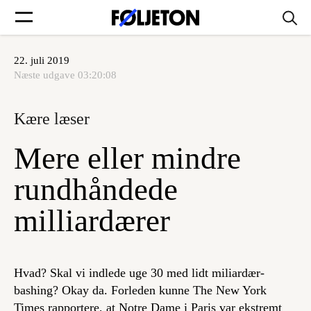
22. juli 2019
Forsider
Næste udgave
03:20:08
Føljetoner
Kære læser
Mere eller mindre
rundhåndede
Søg
milliardærer
Min side
Hvad? Skal vi indlede uge 30 med lidt miliardær-
Log ind
bashing? Okay da. Forleden kunne The New York
Times rapportere, at Notre Dame i Paris var ekstremt