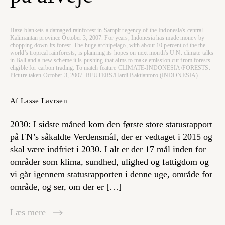
Haze blankets a damaged rainforest in Sampit regency of the Indonesia's central
Kalimantan province October 3, 2007. For years, Indonesia has made money by
chopping down its forest. The huge archipelago, with about 10 percent of the the
world's tropical rainforests, is planning its hopes on next month's U.N. climate talks
in Bali and a new scheme it is pushing that aims to make emission cut from forests
eligible for carbon trading. To match feature CLIMATE-INDONESIA/FORESTS.
Picture taken October 3, 2007. REUTERS/Hardi Baktiantoro (INDONESIA)
Af Lasse Lavrsen
2030: I sidste måned kom den første store statusrapport
på FN’s såkaldte Verdensmål, der er vedtaget i 2015 og
skal være indfriet i 2030. I alt er der 17 mål inden for
områder som klima, sundhed, ulighed og fattigdom og
vi går igennem statusrapporten i denne uge, område for
område, og ser, om der er […]
Læs mere