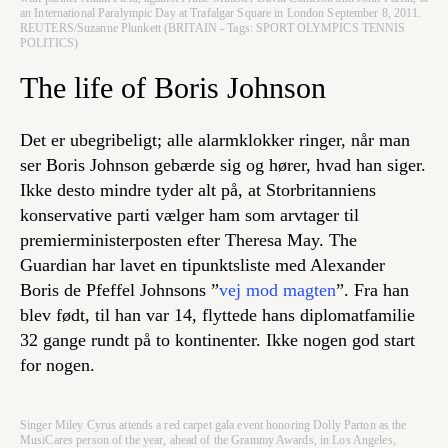
an International Paralympic Day at Trafalgar Square in London September 8, 2011.
REUTERS/Suzanne Plunkett (BRITAIN - Tags: SPORT OLYMPICS TENNIS
POLITICS)
The life of Boris Johnson
Det er ubegribeligt; alle alarmklokker ringer, når man
ser Boris Johnson gebærde sig og hører, hvad han siger.
Ikke desto mindre tyder alt på, at Storbritanniens
konservative parti vælger ham som arvtager til
premierministerposten efter Theresa May. The
Guardian har lavet en tipunktsliste med Alexander
Boris de Pfeffel Johnsons ”
vej mod magten
”. Fra han
blev født, til han var 14, flyttede hans diplomatfamilie
32 gange rundt på to kontinenter. Ikke nogen god start
for nogen.
Singer Miley Cyrus attends a red carpet gala event honoring Dolly Parton as the
MusiCares person of the year, ahead of the Grammy Awards, in Los Angeles,