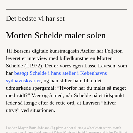
Det bedste vi har set
Morten Schelde maler solen
Til Børsens digitale kunstmagasin Atelier har Føljeton
leveret et interview med billedkunstneren Morten
Schelde (f.1972). Det er vores egen Lasse Lavrsen, som
har
besøgt Schelde i hans atelier i Københavns
sydhavnskvarter
, og han stiller ham bl.a. det
udmærkede spørgsmål: ”Hvorfor har du malet så meget
med rødt?” Vær også med, når Schelde på et tidspunkt
leder så længe efter de rette ord, at Lavrsen ”bliver
utryg” ved situationen.
London Mayor Boris Johnson (L) plays a shot during a wheelchair tennis match
with partner Adam Field, against Prime Minister David Cameron and John Parfitt, at