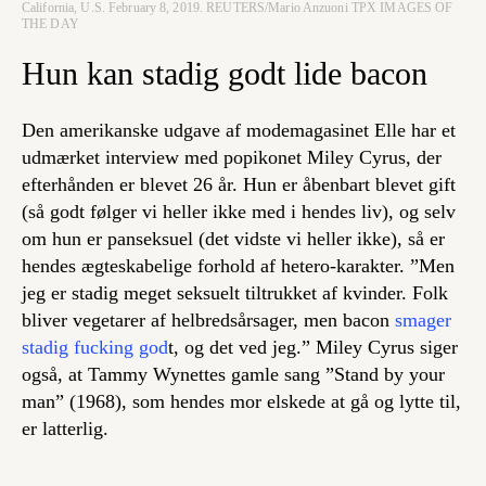
California, U.S. February 8, 2019. REUTERS/Mario Anzuoni TPX IMAGES OF
THE DAY
Hun kan stadig godt lide bacon
Den amerikanske udgave af modemagasinet Elle har et
udmærket interview med popikonet Miley Cyrus, der
efterhånden er blevet 26 år. Hun er åbenbart blevet gift
(så godt følger vi heller ikke med i hendes liv), og selv
om hun er panseksuel (det vidste vi heller ikke), så er
hendes ægteskabelige forhold af hetero-karakter. ”Men
jeg er stadig meget seksuelt tiltrukket af kvinder. Folk
bliver vegetarer af helbredsårsager, men bacon
smager
stadig fucking god
t, og det ved jeg.” Miley Cyrus siger
også, at Tammy Wynettes gamle sang ”Stand by your
man” (1968), som hendes mor elskede at gå og lytte til,
er latterlig.