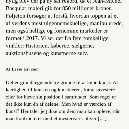
nylig blev der på ny sat rekord, da et Jean-Michel
Basquiat-maleri gik for 850 millioner kroner.
Føljeton forsøger at forstå, hvordan toppen af et
af verdens mest uigennemskuelige, manipulerede,
men også hellige og fornemme markeder er
formet i 2017. Vi ser det fra fem forskellige
vinkler: Historien, køberne, sælgerne,
auktionshusene og kunstnerne selv.
Af Lasse Lavrsen
Det er grundlæggende tre grunde til at købe kunst: Af
kærlighed til kunsten og kunstneren, for at investere
eller for hæve sin position i samfundet. Som regel er
det ikke kun én af delene. Men hvad er værdien af
kunst? Her taler jeg ikke om den, man kan opleve, når
man konfronteret med et mesterværk bliver […]