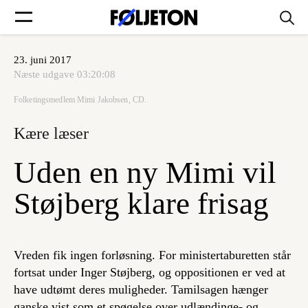
23. juni 2017
Forsider
Næste udgave
03:20:08
Folketingsmedlem Mimi Jakobsen, CD.
Føljetoner
Kære læser
Uden en ny Mimi vil
Søg
Støjberg klare frisag
Min side
Vreden fik ingen forløsning. For ministertaburetten står
fortsat under Inger Støjberg, og oppositionen er ved at
Log ind
have udtømt deres muligheder. Tamilsagen hænger
ganske vist som et spøgelse over udlændinge- og