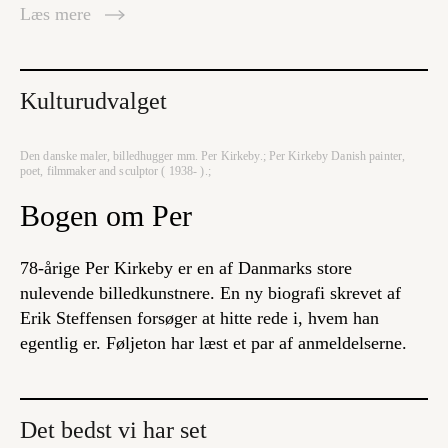
Læs mere
Kulturudvalget
Den danske maler, billedhugger mm. Per Kirkeby.; Per Kirkeby Danish painter,
poet, filmmaker and sculptor ( 1938- ).;
Bogen om Per
78-årige Per Kirkeby er en af Danmarks store
nulevende billedkunstnere. En ny biografi skrevet af
Erik Steffensen forsøger at hitte rede i, hvem han
egentlig er. Føljeton har læst et par af anmeldelserne.
Det bedst vi har set