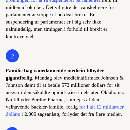
dronningen for at få suspenderet parlamentet
frem til
midten af oktober. Det vil gøre det vanskeligere for
parlamentet at stoppe et no deal-brexit. En
suspendering af parlamentet er i sig selv ikke
ualmindelig, men timingen i forhold til brexit er
kontroversiel.
2
Familie bag vanedannende medicin tilbyder
gigantforlig.
Mandag blev medicinalfirmaet Johnson &
Johnson dømt til at betale 572 millioner dollars for sit
ansvar i den såkaldte opioid-krise i delstaten Oklahoma.
Nu tilbyder Purdue Pharma, som ejes af den
velhavende Sackler-familie, forlig
for i alt 12 milliarder
dollars
i 2.000 sagsanlæg, forlyder det fra flere medier.