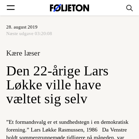
28. august 2019
Forsider
Næste udgave
03:20:08
Føljetoner
Kære læser
Den 22-årige Lars
Løkke ville have
Søg
væltet sig selv
Min side
”Et formandsvalg er et sundhedstegn i en demokratisk
Log ind
forening.” Lars Løkke Rasmussen, 1986 Da Venstre
holdt sommergruppemøde tidligere på måneden, var