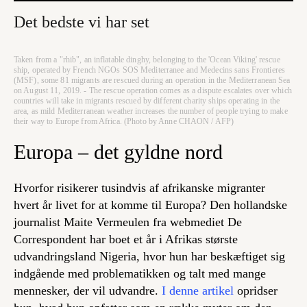
Det bedste vi har set
Taken from a "rhib", an inflatable dinghy, belonging to the 'Ocean Viking' rescue
ship, operated by French NGOs SOS Mediterranee and Medecins sans Frontieres
(MSF), some 81 migrants are rescued during an operation in the Mediterranean Sea
on August 11, 2019. - The rescue operation comes as a dispute escalates over which
countries will take in migrants rescued by different charity ships operating in the
area, as mild Mediterranean weather increases the number of people trying to make
their way to Europe from Africa. (Photo by Anne CHAON / AFP)
Europa – det gyldne nord
Hvorfor risikerer tusindvis af afrikanske migranter
hvert år livet for at komme til Europa? Den hollandske
journalist Maite Vermeulen fra webmediet De
Correspondent har boet et år i Afrikas største
udvandringsland Nigeria, hvor hun har beskæftiget sig
indgående med problematikken og talt med mange
mennesker, der vil udvandre.
I denne artikel
opridser