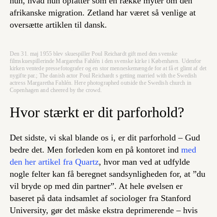
hun, hvad hun opfatter som en række myter om den
afrikanske migration. Zetland har været så venlige at
oversætte artiklen til dansk.
Den 31. maj 1955 blev skuespiller Poul Reichardt gift med den svenske
filmskuespillerinde Margaretha Fahlén i den svenske kirke i København. Udenfor
kirken ventede pressefotografer og en stor menneskemængde for at få et glimt af det
nygifte par.; The danish actor Poul Reichardt s getting married with the Swedish
actress Margaretha Fahlén. Here photographed outside the Swedish church in
Copenhagen and cheered by the crowd.
Hvor stærkt er dit parforhold?
Det sidste, vi skal blande os i, er dit parforhold – Gud
bedre det. Men forleden kom en på kontoret ind
med
den her artikel fra Quartz
, hvor man ved at udfylde
nogle felter kan få beregnet sandsynligheden for, at ”du
vil bryde op med din partner”. At hele øvelsen er
baseret på data indsamlet af sociologer fra Stanford
University, gør det måske ekstra deprimerende – hvis