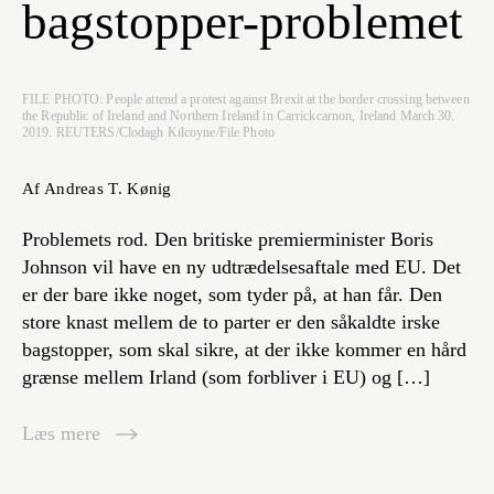
bagstopper-problemet
FILE PHOTO: People attend a protest against Brexit at the border crossing between
the Republic of Ireland and Northern Ireland in Carrickcarnon, Ireland March 30.
2019. REUTERS/Clodagh Kilcoyne/File Photo
Af Andreas T. Kønig
Problemets rod. Den britiske premierminister Boris
Johnson vil have en ny udtrædelsesaftale med EU. Det
er der bare ikke noget, som tyder på, at han får. Den
store knast mellem de to parter er den såkaldte irske
bagstopper, som skal sikre, at der ikke kommer en hård
grænse mellem Irland (som forbliver i EU) og […]
Læs mere