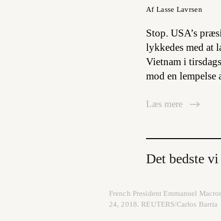
Af Lasse Lavrsen
Stop. USA’s præs
lykkedes med at la
Vietnam i tirsdag
mod en lempelse a
Læs mere
Det bedste vi 
French President Emmanuel Macron 
24, 2018. REUTERS/Carlos Barria