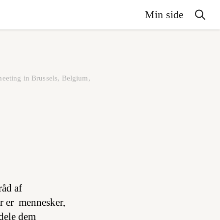
Min side
eting in Brussels, Belgium,
råd af
er er mennesker,
ldele dem