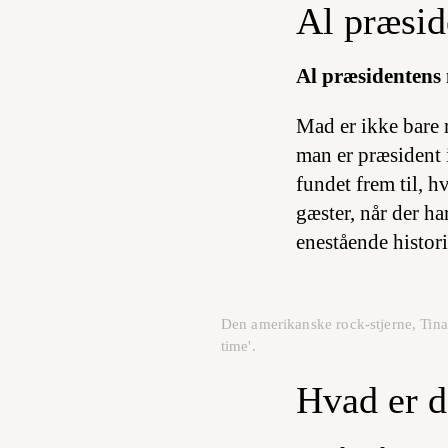
Al præsi
Al præsidentens
Mad er ikke bare 
man er præsident
fundet frem til, h
gæster, når der ha
enestående histor
Den amerikanske rock-stjerne, Tina
time'.
Hvad er d