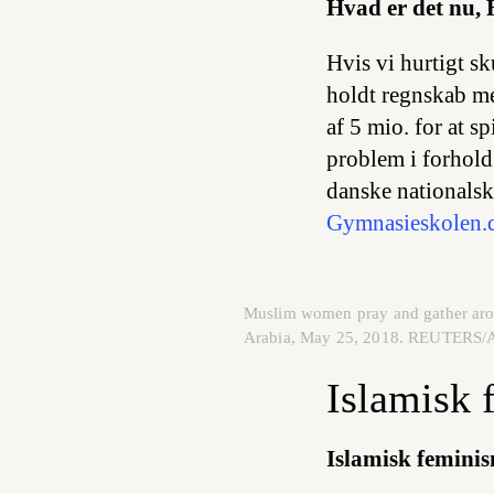
Hvad er det nu, 
Hvis vi hurtigt sk
holdt regnskab me
af 5 mio. for at 
problem i forhold
danske nationalskr
Gymnasieskolen.dk
Muslim women pray and gather arou
Arabia, May 25, 2018. REUTERS/
Islamisk 
Islamisk femini