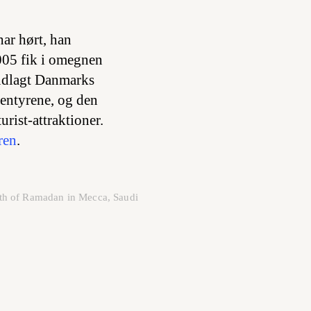
har hørt, han
005 fik i omegnen
i udlagt Danmarks
entyrene, og den
rist-attraktioner.
ren
.
th of Ramadan in Mecca, Saudi