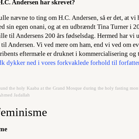
H.C. Andersen har skrevet?
ulle nævne to ting om H.C. Andersen, så er det, at vi 
d sin egen onani, og at en udbrændt Tina Turner i 2
spille til Andersens 200 års fødselsdag. Hermed har v
 til Andersen. Vi ved mere om ham, end vi ved om ev
ibents eftermæle er druknet i kommercialisering og tu
 dykker ned i vores forkvaklede forhold til forfatte
nd the holy Kaaba at the Grand Mosque during the holy fasting mon
Ahmed Jadallah
feminisme
sme