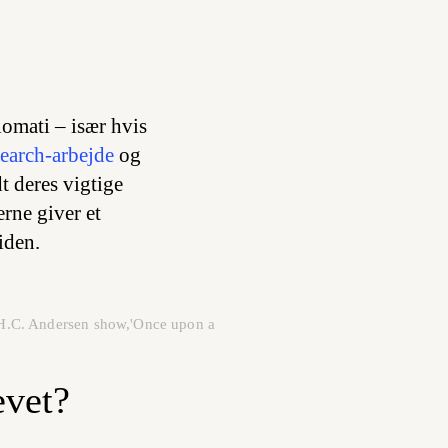
omati – især hvis
search-arbejde
og
t deres vigtige
rne giver et
iden.
e H.C. Andersen show,'Once upon a
evet?