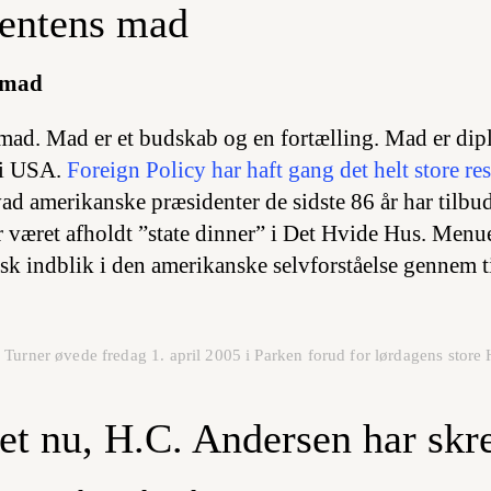
dentens mad
 mad
mad. Mad er et budskab og en fortælling. Mad er dipl
 i USA.
Foreign Policy har haft gang det helt store re
vad amerikanske præsidenter de sidste 86 år har tilbud
r været afholdt ”
state dinner
” i Det Hvide Hus. Menue
isk indblik i den amerikanske selvforståelse gennem t
 Turner øvede fredag 1. april 2005 i Parken forud for lørdagens stor
et nu, H.C. Andersen har skr