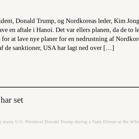
ident, Donald Trump, og Nordkoreas leder, Kim Jong
ve en aftale i Hanoi. Det var ellers planen, da de to 
s for at lave nye planer for en nedrustning af Nordk
f de sanktioner, USA har lagt ned over […]
har set
toasts U.S. President Donald Trump during a State Dinner at the Whi