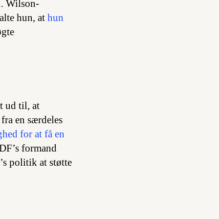
n. Wilson-
alte hun, at
hun
øgte
 ud til, at
fra en særdeles
hed for at få en
. DF’s formand
 politik at støtte