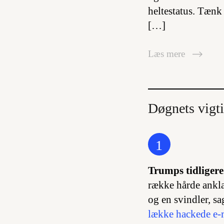
heltestatus. Tænk
[…]
Læs mere
Døgnets vigti
1
Trumps tidligere
række hårde ankla
og en svindler, s
lække hackede e-m