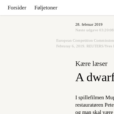
Forsider
Føljetoner
28. februar 2019
Næste udgave
03:20:08
European Competition Commissioner
Februray 6, 2019. REUTERS/Yves
Kære læser
A dwarf
I spillefilmen Mu
restauratøren Pete
og man skal være f