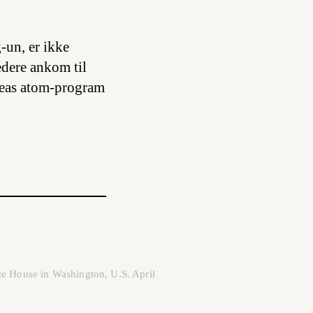
-un, er ikke
ledere ankom til
oreas atom-program
te House in Washington, U.S. April