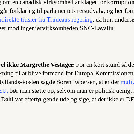
ag om en canadisk virksomhed anklaget for korruptio
år forklaring til parlamentets retsudvalg, og her fort
direkte trusler fra Trudeaus regering
, da hun unders
ger mod ingeniørvirksomheden SNC-Lavalin.
vel ikke Margrethe Vestager.
For en kort stund så det
kning til at blive formand for Europa-Kommissionen 
 Jyllands-Posten sagde Søren Espersen, at er der
mulig
 EU,
bør man støtte op, selvom man er politisk uenig
Dahl var efterfølgende ude og sige, at det ikke er DF’s