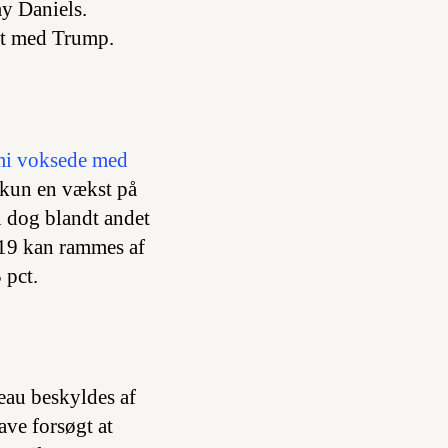
my Daniels.
aft med Trump.
i voksede med
 kun en vækst på
n dog blandt andet
019 kan rammes af
 pct.
eau beskyldes af
ave forsøgt at