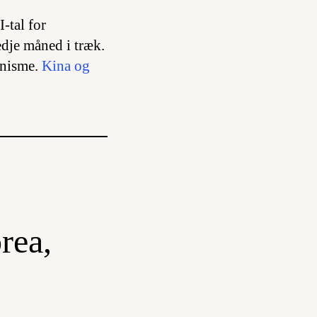
-tal for
edje måned i træk.
onisme.
Kina og
rea,