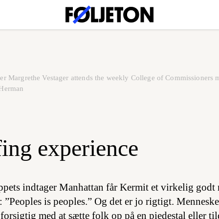
 Margrethe Vestager attends the weekly College of Commissioners me
 Herman
ing experience
ppets indtager Manhattan får Kermit et virkelig godt 
: ”Peoples is peoples.” Og det er jo rigtigt. Mennesk
orsigtig med at sætte folk op på en piedestal eller ti