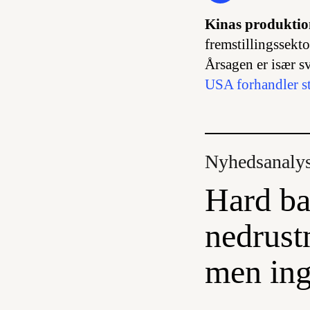
Kinas produktion 
fremstillingssekt
Årsagen er især s
USA forhandler st
Nyhedsanaly
Hard ba
nedrust
men ing