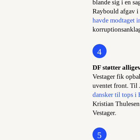
blande sig i en s
Raybould afgav i g
havde modtaget in
korruptionsankla
4
DF støtter allige
Vestager fik opba
uventet front. Til
dansker til tops i
Kristian Thulesen 
Vestager.
5