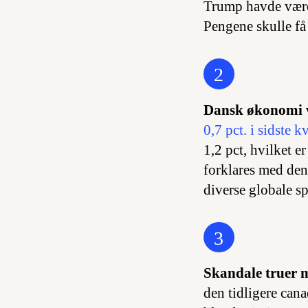
Trump havde været
Pengene skulle få 
2
Dansk økonomi v
0,7 pct. i sidste k
1,2 pct, hvilket 
forklares med den
diverse globale s
3
Skandale truer 
den tidligere cana