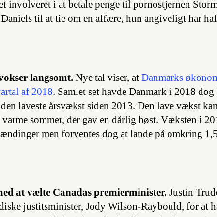
 involveret i at betale penge til pornostjernen Stor
Daniels til at tie om en affære, hun angiveligt har h
okser langsomt.
Nye tal viser, at
Danmarks økonom
vartal af 2018
. Samlet set havde Danmark i 2018 dog
er den laveste årsvækst siden 2013. Den lave vækst ka
 varme sommer, der gav en dårlig høst. Væksten i 2
pændinger men forventes dog at lande på omkring 1,5
med at vælte Canadas premierminister.
Justin Trud
diske justitsminister, Jody Wilson-Raybould, for at h