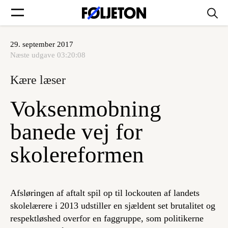
29. september 2017
Forsider
Næste udgave
03:20:08
Kære læser
Føljetoner
Voksenmobning
banede vej for
Søg
skolereformen
Min side
Afsløringen af aftalt spil op til lockouten af landets
Log ind
skolelærere i 2013 udstiller en sjældent set brutalitet og
respektløshed overfor en faggruppe, som politikerne