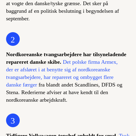
at vogte den danske/tyske grænse. Det sker på
baggrund af en politisk beslutning i begyndelsen af
september.
2
Nordkoreanske tvangsarbejdere har tilsyneladende
repareret danske skibe.
Det polske firma Armex,
der er afsløret i at benytte sig af nordkoreanske
tvangsarbejdere, har repareret og ombygget flere
danske færger
fra blandt andet Scandlines, DFDS og
Stena. Rederierne afviser at have kendt til den
nordkoreanske arbejdskraft.
3
Tidligere Volkswagen-topchef anholdt for snyd.
Tysk