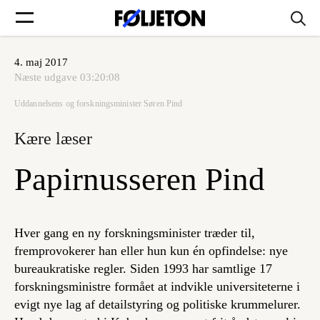
4. maj 2017
Forsider
Næste udgave
03:20:08
Uddannelsens og forskningsminister Søren Pind
Føljetoner
Kære læser
Papirnusseren Pind
Søg
Hver gang en ny forskningsminister træder til,
Min side
fremprovokerer han eller hun kun én opfindelse: nye
bureaukratiske regler. Siden 1993 har samtlige 17
forskningsministre formået at indvikle universiteterne i
Log ind
evigt nye lag af detailstyring og politiske krummelurer.