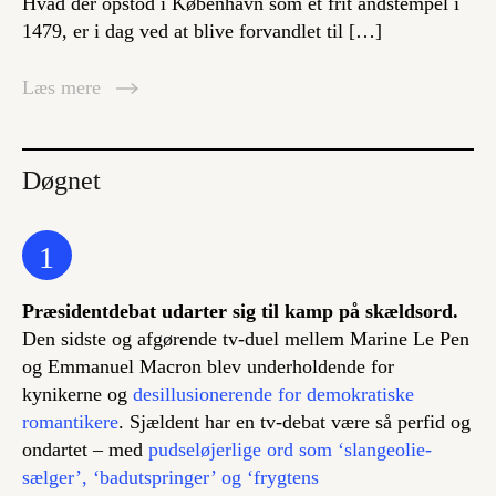
Hvad der opstod i København som et frit åndstempel i
1479, er i dag ved at blive forvandlet til […]
Læs mere
Døgnet
1
Præsidentdebat udarter sig til kamp på skældsord.
Den sidste og afgørende tv-duel mellem Marine Le Pen
og Emmanuel Macron blev underholdende for
kynikerne og
desillusionerende for demokratiske
romantikere
. Sjældent har en tv-debat være så perfid og
ondartet – med
pudseløjerlige ord som ‘slangeolie-
sælger’, ‘badutspringer’ og ‘frygtens