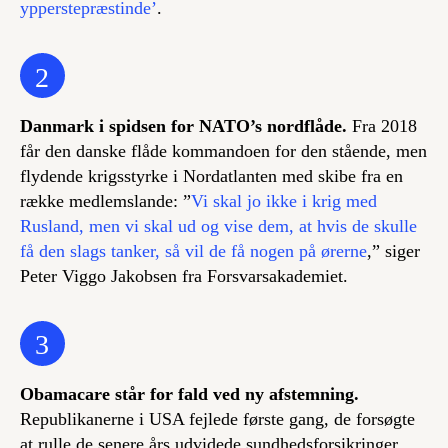
ypperstepræstinde’
.
2
Danmark i spidsen for NATO’s nordflåde.
Fra 2018
får den danske flåde kommandoen for den stående, men
flydende krigsstyrke i Nordatlanten med skibe fra en
række medlemslande: ”
Vi skal jo ikke i krig med
Rusland, men vi skal ud og vise dem, at hvis de skulle
få den slags tanker, så vil de få nogen på ørerne
,” siger
Peter Viggo Jakobsen fra Forsvarsakademiet.
3
Obamacare står for fald ved ny afstemning.
Republikanerne i USA fejlede første gang, de forsøgte
at rulle de senere års udvidede sundhedsforsikringer