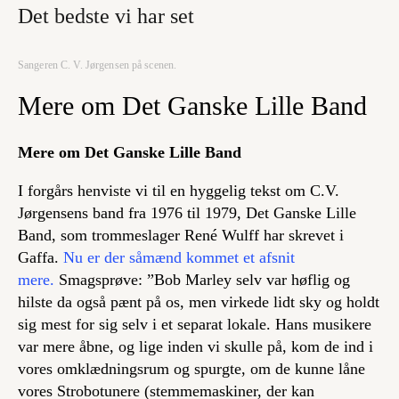
Det bedste vi har set
Sangeren C. V. Jørgensen på scenen.
Mere om Det Ganske Lille Band
Mere om Det Ganske Lille Band
I forgårs henviste vi til en hyggelig tekst om C.V.
Jørgensens band fra 1976 til 1979, Det Ganske Lille
Band, som trommeslager René Wulff har skrevet i
Gaffa.
Nu er der såmænd kommet et afsnit
mere.
Smagsprøve: ”Bob Marley selv var høflig og
hilste da også pænt på os, men virkede lidt sky og holdt
sig mest for sig selv i et separat lokale. Hans musikere
var mere åbne, og lige inden vi skulle på, kom de ind i
vores omklædningsrum og spurgte, om de kunne låne
vores Strobotunere (stemmemaskiner, der kan