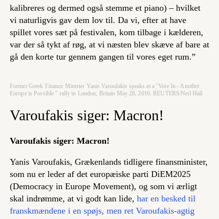
kalibreres og dermed også stemme et piano) – hvilket
vi naturligvis gav dem lov til. Da vi, efter at have
spillet vores sæt på festivalen, kom tilbage i kælderen,
var der så tykt af røg, at vi næsten blev skæve af bare at
gå den korte tur gennem gangen til vores eget rum.”
Former Greek Finance Minister Yanis Varoufakis speaks at a "Vote In - Another
Europe is Possible " rally in London, Britain May 28, 2016. REUTERS/Neil Hall
Varoufakis siger: Macron!
Varoufakis siger: Macron!
Yanis Varoufakis, Grækenlands tidligere finansminister,
som nu er leder af det europæiske parti DiEM2025
(Democracy in Europe Movement), og som vi ærligt
skal indrømme, at vi godt kan lide,
har en besked til
franskmændene i en spøjs, men ret Varoufakis-agtig