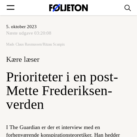
5. oktober 2023
Forsider
Næste udgave
03:20:08
Mads Claus Rasmussen/Ritzau Scanpix
Føljetoner
Kære læser
Prioriteter i en post-
Søg
Mette Frederiksen-
verden
Min side
Log ind
I The Guardian er der et interview med en
forhenværende konspirationsteoretiker. Han hedder