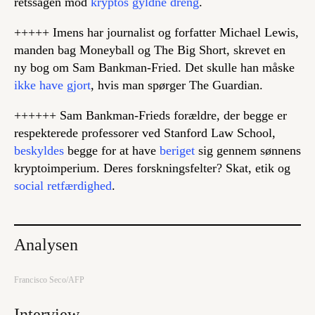
retssagen mod
kryptos gyldne dreng
.
+++++ Imens har journalist og forfatter Michael Lewis,
manden bag
Moneyball
og
The Big Short
, skrevet en
ny bog om Sam Bankman-Fried. Det skulle han måske
ikke have gjort
, hvis man spørger The Guardian.
++++++ Sam Bankman-Frieds forældre, der begge er
respekterede professorer ved Stanford Law School,
beskyldes
begge for at have
beriget
sig gennem sønnens
kryptoimperium. Deres forskningsfelter? Skat, etik og
social retfærdighed
.
Analysen
Francisco Seco/AFP
Interview