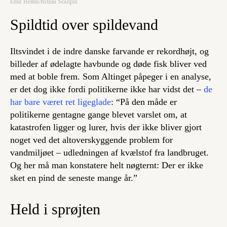
Emil Helms/Ritzau Scanpix
Spildtid over spildevand
Iltsvindet i de indre danske farvande er rekordhøjt, og
billeder af ødelagte havbunde og døde fisk bliver ved
med at boble frem. Som Altinget påpeger i en analyse,
er det dog ikke fordi politikerne ikke har vidst det –
de
har bare været ret ligeglade
: “På den måde er
politikerne gentagne gange blevet varslet om, at
katastrofen ligger og lurer, hvis der ikke bliver gjort
noget ved det altoverskyggende problem for
vandmiljøet – udledningen af kvælstof fra landbruget.
Og her må man konstatere helt nøgternt: Der er ikke
sket en pind de seneste mange år.”
Held i sprøjten