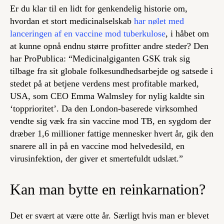
Er du klar til en lidt for genkendelig historie om,
hvordan et stort medicinalselskab
har nølet med
lanceringen af en vaccine mod tuberkulose
, i håbet om
at kunne opnå endnu større profitter andre steder? Den
har ProPublica: “Medicinalgiganten GSK trak sig
tilbage fra sit globale folkesundhedsarbejde og satsede i
stedet på at betjene verdens mest profitable marked,
USA, som CEO Emma Walmsley for nylig kaldte sin
‘topprioritet’. Da den London-baserede virksomhed
vendte sig væk fra sin vaccine mod TB, en sygdom der
dræber 1,6 millioner fattige mennesker hvert år, gik den
snarere all in på en vaccine mod helvedesild, en
virusinfektion, der giver et smertefuldt udslæt.”
Kan man bytte en reinkarnation?
Det er svært at være otte år. Særligt hvis man er blevet