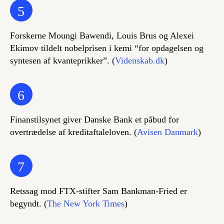
5
Forskerne Moungi Bawendi, Louis Brus og Alexei
Ekimov tildelt nobelprisen i kemi “for opdagelsen og
syntesen af kvanteprikker”. (
Videnskab.dk
)
6
Finanstilsynet giver Danske Bank et påbud for
overtrædelse af kreditaftaleloven. (
Avisen Danmark
)
7
Retssag mod FTX-stifter Sam Bankman-Fried er
begyndt. (
The New York Times
)