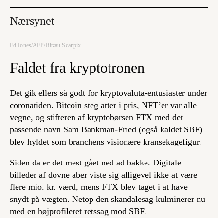
Nærsynet
Ed Jones/AFP/Ritzau Scanpix
Faldet fra kryptotronen
Det gik ellers så godt for kryptovaluta-entusiaster under
coronatiden. Bitcoin steg atter i pris, NFT’er var alle
vegne, og stifteren af kryptobørsen FTX med det
passende navn Sam Bankman-Fried (også kaldet SBF)
blev hyldet som branchens visionære kransekagefigur.
Siden da er det mest gået ned ad bakke. Digitale
billeder af dovne aber viste sig alligevel ikke at være
flere mio. kr. værd, mens FTX blev taget i at have
snydt på vægten. Netop den skandalesag kulminerer nu
med en højprofileret retssag mod SBF.