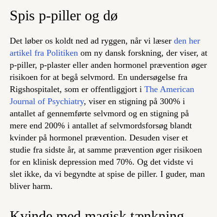
Spis p-piller og dø
Det løber os koldt ned ad ryggen, når vi læser
den her
artikel fra Politiken
om ny dansk forskning, der viser, at
p-piller, p-plaster eller anden hormonel prævention øger
risikoen for at begå selvmord. En undersøgelse fra
Rigshospitalet, som er offentliggjort i
The American
Journal of Psychiatry
, viser en stigning på 300% i
antallet af gennemførte selvmord og en stigning på
mere end 200% i antallet af selvmordsforsøg blandt
kvinder på hormonel prævention. Desuden viser et
studie fra sidste år, at samme prævention øger risikoen
for en klinisk depression med 70%. Og det vidste vi
slet ikke, da vi begyndte at spise de piller. I guder, man
bliver harm.
Kvinde med magisk tænkning