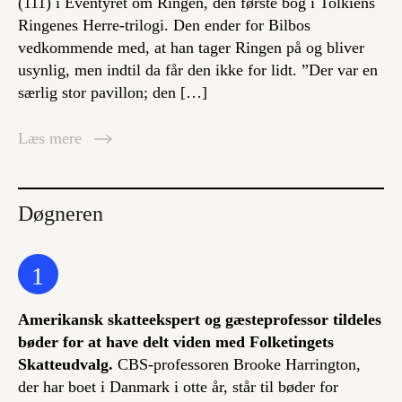
(111) i Eventyret om Ringen, den første bog i Tolkiens
Ringenes Herre-trilogi. Den ender for Bilbos
vedkommende med, at han tager Ringen på og bliver
usynlig, men indtil da får den ikke for lidt. ”Der var en
særlig stor pavillon; den […]
Læs mere
Døgneren
1
Amerikansk skatteekspert og gæsteprofessor tildeles
bøder for at have delt viden med Folketingets
Skatteudvalg.
CBS-professoren Brooke Harrington,
der har boet i Danmark i otte år, står til bøder for