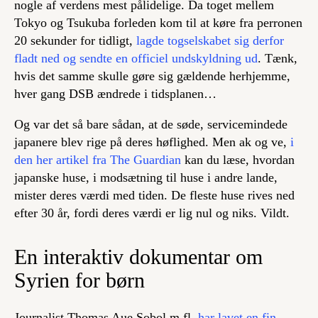
nogle af verdens mest pålidelige. Da toget mellem
Tokyo og Tsukuba forleden kom til at køre fra perronen
20 sekunder for tidligt,
lagde togselskabet sig derfor
fladt ned og sendte en officiel undskyldning ud
. Tænk,
hvis det samme skulle gøre sig gældende herhjemme,
hver gang DSB ændrede i tidsplanen…
Og var det så bare sådan, at de søde, servicemindede
japanere blev rige på deres høflighed. Men ak og ve,
i
den her artikel fra The Guardian
kan du læse, hvordan
japanske huse, i modsætning til huse i andre lande,
mister deres værdi med tiden. De fleste huse rives ned
efter 30 år, fordi deres værdi er lig nul og niks. Vildt.
En interaktiv dokumentar om
Syrien for børn
Journalist Thomas Aue Sobol m.fl.
har lavet en fin