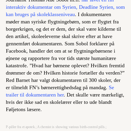
interaktiv dokumentar om Syrien,
Deadline Syrien
, som
kan bruges på skoleklasseniveau
. I dokumentaren
møder man syriske flygtningebørn, som er flygtet fra
borgerkrigen, og det er dem, der skal være kilderne til
den artikel, skoleeleverne skal skrive efter at have
gennemført dokumentaren. Som Sobol forklarer på
Facebook, handler det om at se flygtningebørnene i
øjnene og rapportere fra vor tids største humanitære
katastrofe. ”Hvad har børnene oplevet? Hvilken fremtid
drømmer de om? Hvilken historie fortæller du verden?”
Red Barnet har valgt dokumentaren til 300 skoler, der
er tilmeldt FN’s børnerettighedsdag på mandag.
Se
trailer til dokumentaren her
. Det skulle være mærkeligt,
hvis der ikke sad en skolelærer eller to ude blandt
Føljetons læsere.
P-piller fra et apotek.; A chemist is showing various birth-control pills.;