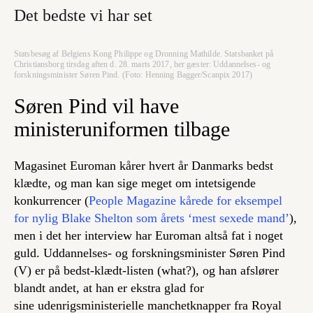
Det bedste vi har set
Statsbesøg af Belgiens Kong Philippe og Dronning Mathilde. Statsbanket på
Christiansborg tirsdag aften d. 28. marts 2017, her gæster: Uddannelses- og
forskningsminister Søren Pind. (Foto: Henning Bagger/Scanpix 2017)
Søren Pind vil have
ministeruniformen tilbage
Magasinet Euroman kårer hvert år Danmarks bedst
klædte, og man kan sige meget om intetsigende
konkurrencer (
People Magazine kårede for eksempel
for nylig Blake Shelton som årets ‘mest sexede mand’
),
men i det her interview har Euroman altså fat i noget
guld. Uddannelses- og forskningsminister Søren Pind
(V) er på bedst-klædt-listen (what?), og han afslører
blandt andet, at han er ekstra glad for
sine udenrigsministerielle manchetknapper fra Royal