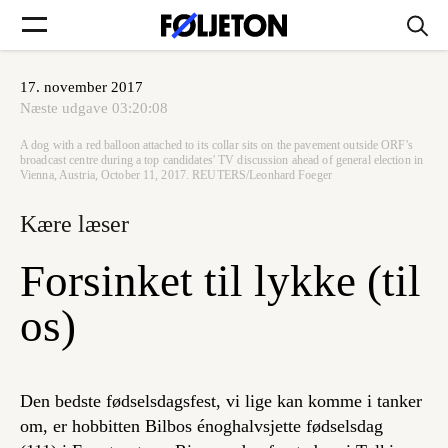
17. november 2017
Forsider
Næste udgave
03:20:08
A dog with a red balloon attached to its collar sits on the pavement outside ORF's
Føljetoner
broadcast centre during a top candidates' TV discussion ahead of general election in
Vienna, Austria, October 11, 2017. REUTERS/Leonhard Foeger
Kære læser
Forsinket til lykke (til
Søg
os)
Min side
Den bedste fødselsdagsfest, vi lige kan komme i tanker
Log ind
om, er hobbitten Bilbos énoghalvsjette fødselsdag