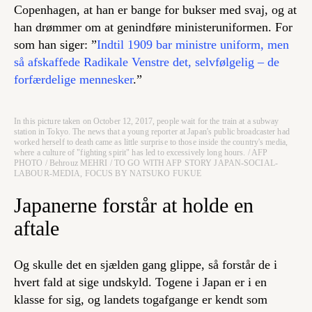
Copenhagen, at han er bange for bukser med svaj, og at
han drømmer om at genindføre ministeruniformen. For
som han siger: ”
Indtil 1909 bar ministre uniform, men
så afskaffede Radikale Venstre det, selvfølgelig – de
forfærdelige mennesker
.”
In this picture taken on October 12, 2017, people wait for the train at a subway
station in Tokyo. The news that a young reporter at Japan's public broadcaster had
worked herself to death came as little surprise to those inside the country's media,
where a culture of "fighting spirit" has led to excessively long hours. / AFP
PHOTO / Behrouz MEHRI / TO GO WITH AFP STORY JAPAN-SOCIAL-
LABOUR-MEDIA, FOCUS BY NATSUKO FUKUE
Japanerne forstår at holde en
aftale
Og skulle det en sjælden gang glippe, så forstår de i
hvert fald at sige undskyld. Togene i Japan er i en
klasse for sig, og landets togafgange er kendt som