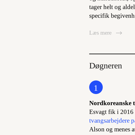
tager helt og alde
specifik begivenh
Læs mere
Døgneren
1
Nordkoreanske t
Esvagt fik i 2016 
tvangsarbejdere p
Alson og menes at