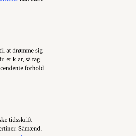
il at drømme sig
u er klar, så tag
scendente forhold
ke tidsskrift
ertiner. Såmænd.