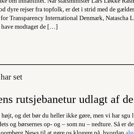
ke om inhabilitet. Når statsminister Lars Løkke Ras
od dyre rejser fra topfolk, er det i strid med de gælde
for Transparency International Denmark, Natascha L
 have modtaget de […]
har set
s rutsjebanetur udlagt af de
g højt, og det bør du heller ikke gøre, men vi har sgu l
ets og børsernes op- og – som nu – nedture. Så er det
oomberg News til at gøre os klogere på, hvordan
alg