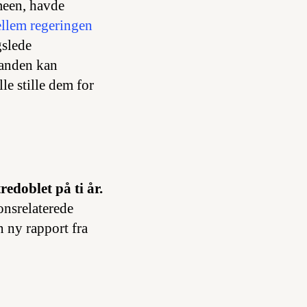
ameen, havde
ellem regeringen
gslede
tanden kan
e stille dem for
redoblet på ti år.
ionsrelaterede
 ny rapport fra