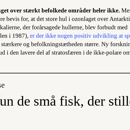
aget over stærkt befolkede områder heler ikke.
Men
e bevis for, at det store hul i ozonlaget over Antarkt
ikalierne, der forårsagede hullerne, blev forbudt med
len i 1987),
er der ikke nogen positiv udvikling at 
r stærkere og befolkningstætheden større. Ny forsknin
d i den lavere del af stratosfæren i de ikke-polare om
se
un de små fisk, der stille