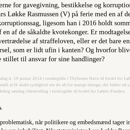
rne for gavegivning, bestikkelse og korruptio
ars Løkke Rasmussen (V) på ferie med en af de t
 korruptionssag, ligesom han i 2016 holdt somm
f en af de såkaldte kvotekonger. Er modtagelse
ertrædelse af straffeloven, eller er det bare en
sel, som er lidt ufin i kanten? Og hvorfor bliv
e stillet til ansvar for sine handlinger?
ag d. 19 januar 2014 i torskegilde i Thyborøn Havn til fordel for Løk
mål at få skabt synlighed om de alt for mange drenge, der falder ud a
ltog søndag eftermiddag i torskegilde til fordel for Løkke-Fonden.
nk
e problematisk, når politikere og embedsmænd tager i