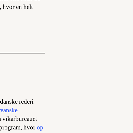
, hvor en helt
 danske rederi
reanske
m vikarbureauet
deprogram, hvor
op