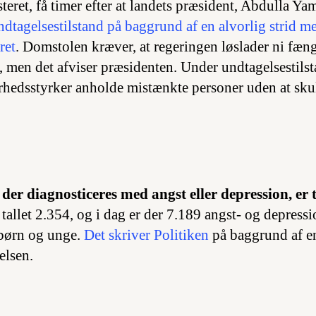
teret, få timer efter at landets præsident, Abdulla Y
ndtagelsestilstand på baggrund af en alvorlig strid m
ret
. Domstolen kræver, at regeringen løslader ni fæn
, men det afviser præsidenten. Under undtagelsestils
rhedsstyrker anholde mistænkte personer uden at skull
 der diagnosticeres med angst eller depression, er t
r tallet 2.354, og i dag er der 7.189 angst- og depress
 børn og unge.
Det skriver Politiken
på baggrund af en
elsen.