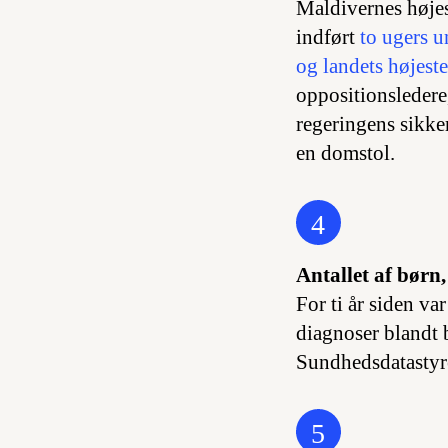
Maldivernes højes
indført
to ugers u
og landets højeste
oppositionsledere
regeringens sikke
en domstol.
4
Antallet af børn,
For ti år siden va
diagnoser blandt
Sundhedsdatastyr
5