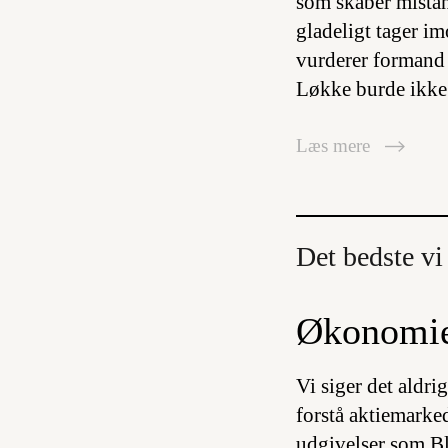
som skaber mistan
gladeligt tager im
vurderer formand 
Løkke burde ikke
Læs mere
Det bedste vi 
Økonomien
Vi siger det aldri
forstå aktiemarked
udgivelser som Bl