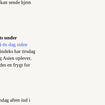
e kan sende hjem
ts under
på én dag siden
indeks har tirsdag
g Asien oplever,
des en frygt for
dag aften ind i