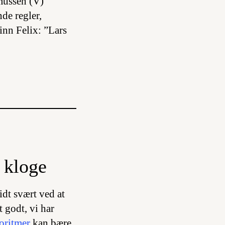
mussen (V)
nde regler,
inn Felix: ”Lars
 kloge
idt svært ved at
 godt, vi har
oritmer
kan bære