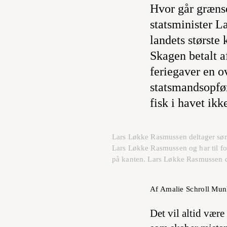
Hvor går grænse
statsminister L
landets største
Skagen betalt a
feriegaver en ov
statsmandsopfør
fisk i havet ikk
Lars Løkke Rasmussen deltager sønd
Lars Løkke Rasmussen og har til for
på kanten. Lars Løkke Rasmussen de
Af Amalie Schroll Mu
Det vil altid vær