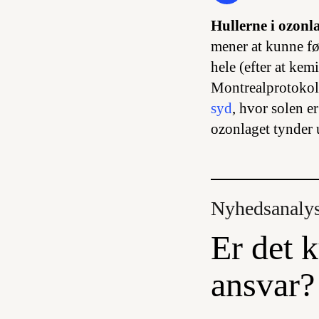
Hullerne i ozonl
mener at kunne før
hele (efter at kem
Montrealprotokol
syd
, hvor solen e
ozonlaget tynder u
Nyhedsanaly
Er det k
ansvar?