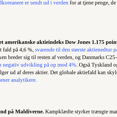
koreanere er sendt ud i verden
for at tjene penge, d
det amerikanske aktieindeks Dow Jones 1.175 poin
et fald på 4,6 %,
svarende til den største aktienedtur 
ken breder sig til resten af verden, og Danmarks C25-
n negativ udvikling på op mod 4%
. Også Tyskland o
lger ud af deres aktier. Det globale aktiefald kan skyl
ner analytikere.
tand på Maldiverne.
Kampklædte styrker trængte man