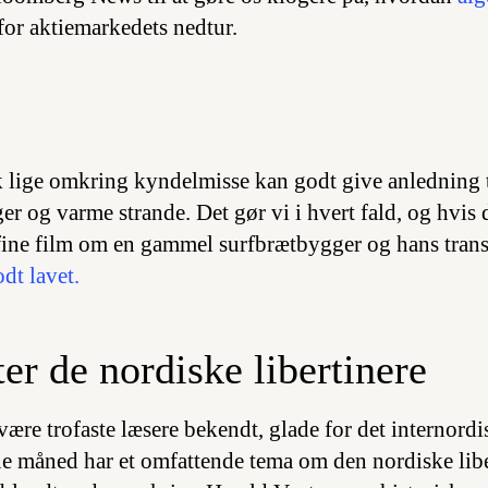
for aktiemarkedets nedtur.
lige omkring kyndelmisse kan godt give anledning t
er og varme strande. Det gør vi i hvert fald, og hvis d
 fine film om en gammel surfbrætbygger og hans tran
dt lavet.
ter de nordiske libertinere
 være trofaste læsere bekendt, glade for det internordis
ne måned har et omfattende tema om den nordiske lib