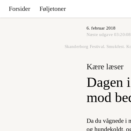
Forsider
Føljetoner
6. februar 2018
Næste udgave
03:20:08
Skanderborg Festival. Smukfest. K
Kære læser
Dagen i 
mod bed
Da du vågnede i mo
og hundekoldt, og