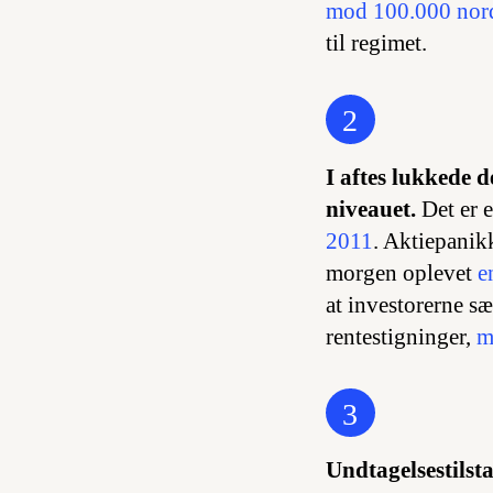
mod 100.000 nord
til regimet.
2
I aftes lukkede 
niveauet.
Det er 
2011
. Aktiepanik
morgen oplevet
e
at investorerne sæ
rentestigninger,
me
3
Undtagelsestils