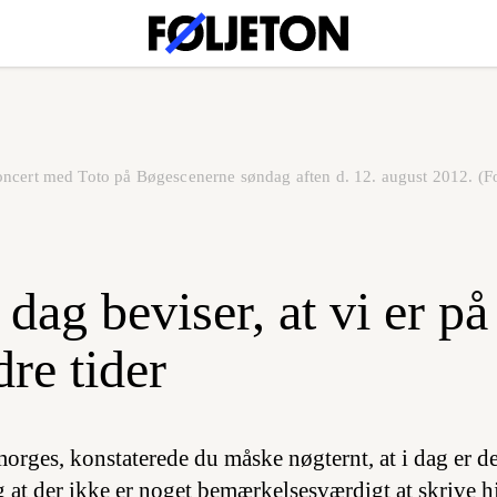
oncert med Toto på Bøgescenerne søndag aften d. 12. august 2012. (
dag beviser, at vi er på
re tider
rges, konstaterede du måske nøgternt, at i dag er det
 at der ikke er noget bemærkelsesværdigt at skrive