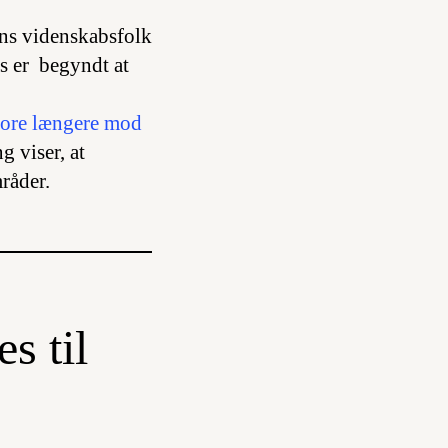
s videnskabsfolk
is er begyndt at
spore længere mod
g viser, at
råder.
s til