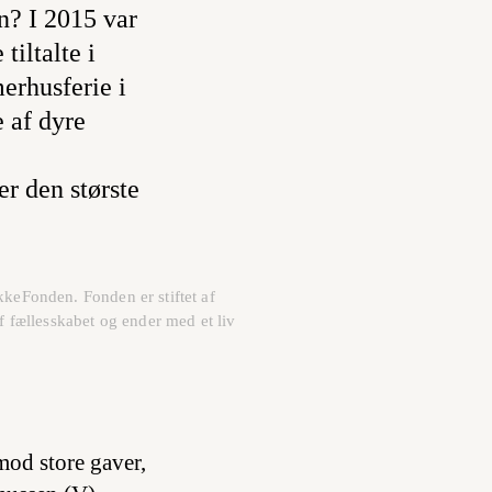
n? I 2015 var
iltalte i
erhusferie i
 af dyre
er den største
keFonden. Fonden er stiftet af
f fællesskabet og ender med et liv
mod store gaver,