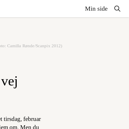
Min side
Foto: Camilla Rønde/Scanpix 2012)
 vej
 tirsdag, februar
 hjem om. Men du