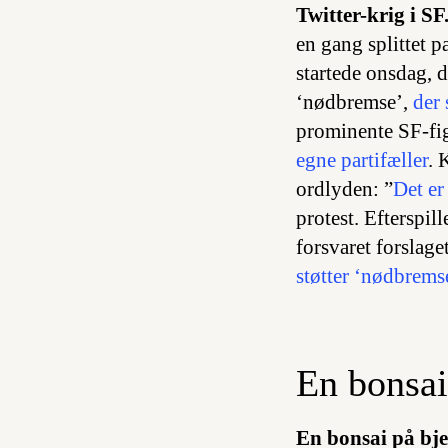
Twitter-krig i SF
en gang splittet p
startede onsdag, d
‘nødbremse’,
der 
prominente SF-fi
egne partifæller
. 
ordlyden: ”
Det er
protest. Efterspil
forsvaret forslag
støtter ‘nødbrems
En bonsai
En bonsai på bj