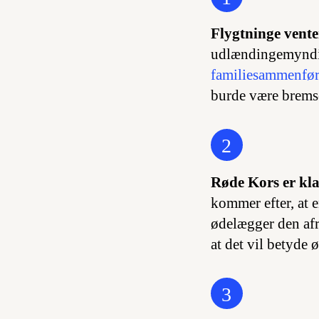
Flygtninge vente
udlændingemyndig
familiesammenfør
burde være bremse
2
Røde Kors er kla
kommer efter, at 
ødelægger den afr
at det vil betyde ø
3