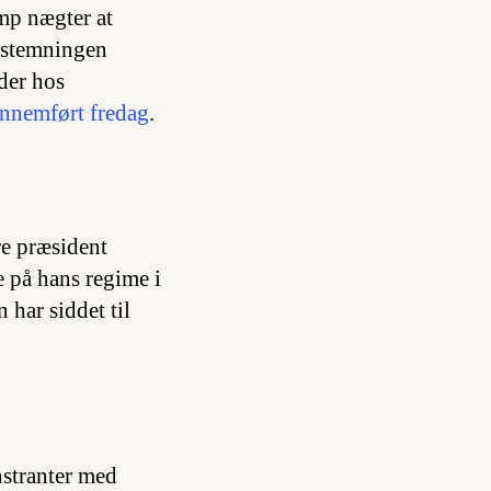
mp nægter at
fstemningen
der hos
nnemført fredag
.
re præsident
e på hans regime i
 har siddet til
nstranter med