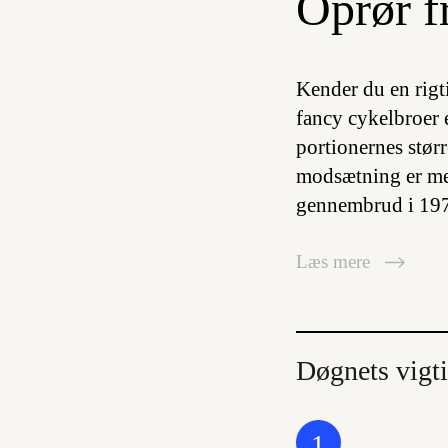
Oprør f
Kender du en rigti
fancy cykelbroer 
portionernes stør
modsætning er mer
gennembrud i 197
Læs mere
Døgnets vigti
1