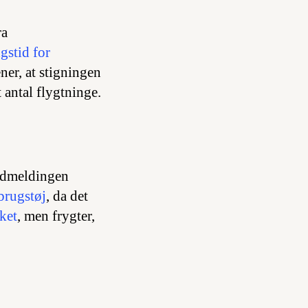
ra
gstid for
ner, at stigningen
 antal flygtninge.
dmeldingen
brugstøj
, da det
sket
, men frygter,