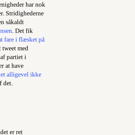
uenigheder har nok
er. Stridighederne
en såkaldt
ænsen
. Det fik
 fare i flæsket på
et tweet med
af partiet i
er at have
iet alligevel ikke
f det.
det er ret