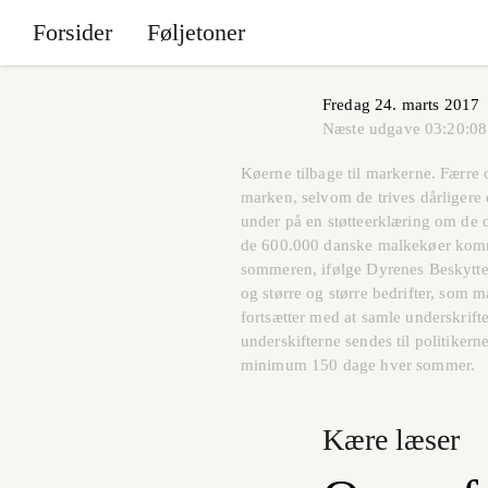
Forsider
Føljetoner
Fredag 24. marts 2017
Næste udgave
03:20:08
Køerne tilbage til markerne. Færre
marken, selvom de trives dårligere 
under på en støtteerklæring om de 
de 600.000 danske malkekøer komme
sommeren, ifølge Dyrenes Beskytte
og større og større bedrifter, so
fortsætter med at samle underskrif
underskifterne sendes til politikern
minimum 150 dage hver sommer.
Kære læser