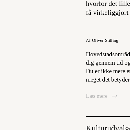
hvorfor det lill
få virkeliggjor
Af Oliver Stilling
Hovedstadsområde
dig gennem tid og 
Du er ikke mere e
meget det betyder
Læs mere
Kulturudvalg