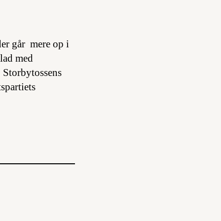
der går mere op i
glad med
. Storbytossens
spartiets