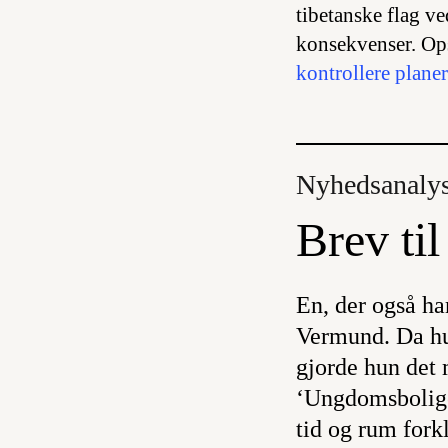
tibetanske flag ve
konsekvenser. Opst
kontrollere planer
Nyhedsanaly
Brev ti
En, der også ha
Vermund. Da hu
gjorde hun det
‘Ungdomsboliger
tid og rum fork