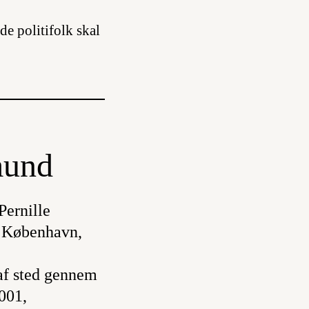
de politifolk skal
mund
Pernille
i København,
 af sted gennem
001,