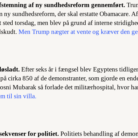
stemning af ny sundhedsreform gennemført.
Tru
m ny sundhedsreform, der skal erstatte Obamacare. A
t sted torsdag, men blev på grund af interne stridighe
dskudt.
Men Trump nægter at vente og kræver den ge
øsladt.
Efter seks år i fængsel blev Egyptens tidlige
b på cirka 850 af de demonstranter, som gjorde en end
osni Mubarak så forlade det militærhospital, hvor han
m til sin villa.
ekvenser for politiet.
Politiets behandling af demo