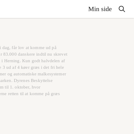
Min side
 i dag, får lov at komme ud på
r 83.000 danskere indtil nu skrevet
 i Herning. Kun godt halvdelen af
ud af 4 køer græs i det fri hele
temer og automatiske malkesystemer
marken. Dyrenes Beskyttelse
 til 1. oktober, hvor
erne retten til at komme på græs