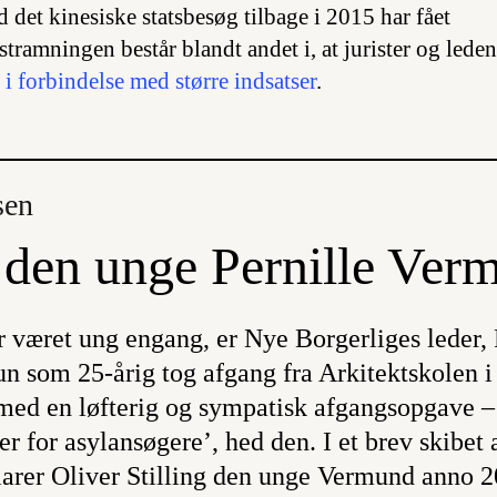
d det kinesiske statsbesøg tilbage i 2015 har fået
ramningen består blandt andet i, at jurister og leden
 i forbindelse med større indsatser
.
sen
l den unge Pernille Ver
r været ung engang, er Nye Borgerliges leder, 
n som 25-årig tog afgang fra Arkitektskolen 
 med en løfterig og sympatisk afgangsopgave –
 for asylansøgere’, hed den. I et brev skibet
larer Oliver Stilling den unge Vermund anno 2