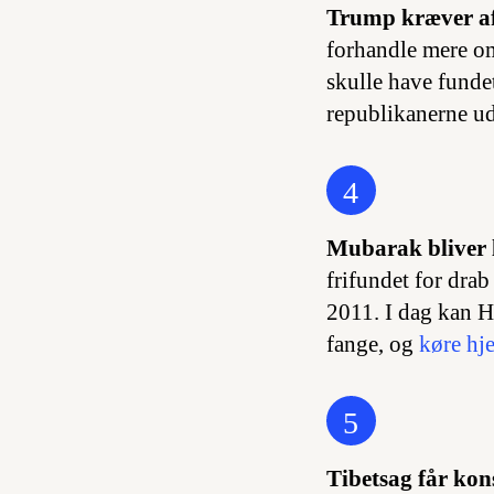
Trump kræver af
forhandle mere o
skulle have funde
republikanerne u
4
Mubarak bliver l
frifundet for dra
2011. I dag kan H
fange, og
køre hje
5
Tibetsag får kons