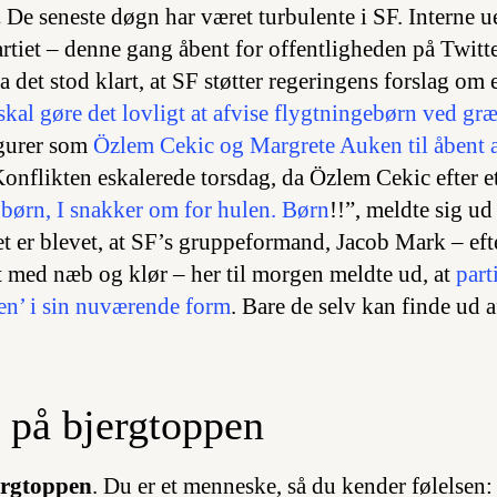
.
De seneste døgn har været turbulente i SF. Interne 
artiet – denne gang åbent for offentligheden på Twitt
a det stod klart, at SF støtter regeringens forslag om 
skal gøre det lovligt at afvise flygtningebørn ved gr
gurer som
Özlem Cekic og Margrete Auken til åbent at
Konflikten eskalerede torsdag, da Özlem Cekic efter 
 børn, I snakker om for hulen. Børn
!!”, meldte sig ud 
let er blevet, at SF’s gruppeformand, Jacob Mark – eft
et med næb og klør – her til morgen meldte ud, at
part
en’ i sin nuværende form
. Bare de selv kan finde ud a
 på bjergtoppen
ergtoppen
. Du er et menneske, så du kender følelsen: 