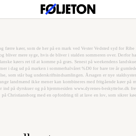
 og færre køer, som de her på en mark ved Vester Vedsted syd for Ribe
og bliver mere syge, hvis de bliver i stalden sommeren over. Derfor ha
danske køers ret til at komme på græs. Senest på weekendens landskue
r i dag ud på marken i sommerhalvåret %D0 for bare tre år gumlede 3 
lse, som står bag underskriftsindsamlingen. Årsagen er nye staldsys
m mange landmænd ikke mener kan kombineres med fritgående køer på 
ter ind på dyrskuer og på hjemmesiden www.dyrenes-beskyttelse.dk frem
e på Christiansborg med en opfordring til at lave en lov, som sikrer kø