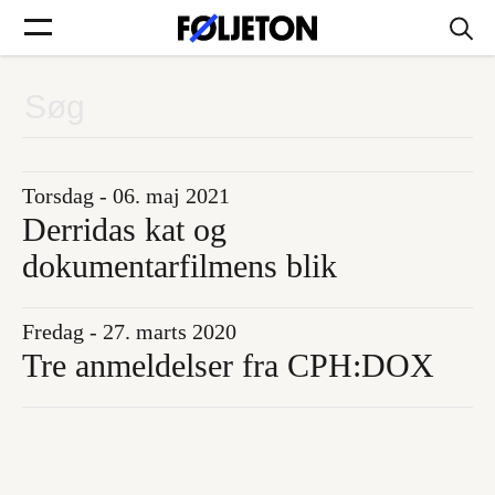
Forsider
Føljetoner
Torsdag - 06. maj 2021
Derridas kat og
dokumentarfilmens blik
Søg
Fredag - 27. marts 2020
Tre anmeldelser fra CPH:DOX
Min side
Log ind