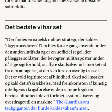
først du har forvildet dig ind i dets virvar af obskure
subreddits.
Det bedste vi har set
“Der findes en israelsk militærstrategi, der kaldes
‘tågeproceduren’. Den blev første gang anvendt under
den anden intifada og er en uofficiel regel, der
pålægger soldater, der bevogter militærposter under
dårlige sigtforhold, at affyre skudsalver ud i mørket ud
fra den antagelse, at der kan lure en usynlig trussel.
Det er vold legitimeret af blindhed. Skyd ud i mørket
og kald det afskrækkelse. Med fremkomsten af kunstig
intelligens i krigsførelse er den samme logik om
bevidst blindhed blevet forfinet, systematiseret og
overdraget til en maskine.”
The Guardian om
techgiganter, der burde kaldes våbenfirmaer
.