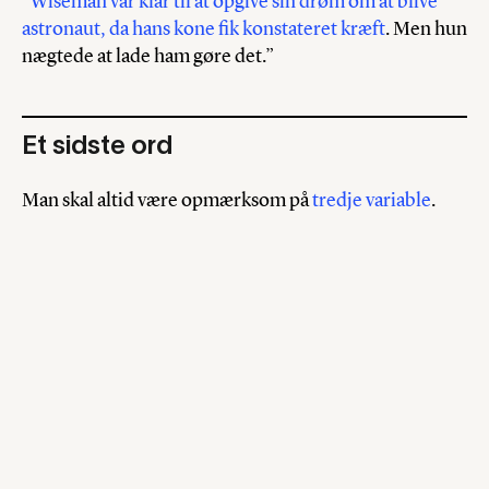
“
Wiseman var klar til at opgive sin drøm om at blive
astronaut, da hans kone fik konstateret kræft
. Men hun
nægtede at lade ham gøre det.”
Et sidste ord
Man skal altid være opmærksom på
tredje variable
.