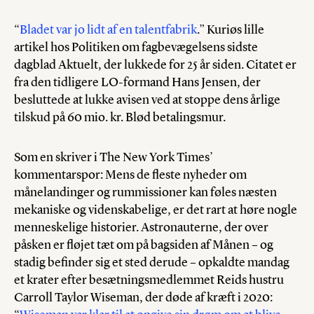
“
Bladet var jo lidt af en talentfabrik
.” Kuriøs lille
artikel hos Politiken om fagbevægelsens sidste
dagblad Aktuelt, der lukkede for 25 år siden. Citatet er
fra den tidligere LO-formand Hans Jensen, der
besluttede at lukke avisen ved at stoppe dens årlige
tilskud på 60 mio. kr. Blød betalingsmur.
Som en skriver i The New York Times’
kommentarspor: Mens de fleste nyheder om
månelandinger og rummissioner kan føles næsten
mekaniske og videnskabelige, er det rart at høre nogle
menneskelige historier. Astronauterne, der over
påsken er fløjet tæt om på bagsiden af Månen – og
stadig befinder sig et sted derude – opkaldte mandag
et krater efter besætningsmedlemmet Reids hustru
Carroll Taylor Wiseman, der døde af kræft i 2020: