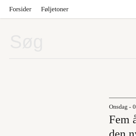
Forsider
Føljetoner
Onsdag - 0
Fem å
den n