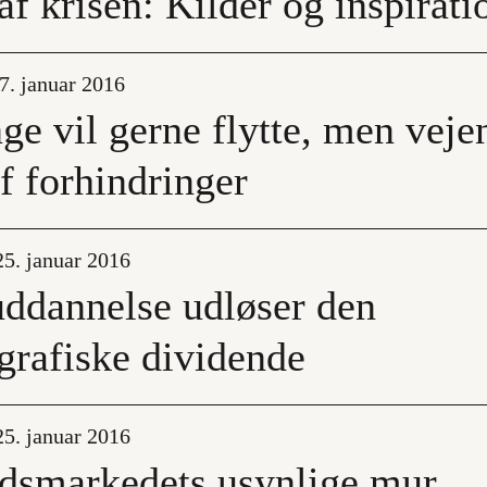
af krisen: Kilder og inspirati
7. januar 2016
ge vil gerne flytte, men veje
af forhindringer
5. januar 2016
ddannelse udløser den
rafiske dividende
5. januar 2016
dsmarkedets usynlige mur