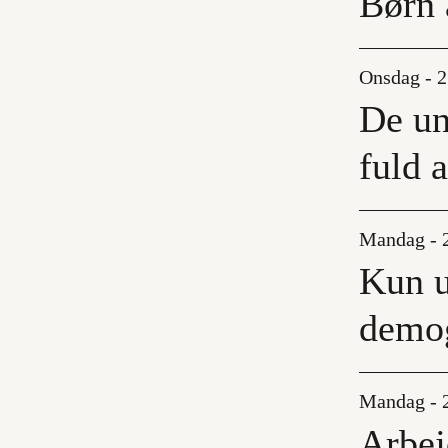
Børn 
Onsdag - 2
De un
fuld 
Mandag - 2
Kun u
demog
Mandag - 2
Arbej