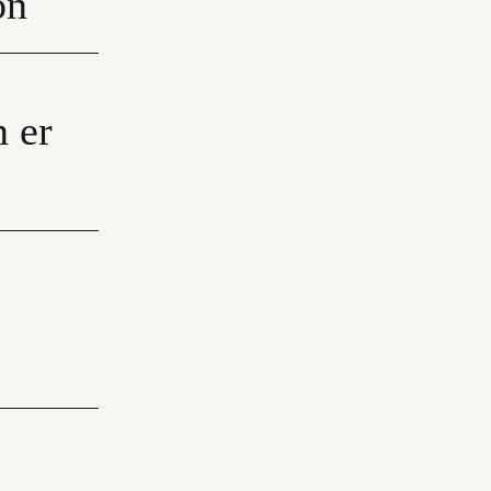
on
n er