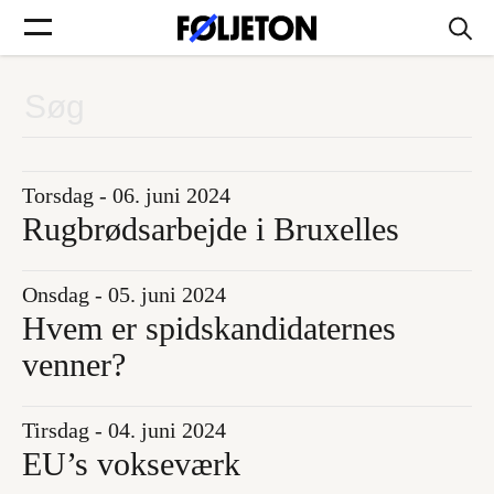
Forsider
Føljetoner
Torsdag - 06. juni 2024
Rugbrødsarbejde i Bruxelles
Onsdag - 05. juni 2024
Søg
Hvem er spidskandidaternes
venner?
Min side
Tirsdag - 04. juni 2024
Log ind
EU’s vokseværk