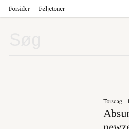
Forsider
Føljetoner
Torsdag - 
Absur
newze