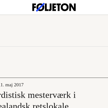
11. maj 2017
distisk mesterværk i
alandsk retslokale