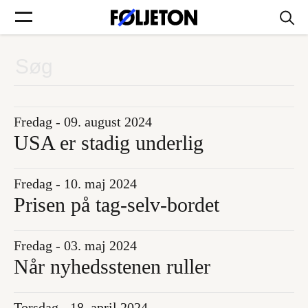
Forsider
Føljetoner
Fredag - 09. august 2024
USA er stadig underlig
Fredag - 10. maj 2024
Søg
Prisen på tag-selv-bordet
Min side
Fredag - 03. maj 2024
Når nyhedsstenen ruller
Log ind
Torsdag - 18. april 2024