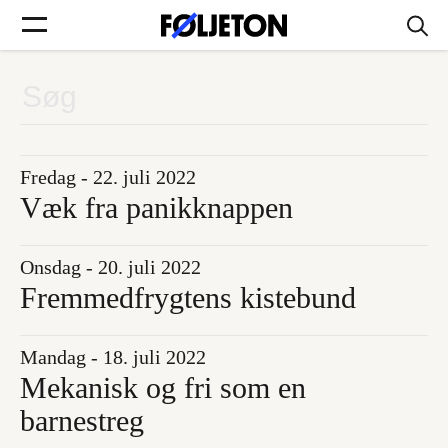
Forsider
Føljetoner
Fredag - 22. juli 2022
Væk fra panikknappen
Onsdag - 20. juli 2022
Søg
Fremmedfrygtens kistebund
Min side
Mandag - 18. juli 2022
Mekanisk og fri som en
Log ind
barnestreg