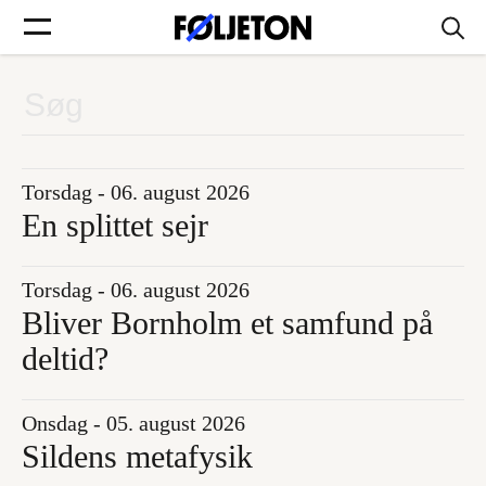
Forsider
Føljetoner
Torsdag - 06. august 2026
En splittet sejr
Torsdag - 06. august 2026
Søg
Bliver Bornholm et samfund på
deltid?
Min side
Onsdag - 05. august 2026
Log ind
Sildens metafysik