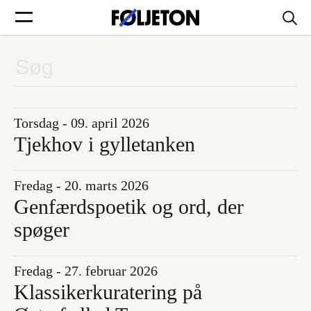
Forsider
Føljetoner
Torsdag - 09. april 2026
Tjekhov i gylletanken
Fredag - 20. marts 2026
Søg
Genfærdspoetik og ord, der
spøger
Min side
Fredag - 27. februar 2026
Log ind
Klassikerkuratering på